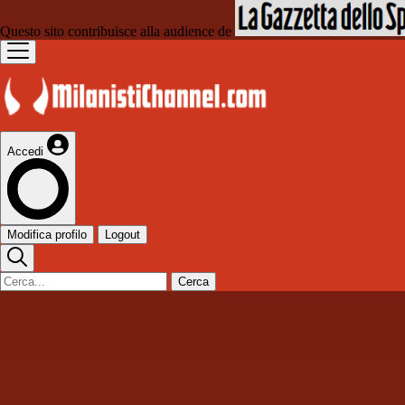
Questo sito contribuisce alla audience de
Accedi
Modifica profilo
Logout
Cerca