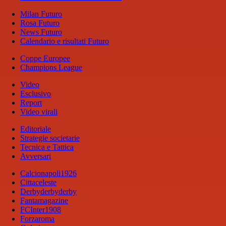
Milan Futuro
Rosa Futuro
News Futuro
Calendario e risultati Futuro
Coppe Europee
Champions League
Video
Esclusivo
Report
Video virali
Editoriale
Strategie societarie
Tecnica e Tattica
Avversari
Calcionapoli1926
Cittaceleste
Derbyderbyderby
Fantamagazine
FCInter1908
Forzaroma