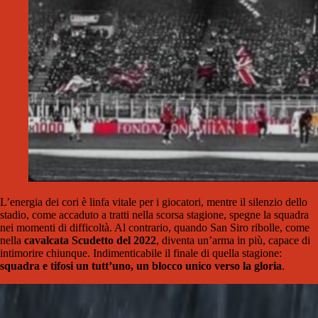
L’energia dei cori è linfa vitale per i giocatori, mentre il silenzio dello
stadio, come accaduto a tratti nella scorsa stagione, spegne la squadra
nei momenti di difficoltà. Al contrario, quando San Siro ribolle, come
nella
cavalcata Scudetto del 2022
, diventa un’arma in più, capace di
intimorire chiunque. Indimenticabile il finale di quella stagione:
squadra e tifosi un tutt’uno, un blocco unico verso la gloria
.