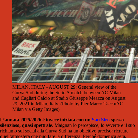
MILAN, ITALY - AUGUST 29: General view of the
Curva Sud during the Serie A match between AC Milan
and Cagliari Calcio at Stadio Giuseppe Meazza on August
29, 2021 in Milan, Italy. (Photo by Pier Marco Tacca/AC
Milan via Getty Images)
L’annata 2025/2026 è invece iniziata con un
San Siro
spesso
silenzioso, quasi spettrale
. Maignan lo percepisce, lo avverte e il suo
richiamo sui social alla Curva Sud ha un obiettivo preciso: ricreare
quell’atmosfera che può fare la differenza. Perché domenica sera,