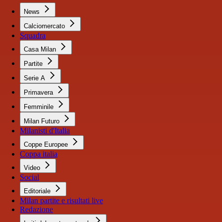
News
Calciomercato
Squadra
Casa Milan
Partite
Serie A
Primavera
Femminile
Milan Futuro
Milanisti d'Italia
Coppe Europee
Coppa italia
Video
Social
Editoriale
Milan partite e risultati live
Redazione