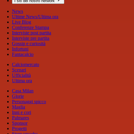
I siti del nostro network
News
Ultime News/Ultima ora
Live Blog
Conferenze Stampa
Interviste post partita
Interviste pre partita
Gossip e curiosità
Infortuni
Fantacalcio
Calciomercato
Scenari
Ufficialità
Ultima ora
Casa Milan
Glorie
Personaggi spicco
Maglia
Inni e cori
Palmares
Sponsor
Progetti
Store squadra