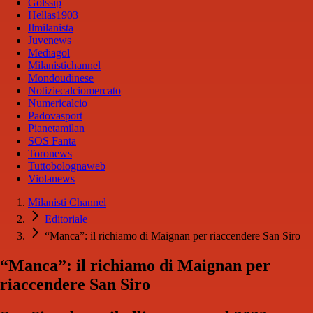
Golssip
Hellas1903
Ilmilanista
Juvenews
Mediagol
Milanistichannel
Mondoudinese
Notiziecalciomercato
Numericalcio
Padovasport
Pianetamilan
SOS Fanta
Toronews
Tuttobolognaweb
Violanews
Milanisti Channel
Editoriale
“Manca”: il richiamo di Maignan per riaccendere San Siro
“Manca”: il richiamo di Maignan per
riaccendere San Siro