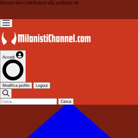
Questo sito contribuisce alla audience de
Accedi
Modifica profilo
Logout
Cerca