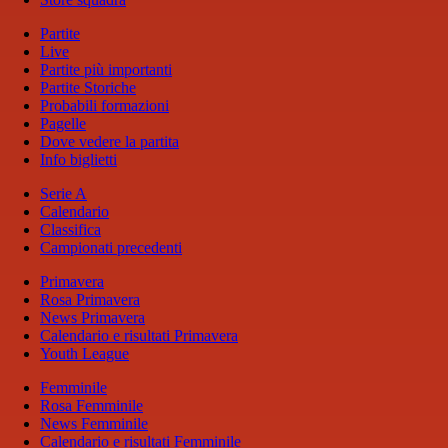
Partite
Live
Partite più importanti
Partite Storiche
Probabili formazioni
Pagelle
Dove vedere la partita
Info biglietti
Serie A
Calendario
Classifica
Campionati precedenti
Primavera
Rosa Primavera
News Primavera
Calendario e risultati Primavera
Youth League
Femminile
Rosa Femminile
News Femminile
Calendario e risultati Femminile