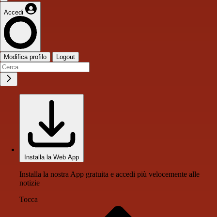
Accedi
Modifica profilo
Logout
Installa la Web App
Installa la nostra App gratuita e accedi più velocemente alle
notizie
Tocca