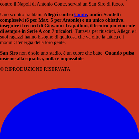
contro il Napoli di Antonio Conte, servirà un San Siro di fuoco.
Uno scontro tra titani:
Allegri contro
Conte
, undici Scudetti
complessivi (6 per Max, 5 per Antonio) e un unico obiettivo,
inseguire il record di Giovanni Trapattoni, il tecnico più vincente
di sempre in Serie A con 7 tricolori
. Tuttavia per riuscirci, Allegri e i
suoi ragazzi hanno bisogno di qualcosa che va oltre la tattica e i
moduli: l’energia della loro gente.
San Siro
non è solo uno stadio, è un cuore che batte.
Quando pulsa
insieme alla squadra, nulla è impossibile
.
© RIPRODUZIONE RISERVATA