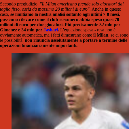
Secondo pregiudizio.
"Il Milan americano prende solo giocatori dal
taglio fisso, ossia da massimo 20 milioni di euro".
Anche in questo
caso,
se limitiamo la nostra analisi soltanto agli ultimi 7-8 mesi,
possiamo rilevare come il club rossonero abbia speso quasi 70
milioni di euro per due giocatori. Più precisamente 32 mln per
Gimenez e 34 mln per
Jashari
.
L'equazione spesa - resa non è
ovviamente automatica, ma i fatti dimostrano come
il Milan
, se ci sono
le possibilità,
non rinuncia assolutamente a portare a termine delle
operazioni finanziariamente importanti.