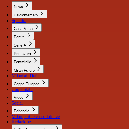
News
Calciomercato
Squadra
Casa Milan
Partite
Serie A
Primavera
Femminile
Milan Futuro
Milanisti d'Italia
Coppe Europee
Coppa italia
Video
Social
Editoriale
Milan partite e risultati live
Redazione