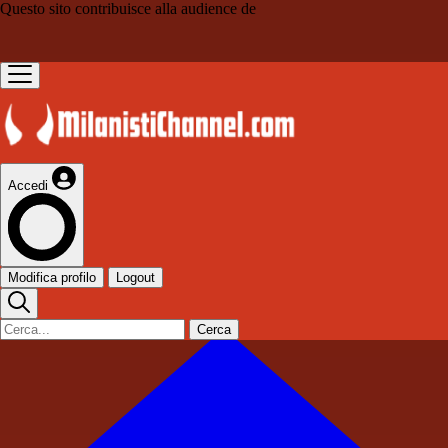
Questo sito contribuisce alla audience de
Accedi
Modifica profilo
Logout
Cerca