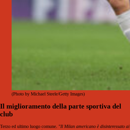
(Photo by Michael Steele/Getty Images)
Il miglioramento della parte sportiva del
club
Terzo ed ultimo luogo comune.
"Il Milan americano è disinteressato ai