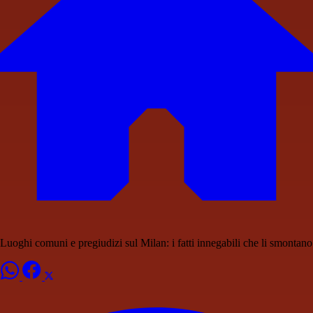
Luoghi comuni e pregiudizi sul Milan: i fatti innegabili che li smontano