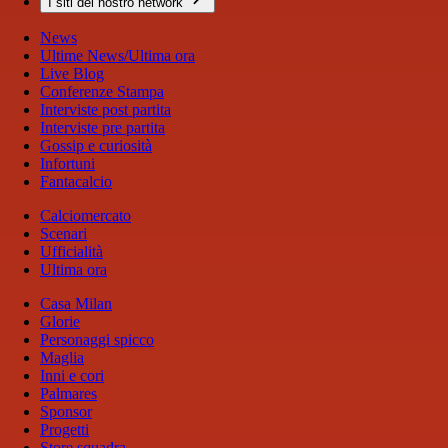
I siti del nostro network
News
Ultime News/Ultima ora
Live Blog
Conferenze Stampa
Interviste post partita
Interviste pre partita
Gossip e curiosità
Infortuni
Fantacalcio
Calciomercato
Scenari
Ufficialità
Ultima ora
Casa Milan
Glorie
Personaggi spicco
Maglia
Inni e cori
Palmares
Sponsor
Progetti
Store squadra