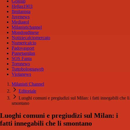
Golssip
Hellas1903
Ilmilanista
Juvenews
Mediagol
Milanistichannel
Mondoudinese
Notiziecalciomercato
Numericalcio
Padovasport
Pianetamilan
SOS Fanta
Toronews
Tuttobolognaweb
Violanews
Milanisti Channel
Editoriale
Luoghi comuni e pregiudizi sul Milan: i fatti innegabili che li
smontano
Luoghi comuni e pregiudizi sul Milan: i
fatti innegabili che li smontano