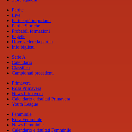
Partite
Live
Partite più importanti
Partite Storiche
Probabili formazioni
Pagelle
Dove vedere la partita
Info biglietti
Serie A
Calendario
Classifica
Campionati precedenti
Primavera
Rosa Primavera
News Primavera
Calendario e risultati Primavera
Youth League
Femminile
Rosa Femminile
News Femminile
Calendario e risultati Femminile