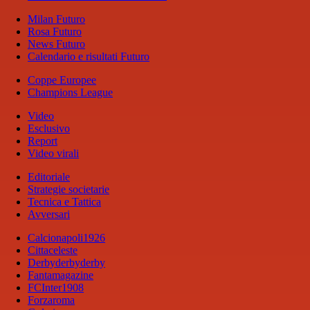
Milan Futuro
Rosa Futuro
News Futuro
Calendario e risultati Futuro
Coppe Europee
Champions League
Video
Esclusivo
Report
Video virali
Editoriale
Strategie societarie
Tecnica e Tattica
Avversari
Calcionapoli1926
Cittaceleste
Derbyderbyderby
Fantamagazine
FCInter1908
Forzaroma