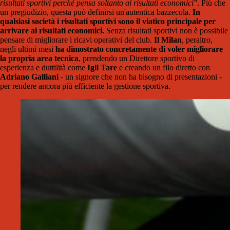
risultati sportivi perché pensa soltanto ai risultati economici"
. Più che
un pregiudizio, questa può definirsi un'autentica bazzecola.
In
qualsiasi società i risultati sportivi sono il viatico principale per
arrivare ai risultati economici.
Senza risultati sportivi non è possibile
pensare di migliorare i ricavi operativi del club.
Il Milan
, peraltro,
negli ultimi mesi
ha dimostrato concretamente di voler migliorare
la propria area tecnica
, prendendo un Direttore sportivo di
esperienza e duttilità come
Igli Tare
e creando un filo diretto con
Adriano Galliani
- un signore che non ha bisogno di presentazioni -
per rendere ancora più efficiente la gestione sportiva.