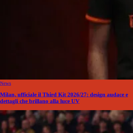
News
Milan, ufficiale il Third Kit 2026/27: design audace e
dettagli che brillano alla luce UV