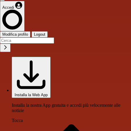
Accedi
Modifica profilo
Logout
Installa la Web App
Installa la nostra App gratuita e accedi più velocemente alle
notizie
Tocca