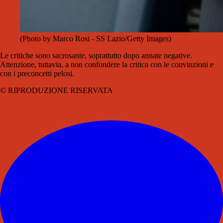
(Photo by Marco Rosi - SS Lazio/Getty Images)
Le critiche sono sacrosante, soprattutto dopo annate negative.
Attenzione, tuttavia, a non confondere la critica con le convinzioni e
con i preconcetti pelosi.
© RIPRODUZIONE RISERVATA