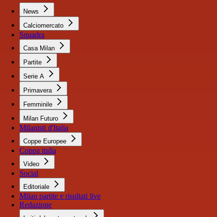
News
Calciomercato
Squadra
Casa Milan
Partite
Serie A
Primavera
Femminile
Milan Futuro
Milanisti d'Italia
Coppe Europee
Coppa italia
Video
Social
Editoriale
Milan partite e risultati live
Redazione