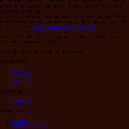
delle Risaie 3, 20079 Basiglio (Milano), C.F./P.IVA 10837110963, è
partner de La Gazzetta dello Sport e affiliato al network Gazzanet di
RCS Mediagroup S.p.a..
Unico responsabile dei contenuti (testi, foto, video e grafiche) è DDD
MEDIA SRLS; per ogni comunicazione avente ad oggetto i contenuti
del Sito scrivere a
milanistichannel1899@gmail.com
Milanisti Channel è una testata giornalistica dedicata a Milan news,
formazioni e calciomercato Milan
Copyright 2021-2026 © Tutti i diritti riservati.
Calciomercato
Scenari
Ufficialità
Ultima ora
Informazioni
Redazione
Trasparenza
Archivio
Community Policy