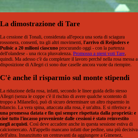
La dimostrazione di Tare
La cessione di Tonali, considerata all'epoca una sorta di sciagura
rossonera, consentì, tra gli altri movimenti,
l'arrivo di Reijnders e
Pulisic a 20 milioni ciascuno
procurando oggi - con la partenza
dell'olandese - una ricca plusvalenza.
Promosso a pieni voti Tare
,
quindi. Ma adesso c'è da completare il lavoro perché nella rosa messa a
disposizione di Allegri ci sono due caselle ancora vuote da riempire.
C'è anche il risparmio sul monte stipendi
La riduzione della rosa, infatti, secondo le linee guida dello stesso
Allegri (senza le coppe c'è il rischio di avere qualche scontento di
troppo a Milanello), può di sicuro determinare un altro risparmio in
bilancio. La vera spina, attaccata alla rosa, è un'altra. E si riferisce a
una promessa datata e fin qui sempre rispettata dalla proprietà: e
cioè tutto l'incasso proveniente dalle cessioni è stato reinvestito
negli acquisti
. Così deve accadere anche in questa sessione estiva di
calciomercato. All'appello mancano infatti due pedine, una più decisiva
dell'altra. Innanzitutto un centravanti da aggiungere a Gimenez,