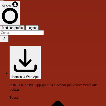
Accedi
Modifica profilo
Logout
Installa la Web App
Installa la nostra App gratuita e accedi più velocemente alle
notizie
Tocca