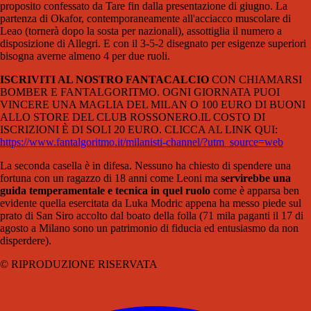
proposito confessato da Tare fin dalla presentazione di giugno. La
partenza di Okafor, contemporaneamente all'acciacco muscolare di
Leao (tornerà dopo la sosta per nazionali), assottiglia il numero a
disposizione di Allegri. E con il 3-5-2 disegnato per esigenze superiori
bisogna averne almeno 4 per due ruoli.
ISCRIVITI AL NOSTRO FANTACALCIO
CON CHIAMARSI
BOMBER E FANTALGORITMO. OGNI GIORNATA PUOI
VINCERE UNA MAGLIA DEL MILAN O 100 EURO DI BUONI
ALLO STORE DEL CLUB ROSSONERO.IL COSTO DI
ISCRIZIONI È DI SOLI 20 EURO. CLICCA AL LINK QUI:
https://www.fantalgoritmo.it/milanisti-channel/?utm_source=web
La seconda casella è in difesa. Nessuno ha chiesto di spendere una
fortuna con un ragazzo di 18 anni come Leoni ma
servirebbe una
guida temperamentale e tecnica in quel ruolo
come è apparsa ben
evidente quella esercitata da Luka Modric appena ha messo piede sul
prato di San Siro accolto dal boato della folla (71 mila paganti il 17 di
agosto a Milano sono un patrimonio di fiducia ed entusiasmo da non
disperdere).
© RIPRODUZIONE RISERVATA