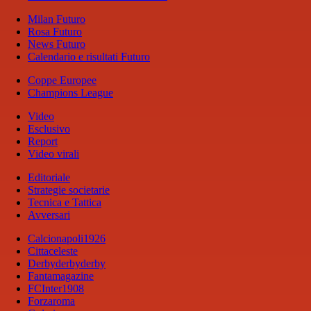
Milan Futuro
Rosa Futuro
News Futuro
Calendario e risultati Futuro
Coppe Europee
Champions League
Video
Esclusivo
Report
Video virali
Editoriale
Strategie societarie
Tecnica e Tattica
Avversari
Calcionapoli1926
Cittaceleste
Derbyderbyderby
Fantamagazine
FCInter1908
Forzaroma