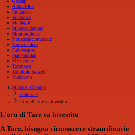
Golssip
Hellas1903
Ilmilanista
Juvenews
Mediagol
Milanistichannel
Mondoudinese
Notiziecalciomercato
Numericalcio
Padovasport
Pianetamilan
SOS Fanta
Toronews
Tuttobolognaweb
Violanews
Milanisti Channel
Editoriale
L'oro di Tare va investito
L'oro di Tare va investito
A Tare, bisogna riconoscere straordinarie