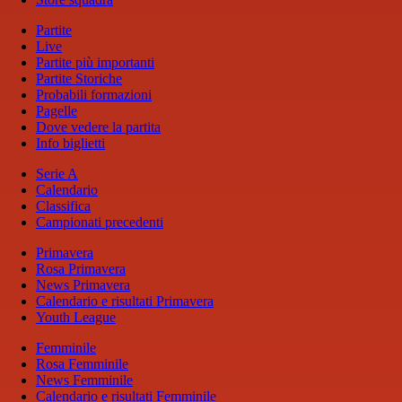
Partite
Live
Partite più importanti
Partite Storiche
Probabili formazioni
Pagelle
Dove vedere la partita
Info biglietti
Serie A
Calendario
Classifica
Campionati precedenti
Primavera
Rosa Primavera
News Primavera
Calendario e risultati Primavera
Youth League
Femminile
Rosa Femminile
News Femminile
Calendario e risultati Femminile