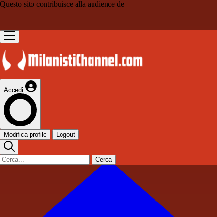
Questo sito contribuisce alla audience de
Accedi
Modifica profilo
Logout
Cerca