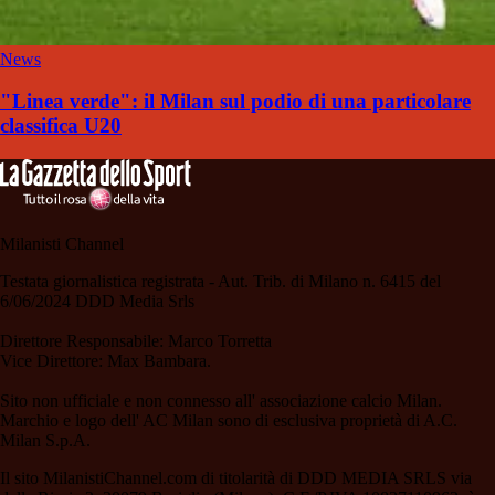
News
"Linea verde": il Milan sul podio di una particolare
classifica U20
Milanisti Channel
Testata giornalistica registrata - Aut. Trib. di Milano n. 6415 del
6/06/2024 DDD Media Srls
Direttore Responsabile: Marco Torretta
Vice Direttore: Max Bambara.
Sito non ufficiale e non connesso all' associazione calcio Milan.
Marchio e logo dell' AC Milan sono di esclusiva proprietà di A.C.
Milan S.p.A.
Il sito MilanistiChannel.com di titolarità di DDD MEDIA SRLS via