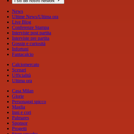
I siti del nostro network
News
Ultime News/Ultima ora
Live Blog
Conferenze Stampa
Interviste post partita
Interviste pre partita
Gossip e curiosità
Infortuni
Fantacalcio
Calciomercato
Scenari
Ufficialità
Ultima ora
Casa Milan
Glorie
Personaggi spicco
Maglia
Inni e cori
Palmares
Sponsor
Progetti
Store squadra