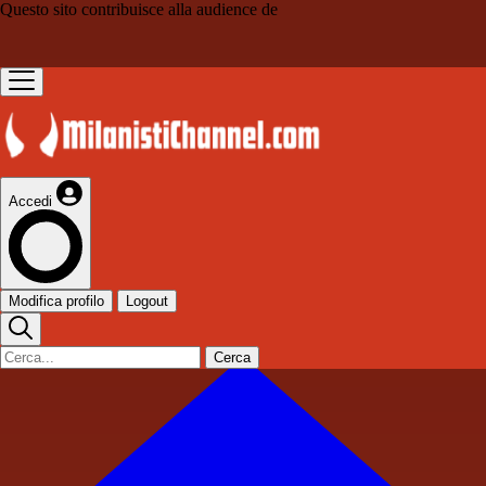
Questo sito contribuisce alla audience de
Accedi
Modifica profilo
Logout
Cerca