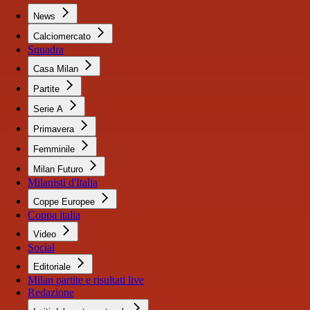
News
Calciomercato
Squadra
Casa Milan
Partite
Serie A
Primavera
Femminile
Milan Futuro
Milanisti d'Italia
Coppe Europee
Coppa italia
Video
Social
Editoriale
Milan partite e risultati live
Redazione