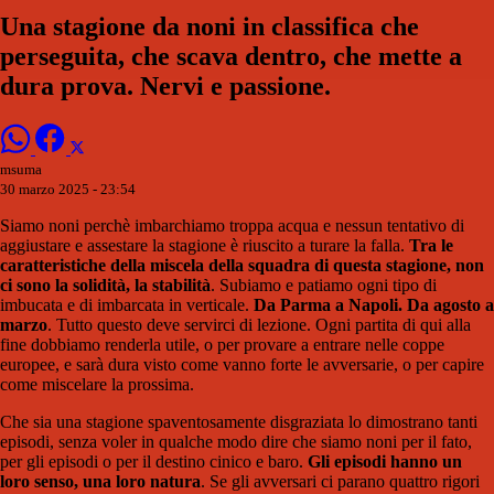
Una stagione da noni in classifica che
perseguita, che scava dentro, che mette a
dura prova. Nervi e passione.
msuma
30 marzo 2025 - 23:54
Siamo noni perchè imbarchiamo troppa acqua e nessun tentativo di
aggiustare e assestare la stagione è riuscito a turare la falla.
Tra le
caratteristiche della miscela della squadra di questa stagione, non
ci sono la solidità, la stabilità
. Subiamo e patiamo ogni tipo di
imbucata e di imbarcata in verticale.
Da Parma a Napoli. Da agosto a
marzo
. Tutto questo deve servirci di lezione. Ogni partita di qui alla
fine dobbiamo renderla utile, o per provare a entrare nelle coppe
europee, e sarà dura visto come vanno forte le avversarie, o per capire
come miscelare la prossima.
Che sia una stagione spaventosamente disgraziata lo dimostrano tanti
episodi, senza voler in qualche modo dire che siamo noni per il fato,
per gli episodi o per il destino cinico e baro.
Gli episodi hanno un
loro senso, una loro natura
. Se gli avversari ci parano quattro rigori