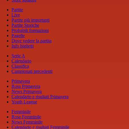
Partite
Live
Partite più importanti
Partite Storiche
Probabili formazioni
Pagelle
Dove vedere la partita
Info biglietti
Serie A
Calendario
Classifica
Campionati precedenti
Primavera
Rosa Primavera
News Primavera
Calendario e risultati Primavera
Youth League
Femminile
Rosa Femminile
News Femminile
Calendario e risultati Femminile