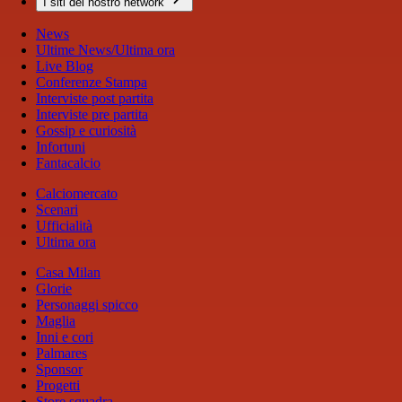
I siti del nostro network
News
Ultime News/Ultima ora
Live Blog
Conferenze Stampa
Interviste post partita
Interviste pre partita
Gossip e curiosità
Infortuni
Fantacalcio
Calciomercato
Scenari
Ufficialità
Ultima ora
Casa Milan
Glorie
Personaggi spicco
Maglia
Inni e cori
Palmares
Sponsor
Progetti
Store squadra