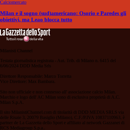
Calciomercato
Milan e il sogno (sud)americano: Osorio e Paredes gli
obiettivi, ma Leao blocca tutto
Milanisti Channel
Testata giornalistica registrata - Aut. Trib. di Milano n. 6415 del
6/06/2024 DDD Media Srls
Direttore Responsabile: Marco Torretta
Vice Direttore: Max Bambara.
Sito non ufficiale e non connesso all' associazione calcio Milan.
Marchio e logo dell' AC Milan sono di esclusiva proprietà di A.C.
Milan S.p.A.
Il sito MilanistiChannel.com di titolarità di DDD MEDIA SRLS via
delle Risaie 3, 20079 Basiglio (Milano), C.F./P.IVA 10837110963, è
partner de La Gazzetta dello Sport e affiliato al network Gazzanet di
RCS Mediagroup S.p.a..