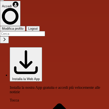
Accedi
Modifica profilo
Logout
Installa la Web App
Installa la nostra App gratuita e accedi più velocemente alle
notizie
Tocca