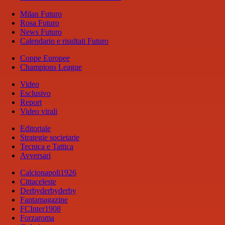
Milan Futuro
Rosa Futuro
News Futuro
Calendario e risultati Futuro
Coppe Europee
Champions League
Video
Esclusivo
Report
Video virali
Editoriale
Strategie societarie
Tecnica e Tattica
Avversari
Calcionapoli1926
Cittaceleste
Derbyderbyderby
Fantamagazine
FCInter1908
Forzaroma