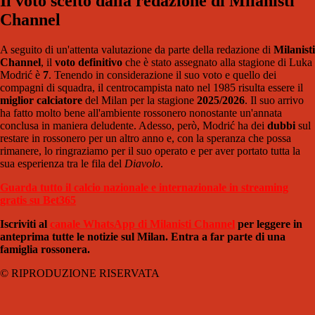
Il voto scelto dalla redazione di Milanisti
Channel
A seguito di un'attenta valutazione da parte della redazione di
Milanisti
Channel
, il
voto definitivo
che è stato assegnato alla stagione di Luka
Modrić è
7
. Tenendo in considerazione il suo voto e quello dei
compagni di squadra, il centrocampista nato nel 1985 risulta essere il
miglior calciatore
del Milan per la stagione
2025/2026
. Il suo arrivo
ha fatto molto bene all'ambiente rossonero nonostante un'annata
conclusa in maniera deludente. Adesso, però, Modrić ha dei
dubbi
sul
restare in rossonero per un altro anno e, con la speranza che possa
rimanere, lo ringraziamo per il suo operato e per aver portato tutta la
sua esperienza tra le fila del
Diavolo
.
Guarda tutto il calcio nazionale e internazionale in streaming
gratis su Bet365
Iscriviti al
canale WhatsApp di Milanisti Channel
per leggere in
anteprima tutte le notizie sul Milan. Entra a far parte di una
famiglia rossonera.
© RIPRODUZIONE RISERVATA