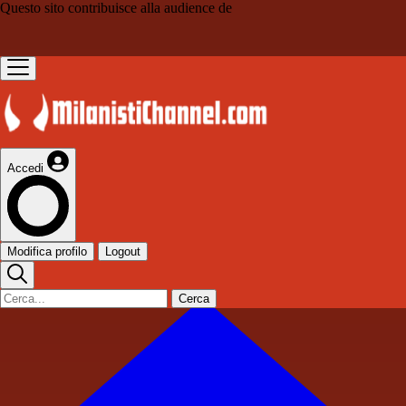
Questo sito contribuisce alla audience de
Accedi
Modifica profilo
Logout
Cerca