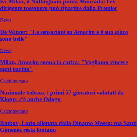
Ex Milan, il Nottingham punta Moncada: l'ex
dirigente rossonero può ripartire dalla Premier
News
De Winter: "Le sensazioni su Amorim e il suo gioco
sono belle"
News
Milan, Amorim suona la carica: "Vogliamo vincere
ogni partita"
Calciomercato
Nazionale tedesca, i primi 57 giocatori valutati da
Klopp: c'è anche Odogu
Calciomercato
Ratkov, Lazio allettata dalla Dinamo Mosca: ma Santi
Gimenez resta lontano