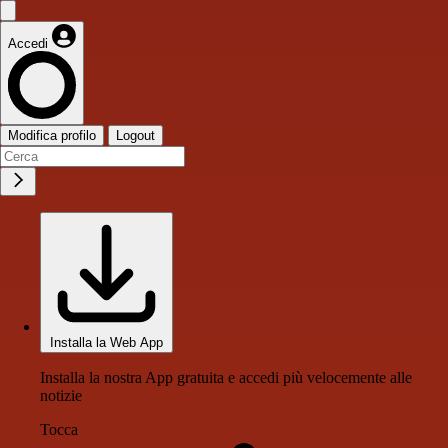
Accedi
Modifica profilo
Logout
Installa la Web App
Installa la nostra App gratuita e accedi più velocemente alle
notizie
Tocca