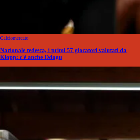
Calciomercato
Nazionale tedesca, i primi 57 giocatori valutati da
Klopp: c'è anche Odogu