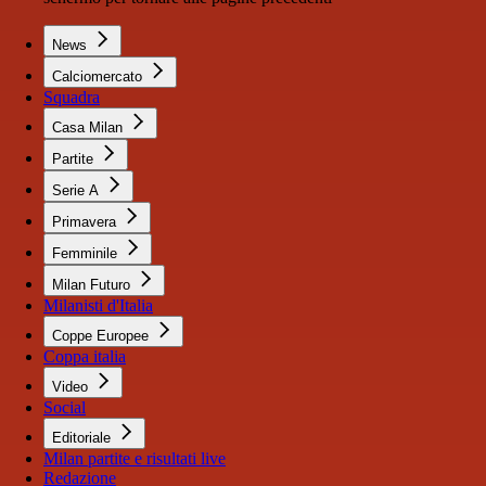
News
Calciomercato
Squadra
Casa Milan
Partite
Serie A
Primavera
Femminile
Milan Futuro
Milanisti d'Italia
Coppe Europee
Coppa italia
Video
Social
Editoriale
Milan partite e risultati live
Redazione