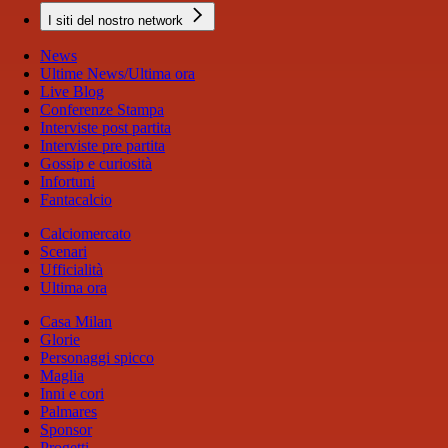
I siti del nostro network
News
Ultime News/Ultima ora
Live Blog
Conferenze Stampa
Interviste post partita
Interviste pre partita
Gossip e curiosità
Infortuni
Fantacalcio
Calciomercato
Scenari
Ufficialità
Ultima ora
Casa Milan
Glorie
Personaggi spicco
Maglia
Inni e cori
Palmares
Sponsor
Progetti