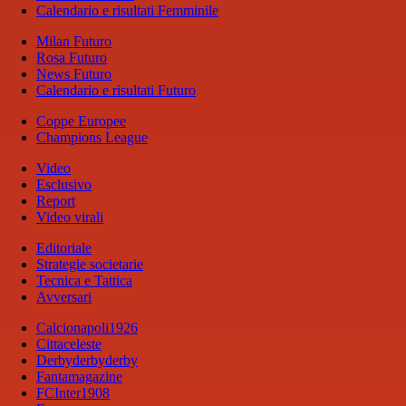
Calendario e risultati Femminile
Milan Futuro
Rosa Futuro
News Futuro
Calendario e risultati Futuro
Coppe Europee
Champions League
Video
Esclusivo
Report
Video virali
Editoriale
Strategie societarie
Tecnica e Tattica
Avversari
Calcionapoli1926
Cittaceleste
Derbyderbyderby
Fantamagazine
FCInter1908