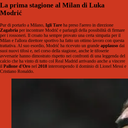
La prima stagione al Milan di Luka
Modrić
Pur di portarlo a Milano,
Igli Tare
ha preso l'aereo in direzione
Zagabria
per incontrare Modrić e parlargli della possibilità di firmare
per i rossoneri. Il croato ha sempre provato una certa simpatia per il
Milan e l'allora direttore sportivo ha fatto un ottimo lavoro con questa
trattativa. Al suo esordio, Modrić ha ricevuto un grande
applauso
dai
suoi nuovi tifosi e, nel corso della stagione, anche le tifoserie
avversarie hanno dimostrato rispetto nei confronti di una leggenda del
calcio che ha vinto di tutto col Real Madrid arrivando anche a vincere
il
Pallone d'Oro
nel
2018
interrompendo il dominio di Lionel Messi e
Cristiano Ronaldo.