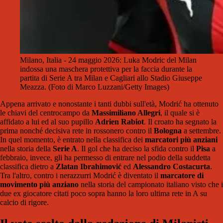
Milano, Italia - 24 maggio 2026: Luka Modric del Milan
indossa una maschera protettiva per la faccia durante la
partita di Serie A tra Milan e Cagliari allo Stadio Giuseppe
Meazza. (Foto di Marco Luzzani/Getty Images)
Appena arrivato e nonostante i tanti dubbi sull'età, Modrić ha ottenuto
le chiavi del centrocampo da
Massimiliano Allegri
, il quale si è
affidato a lui ed al suo pupillo
Adrien Rabiot
. Il croato ha segnato la
prima nonché decisiva rete in rossonero contro il
Bologna
a settembre.
In quel momento, è entrato nella classifica dei
marcatori più anziani
nella storia della
Serie A
. Il gol che ha deciso la sfida contro il
Pisa
a
febbraio, invece, gli ha permesso di entrare nel podio della suddetta
classifica dietro a
Zlatan Ibrahimović
ed
Alessandro Costacurta
.
Tra l'altro, contro i nerazzurri Modrić è diventato il
marcatore di
movimento più anziano
nella storia del campionato italiano visto che i
due ex giocatore citati poco sopra hanno la loro ultima rete in A su
calcio di rigore.