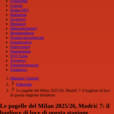
Forzaroma
Golssip
Hellas1903
Ilmilanista
Juvenews
Mediagol
Milanistichannel
Mondoudinese
Notiziecalciomercato
Numericalcio
Padovasport
Pianetamilan
SOS Fanta
Toronews
Tuttobolognaweb
Violanews
Milanisti Channel
Editoriale
Le pagelle del Milan 2025/26, Modrić 7: il bagliore di luce
di questa stagione deludente
Le pagelle del Milan 2025/26, Modrić 7: il
bagliore di luce di questa stagione