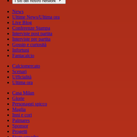
I siti del nostro network
News
Ultime News/Ultima ora
Live Blog
Conferenze Stampa
Interviste post partita
Interviste pre partita
Gossip e curiosità
Infortuni
Fantacalcio
Calciomercato
Scenari
Ufficialità
Ultima ora
Casa Milan
Glorie
Personaggi spicco
Maglia
Inni e cori
Palmares
Sponsor
Progetti
Store squadra