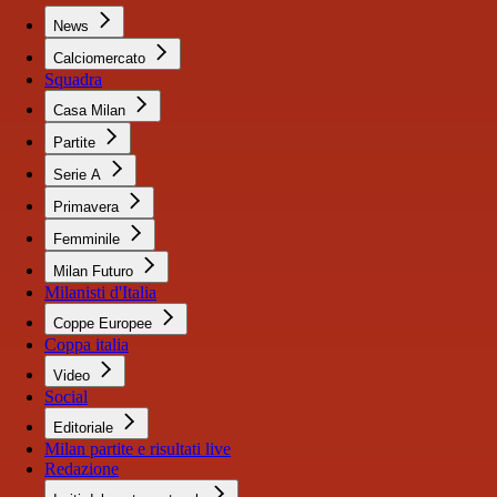
News
Calciomercato
Squadra
Casa Milan
Partite
Serie A
Primavera
Femminile
Milan Futuro
Milanisti d'Italia
Coppe Europee
Coppa italia
Video
Social
Editoriale
Milan partite e risultati live
Redazione