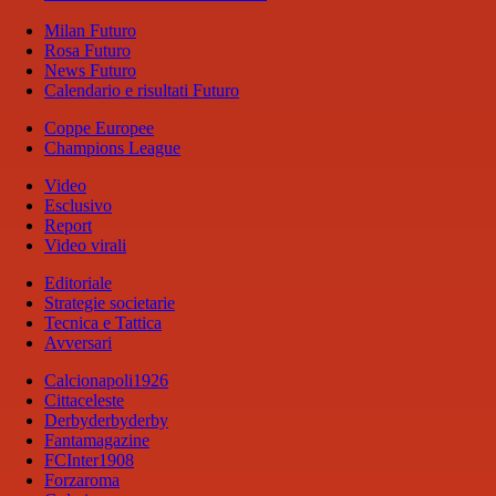
Milan Futuro
Rosa Futuro
News Futuro
Calendario e risultati Futuro
Coppe Europee
Champions League
Video
Esclusivo
Report
Video virali
Editoriale
Strategie societarie
Tecnica e Tattica
Avversari
Calcionapoli1926
Cittaceleste
Derbyderbyderby
Fantamagazine
FCInter1908
Forzaroma