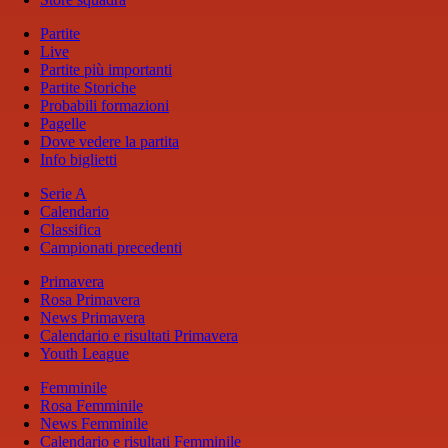
Partite
Live
Partite più importanti
Partite Storiche
Probabili formazioni
Pagelle
Dove vedere la partita
Info biglietti
Serie A
Calendario
Classifica
Campionati precedenti
Primavera
Rosa Primavera
News Primavera
Calendario e risultati Primavera
Youth League
Femminile
Rosa Femminile
News Femminile
Calendario e risultati Femminile