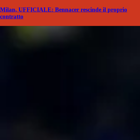
Milan, UFFICIALE: Bennacer rescinde il proprio
contratto