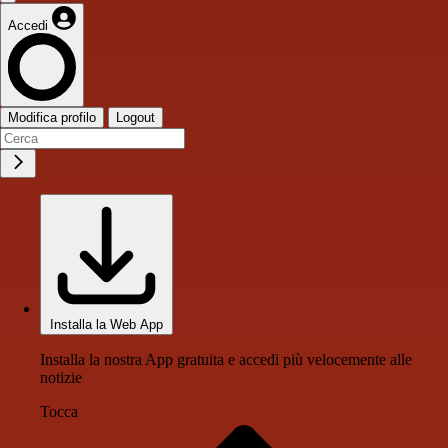
Accedi
Modifica profilo
Logout
Installa la Web App
Installa la nostra App gratuita e accedi più velocemente alle
notizie
Tocca