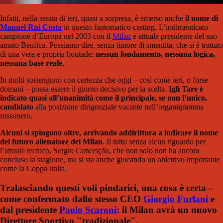
Infatti, nella serata di ieri, quasi a sorpresa, è emerso anche
il nome di
Manuel Rui Costa
in questo fantomatico casting. L’indimenticato
campione d’Europa nel 2003 con il
Milan
e attuale presidente del suo
amato Benfica. Possiamo dire, senza timore di smentita, che si è trattato
di una vera e propria boutade:
nessun fondamento, nessuna logica,
nessuna base reale
.
In molti sostengono con certezza che oggi – così come ieri, o forse
domani – possa essere il giorno decisivo per la scelta.
Igli Tare è
indicato quasi all’unanimità come il principale, se non l’unico,
candidato
alla posizione dirigenziale vacante nell’organigramma
rossonero.
Alcuni si spingono oltre, arrivando addirittura a indicare il nome
del futuro allenatore del Milan
. Il tutto senza alcun riguardo per
l’attuale tecnico, Sergio Conceição, che non solo non ha ancora
concluso la stagione, ma si sta anche giocando un obiettivo importante
come la Coppa Italia.
Tralasciando questi voli pindarici, una cosa è certa –
come confermato dallo stesso CEO
Giorgio Furlani
e
dal presidente
Paolo Scaroni
: il Milan avrà un nuovo
Direttore Sportivo "tradizionale".