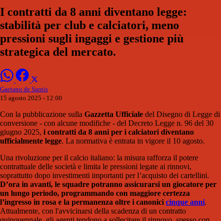
I contratti da 8 anni diventano legge:
stabilità per club e calciatori, meno
pressioni sugli ingaggi e gestione più
strategica del mercato.
Gaetano de Santis
15 agosto 2025 - 12:00
Con la pubblicazione sulla
Gazzetta Ufficiale
del Disegno di Legge di
conversione - con alcune modifiche - del Decreto Legge n. 96 del 30
giugno 2025,
i contratti da 8 anni per i calciatori diventano
ufficialmente legge
. La normativa è entrata in vigore il 10 agosto.
Una rivoluzione per il calcio italiano: la misura rafforza il potere
contrattuale delle società e limita le pressioni legate ai rinnovi,
soprattutto dopo investimenti importanti per l’acquisto dei cartellini.
D’ora in avanti, le squadre potranno assicurarsi un giocatore per
un lungo periodo, programmando con maggiore certezza
l’ingresso in rosa e la permanenza oltre i canonici
cinque anni
.
Attualmente, con l'avvicinarsi della scadenza di un contratto
quinquennale, gli agenti tendono a sollecitare il rinnovo, spesso con