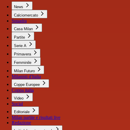
News
Calciomercato
Squadra
Casa Milan
Partite
Serie A
Primavera
Femminile
Milan Futuro
Milanisti d'Italia
Coppe Europee
Coppa italia
Video
Social
Editoriale
Milan partite e risultati live
Redazione