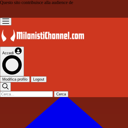
Questo sito contribuisce alla audience de
Accedi
Modifica profilo
Logout
Cerca