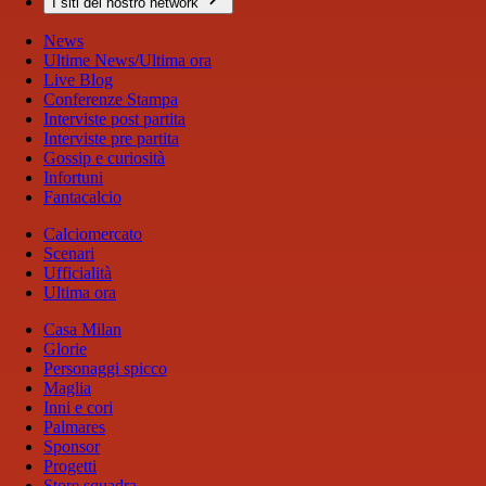
I siti del nostro network
News
Ultime News/Ultima ora
Live Blog
Conferenze Stampa
Interviste post partita
Interviste pre partita
Gossip e curiosità
Infortuni
Fantacalcio
Calciomercato
Scenari
Ufficialità
Ultima ora
Casa Milan
Glorie
Personaggi spicco
Maglia
Inni e cori
Palmares
Sponsor
Progetti
Store squadra