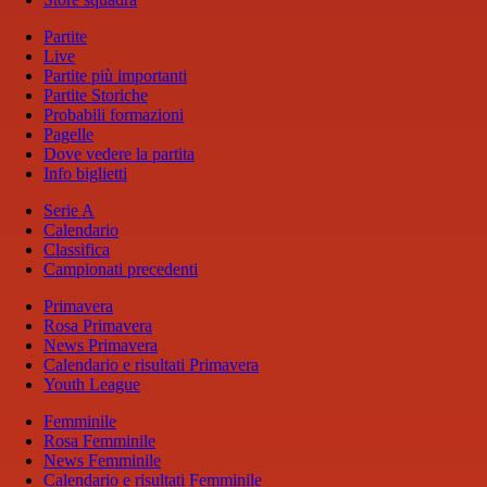
Partite
Live
Partite più importanti
Partite Storiche
Probabili formazioni
Pagelle
Dove vedere la partita
Info biglietti
Serie A
Calendario
Classifica
Campionati precedenti
Primavera
Rosa Primavera
News Primavera
Calendario e risultati Primavera
Youth League
Femminile
Rosa Femminile
News Femminile
Calendario e risultati Femminile