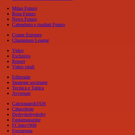
Milan Futuro
Rosa Futuro
News Futuro
Calendario e risultati Futuro
Coppe Europee
Champions League
Video
Esclusivo
Report
Video virali
Editoriale
Strategie societarie
Tecnica e Tattica
Avversari
Calcionapoli1926
Cittaceleste
Derbyderbyderby
Fantamagazine
FCInter1908
Forzaroma