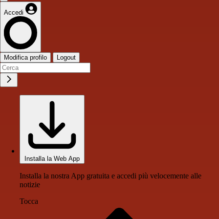
Accedi
Modifica profilo
Logout
Installa la Web App
Installa la nostra App gratuita e accedi più velocemente alle
notizie
Tocca