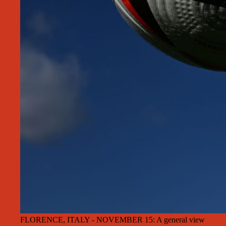
FLORENCE, ITALY - NOVEMBER 15: A general view