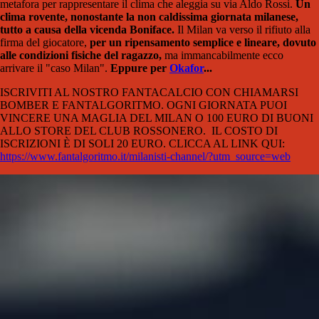
metafora per rappresentare il clima che aleggia su via Aldo Rossi.
Un
clima rovente, nonostante la non caldissima giornata milanese,
tutto a causa della vicenda Boniface.
Il Milan va verso il rifiuto alla
firma del giocatore,
per un ripensamento semplice e lineare, dovuto
alle condizioni fisiche del ragazzo,
ma immancabilmente ecco
arrivare il "caso Milan".
Eppure per
Okafor
...
ISCRIVITI AL NOSTRO FANTACALCIO CON CHIAMARSI
BOMBER E FANTALGORITMO. OGNI GIORNATA PUOI
VINCERE UNA MAGLIA DEL MILAN O 100 EURO DI BUONI
ALLO STORE DEL CLUB ROSSONERO.
IL COSTO DI
ISCRIZIONI È DI SOLI 20 EURO. CLICCA AL LINK QUI:
https://www.fantalgoritmo.it/milanisti-channel/?utm_source=web