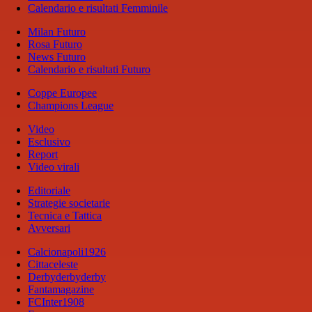
Calendario e risultati Femminile
Milan Futuro
Rosa Futuro
News Futuro
Calendario e risultati Futuro
Coppe Europee
Champions League
Video
Esclusivo
Report
Video virali
Editoriale
Strategie societarie
Tecnica e Tattica
Avversari
Calcionapoli1926
Cittaceleste
Derbyderbyderby
Fantamagazine
FCInter1908