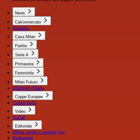
News
Calciomercato
Squadra
Casa Milan
Partite
Serie A
Primavera
Femminile
Milan Futuro
Milanisti d'Italia
Coppe Europee
Coppa italia
Video
Social
Editoriale
Milan partite e risultati live
Redazione