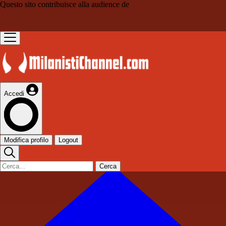
Questo sito contribuisce alla audience de
Accedi
Modifica profilo
Logout
Cerca