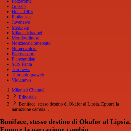
Forzaroma
Golssip
Hellas1903
Ilmilanista
Juvenews
Mediagol
Milanistichannel
Mondoudinese
Notiziecalciomercato
Numericalcio
Padovasport
Pianetamilan
SOS Fanta
Toronews
Tuttobolognaweb
Violanews
Milanisti Channel
Editoriale
Boniface, stesso destino di Okafor al Lipsia. Eppure la
narrazione cambia...
Boniface, stesso destino di Okafor al Lipsia.
Eppure la narrazione cambia...