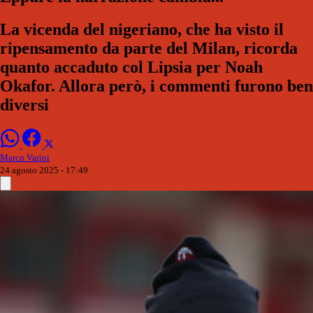
La vicenda del nigeriano, che ha visto il
ripensamento da parte del Milan, ricorda
quanto accaduto col Lipsia per Noah
Okafor. Allora però, i commenti furono ben
diversi
Marco Varini
24 agosto 2025 - 17:49