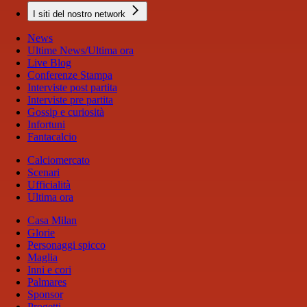
I siti del nostro network
News
Ultime News/Ultima ora
Live Blog
Conferenze Stampa
Interviste post partita
Interviste pre partita
Gossip e curiosità
Infortuni
Fantacalcio
Calciomercato
Scenari
Ufficialità
Ultima ora
Casa Milan
Glorie
Personaggi spicco
Maglia
Inni e cori
Palmares
Sponsor
Progetti