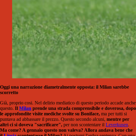
Oggi una narrazione diametralmente opposta: il Milan sarebbe
scorretto
Già, proprio cosi. Nel delirio mediatico di questo periodo accade anche
questo.
Il
Milan
prende una strada comprensibile e doverosa, dopo
le approfondite visite mediche svolte su Boniface,
ma per tutti si
puntava ad abbassare il prezzo. Questo secondo alcuni,
mentre per
altri ci si doveva "sacrificare",
per non scontentare il
Leverkusen
.
Ma come? A gennaio questo non valeva? Allora andava bene che
il
Lipsia
scontentasse il Milan?
Ai postumi l'ardua sentenza. Con una