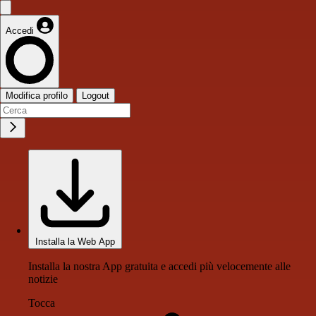
Accedi
Modifica profilo
Logout
Installa la Web App
Installa la nostra App gratuita e accedi più velocemente alle
notizie
Tocca