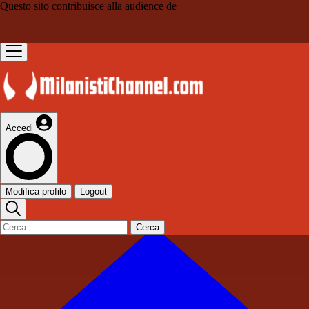
Questo sito contribuisce alla audience de
Accedi
Modifica profilo
Logout
Cerca