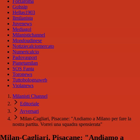
Forzaroma
Golssip
Hellas1903
Ilmilanista
Juvenews
Mediagol
Milanistichannel
Mondoudinese
Notiziecalciomercato
Numericalcio
Padovasport
Pianetamilan
SOS Fanta
Toronews
Tuttobolognaweb
Violanews
Milanisti Channel
Editoriale
Avversari
Milan-Cagliari, Pisacane: "Andiamo a Milano per fare la
nostra partita. Vorrei una squadra spensierata"
Milan-Cagliari, Pisacane: "Andiamo a