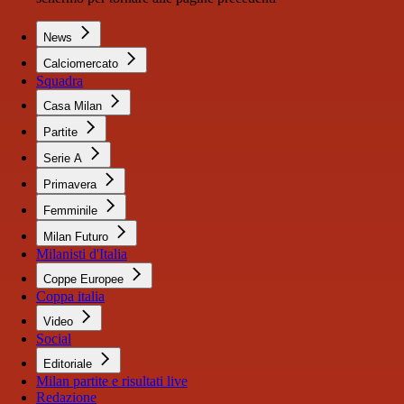
News
Calciomercato
Squadra
Casa Milan
Partite
Serie A
Primavera
Femminile
Milan Futuro
Milanisti d'Italia
Coppe Europee
Coppa italia
Video
Social
Editoriale
Milan partite e risultati live
Redazione