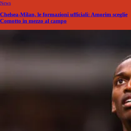
News
Chelsea-Milan, le formazioni ufficiali: Amorim sceglie
Comotto in mezzo al campo