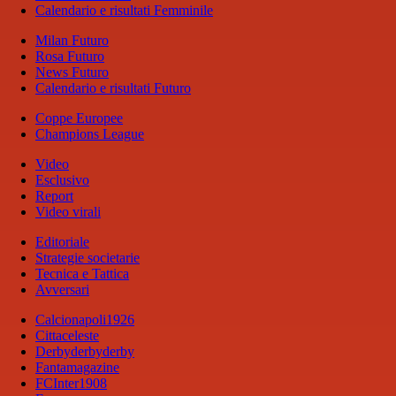
Calendario e risultati Femminile
Milan Futuro
Rosa Futuro
News Futuro
Calendario e risultati Futuro
Coppe Europee
Champions League
Video
Esclusivo
Report
Video virali
Editoriale
Strategie societarie
Tecnica e Tattica
Avversari
Calcionapoli1926
Cittaceleste
Derbyderbyderby
Fantamagazine
FCInter1908