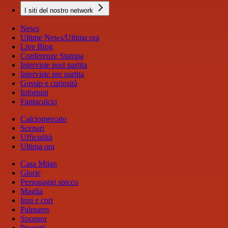
I siti del nostro network
News
Ultime News/Ultima ora
Live Blog
Conferenze Stampa
Interviste post partita
Interviste pre partita
Gossip e curiosità
Infortuni
Fantacalcio
Calciomercato
Scenari
Ufficialità
Ultima ora
Casa Milan
Glorie
Personaggi spicco
Maglia
Inni e cori
Palmares
Sponsor
Progetti