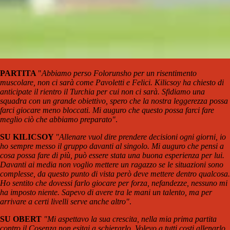
PARTITA
"
Abbiamo perso Folorunsho per un risentimento
muscolare, non ci sarà come Pavoletti e Felici. Kilicsoy ha chiesto di
anticipate il rientro il Turchia per cui non ci sarà. Sfidiamo una
squadra con un grande obiettivo, spero che la nostra leggerezza possa
farci giocare meno bloccati. Mi auguro che questo possa farci fare
meglio ciò che abbiamo preparato"
.
SU KILICSOY
"Allenare vuol dire prendere decisioni ogni giorni, io
ho sempre messo il gruppo davanti al singolo. Mi auguro che pensi a
cosa possa fare di più, può essere stata una buona esperienza per lui.
Davanti ai media non voglio mettere un ragazzo se le situazioni sono
complesse, da questo punto di vista però deve mettere dentro qualcosa.
Ho sentito che dovessi farlo giocare per forza, nefandezze, nessuno mi
ha imposto niente. Sapevo di avere tra le mani un talento, ma per
arrivare a certi livelli serve anche altro"
.
SU OBERT
"Mi aspettavo la sua crescita, nella mia prima partita
contro il Cosenza non esitai a schierarlo. Volevo a tutti costi allenarlo,