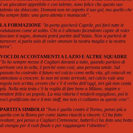
è un giocatore appetibile e con talento, sono felice che questo suo
talento sia sbloccato. Domani non mi aspetto il suo gol, ma quello che
ha sempre fatto: una gara attenta e maniacale"
.
LA FORMAZIONE
"In porta giocherà Caprile, poi farò tutte le
valutazioni come al solito. Chi si è allenato facendomi capire di voler
lasciare il segno, domani potrà partire dall’inizio. Non si parlerà di
turnover, si parla solo di voler onorare la nostra maglia e la nostra
terra".
VOCI DI ACCOSTAMENTI A LAZIO E ALTRE SQUADRE
"Io ho sempre messo il Cagliari davanti a tutto, quando parlavo di
arrivare ora in sella, è perché sono così, una persona umile. Sul
passato ho costruito il futuro nel calcio come nella vita, gli ostacoli mi
stimolano a crescere. Io non mi sento arrivato, nel calcio vale una
regola non scritta, ovvero che c’è il verbo dell’oggi, ieri già non conta
più. Nella mia testa c’è la voglia di fare bene a Milano, stupire e
rendere felice un popolo. La mia vittoria è renderli orgoglioso, poi le
voci gratificano me e il mio staff, ma non ci culliamo su queste cose"
.
PARTITA SIMBOLO
"Non è quella contro il Torino, penso più a
quella con la Roma per come siamo riusciti a vincere. Ci ha fatto
svoltare, poi penso a Cagliari Cremonese, batterli ci ha dato una botta
di energia per il rush finale e per raggiungere l’obiettivo"
.