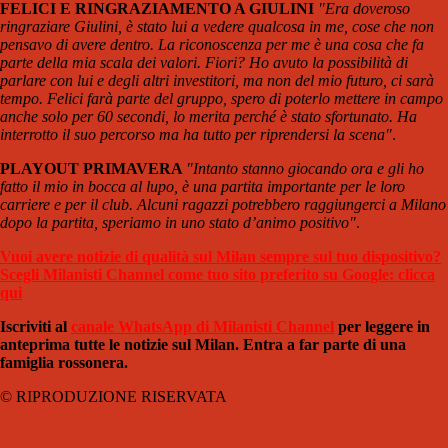
FELICI E RINGRAZIAMENTO A GIULINI
"Era doveroso
ringraziare Giulini, è stato lui a vedere qualcosa in me, cose che non
pensavo di avere dentro. La riconoscenza per me è una cosa che fa
parte della mia scala dei valori. Fiori? Ho avuto la possibilità di
parlare con lui e degli altri investitori, ma non del mio futuro, ci sarà
tempo. Felici farà parte del gruppo, spero di poterlo mettere in campo
anche solo per 60 secondi, lo merita perché è stato sfortunato. Ha
interrotto il suo percorso ma ha tutto per riprendersi la scena"
.
PLAYOUT PRIMAVERA
"Intanto stanno giocando ora e gli ho
fatto il mio in bocca al lupo, è una partita importante per le loro
carriere e per il club. Alcuni ragazzi potrebbero raggiungerci a Milano
dopo la partita, speriamo in uno stato d’animo positivo"
.
Vuoi avere notizie di qualità sul Milan sempre sul tuo dispositivo?
Scegli Milanisti Channel come tuo sito preferito su Google: clicca
qui
Iscriviti al
canale WhatsApp di Milanisti Channel
per leggere in
anteprima tutte le notizie sul Milan. Entra a far parte di una
famiglia rossonera.
© RIPRODUZIONE RISERVATA