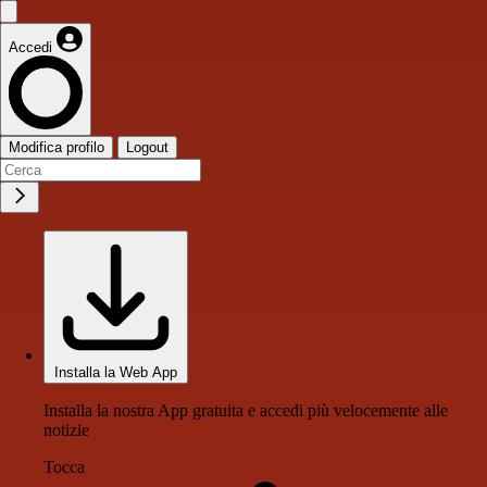
Accedi
Modifica profilo
Logout
Installa la Web App
Installa la nostra App gratuita e accedi più velocemente alle
notizie
Tocca