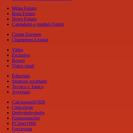
Milan Futuro
Rosa Futuro
News Futuro
Calendario e risultati Futuro
Coppe Europee
Champions League
Video
Esclusivo
Report
Video virali
Editoriale
Strategie societarie
Tecnica e Tattica
Avversari
Calcionapoli1926
Cittaceleste
Derbyderbyderby
Fantamagazine
FCInter1908
Forzaroma