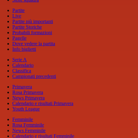
Partite
Live
Partite più importanti
Partite Storiche
Probabili formazioni
Pagelle
Dove vedere la partita
Info biglietti
Serie A
Calendario
Classifica
Campionati precedenti
Primavera
Rosa Primavera
News Primavera
Calendario e risultati Primavera
Youth League
Femminile
Rosa Femminile
News Femminile
Calendario e risultati Femminile