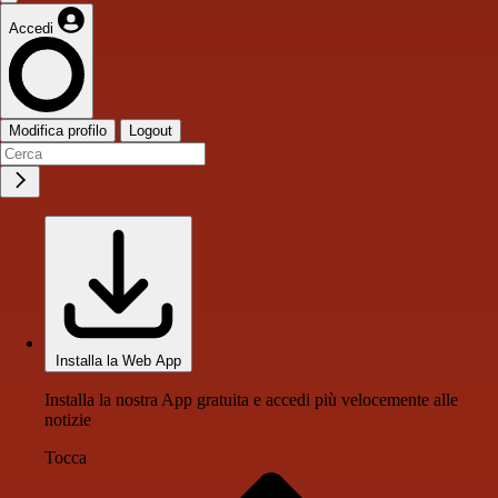
Accedi
Modifica profilo
Logout
Installa la Web App
Installa la nostra App gratuita e accedi più velocemente alle
notizie
Tocca