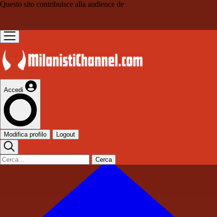
Questo sito contribuisce alla audience de
Accedi
Modifica profilo
Logout
Cerca