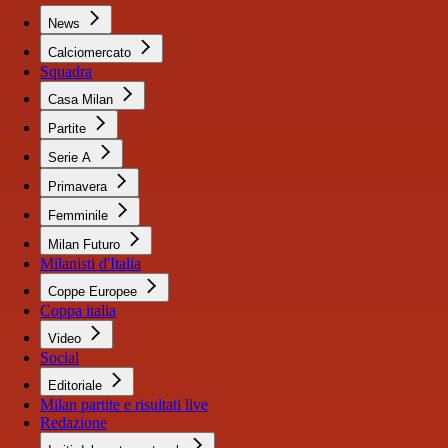
News
Calciomercato
Squadra
Casa Milan
Partite
Serie A
Primavera
Femminile
Milan Futuro
Milanisti d'Italia
Coppe Europee
Coppa italia
Video
Social
Editoriale
Milan partite e risultati live
Redazione