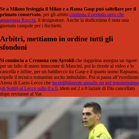
Se a Milano festeggia il Milan e a Roma Gasp può saltellare per il
primato conservato
, per gli arbitri
continua il periodo nero che
amareggia Rocchi
, il designatore. Anche la dodicesima è stata una
giornata campale per i fischietti.
Arbitri, mettiamo in ordine tutti gli
sfondoni
Si comincia a Cremona con Ayroldi
che dapprima assegna un rigore
per un fallo di mano innocente di Mancini, poi lo rivede al video e lo
cancella e infine, per un battibecco tra Gasp e il quarto uomo Rapuano,
espelle il tecnico romanista uscito imbufalito. Poi si passa all’esordiente
Arena di Lazio-Lecce che
incredibilmente annulla un gol regolarissimo
(di Sottil) al Lecce sullo 0 a 0
, idem sul 2 a 0 laziale di Dia cancellato
dopo revisione al Var.