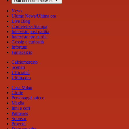
I siti del nostro network
News
Ultime News/Ultima ora
Live Blog
Conferenze Stampa
Interviste post partita
Interviste pre partita
Gossip e curiosità
Infortuni
Fantacalcio
Calciomercato
Scenari
Ufficialità
Ultima ora
Casa Milan
Glorie
Personaggi spicco
Maglia
Inni e cori
Palmares
Sponsor
Progetti
Store squadra