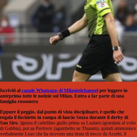
Iscriviti al
canale Whatsapp di Milanistichannel
per leggere in
anteprima tutte le notizie sul Milan. Entra a far parte di una
famiglia rossonera
Eppure il peggio, dal punto di vista disciplinare, è quello che
regala il fischietto in rampa di lancio Sozza durante il derby di
San Siro
. Ignora il cartellino giallo prima su Lautaro (gomitata al volto
di Gabbia), poi su Pavlovic (sgambetto su Thuram), quindi ammonisce
verbalmente Leao che ha ricevuto una tirata di trecce da Acerbi, il