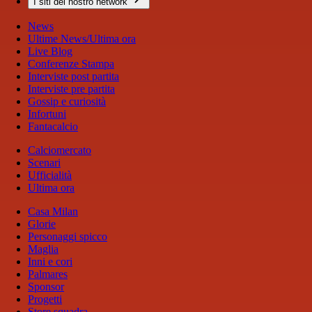
I siti del nostro network
News
Ultime News/Ultima ora
Live Blog
Conferenze Stampa
Interviste post partita
Interviste pre partita
Gossip e curiosità
Infortuni
Fantacalcio
Calciomercato
Scenari
Ufficialità
Ultima ora
Casa Milan
Glorie
Personaggi spicco
Maglia
Inni e cori
Palmares
Sponsor
Progetti
Store squadra