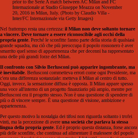
prior to the Serie A match between AC Milan and FC
Internazionale at Stadio Giuseppe Meazza on November
20, 2016 in Milan, Italy. (Photo by Claudio Villa -
Inter/FC Internazionale via Getty Images)
Nel frattempo resta una certezza:
il Milan non deve soltanto tornare
a vincere. Deve tornare a essere riconoscibile agli occhi della
propria gente
. Perché le sconfitte fanno parte della storia di qualsiasi
grande squadra, ma ciò che più preoccupa il popolo rossonero è aver
smarrito quel senso di appartenenza che per decenni ha rappresentato
una delle più grandi forze del Milan.
Il confronto con Silvio Berlusconi può apparire ingombrante, ma
è inevitabile
. Berlusconi commetteva errori come ogni Presidente, ma
c'era una differenza sostanziale: metteva il Milan al centro di tutto.
Oggi, invece, la sensazione diffusa è opposta. Il Milan appare spesso
una voce all'interno di un progetto finanziario più ampio, mentre per
Berlusconi era il progetto stesso. Non è una questione di spendere di
più o di vincere sempre. È una questione di visione, ambizione e
appartenenza.
Per questo motivo la nostalgia dei tifosi non riguarda soltanto i trofei
vinti, ma la percezione di avere
una società che parlava la stessa
lingua della propria gente
. Ed è proprio questa distanza, forse ancora
più delle sconfitte, che continua ad alimentare il malessere del popolo