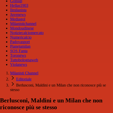
Golssip
Hellas1903
Ilmilanista
Juvenews
Mediagol
Milanistichannel
Mondoudinese
Notiziecalciomercato
Numericalcio
Padovasport
Pianetamilan
SOS Fanta
Toronews
Tuttobolognaweb
Violanews
Milanisti Channel
Editoriale
Berlusconi, Maldini e un Milan che non riconosce più se
stesso
Berlusconi, Maldini e un Milan che non
riconosce più se stesso