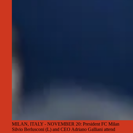
MILAN, ITALY - NOVEMBER 20: President FC Milan
Silvio Berlusconi (L) and CEO Adriano Galliani attend