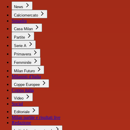
News
Calciomercato
Squadra
Casa Milan
Partite
Serie A
Primavera
Femminile
Milan Futuro
Milanisti d'Italia
Coppe Europee
Coppa italia
Video
Social
Editoriale
Milan partite e risultati live
Redazione