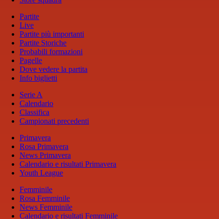
Partite
Live
Partite più importanti
Partite Storiche
Probabili formazioni
Pagelle
Dove vedere la partita
Info biglietti
Serie A
Calendario
Classifica
Campionati precedenti
Primavera
Rosa Primavera
News Primavera
Calendario e risultati Primavera
Youth League
Femminile
Rosa Femminile
News Femminile
Calendario e risultati Femminile