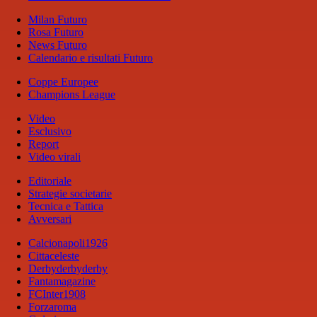
Milan Futuro
Rosa Futuro
News Futuro
Calendario e risultati Futuro
Coppe Europee
Champions League
Video
Esclusivo
Report
Video virali
Editoriale
Strategie societarie
Tecnica e Tattica
Avversari
Calcionapoli1926
Cittaceleste
Derbyderbyderby
Fantamagazine
FCInter1908
Forzaroma