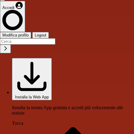
Accedi
Modifica profilo
Logout
Installa la Web App
Installa la nostra App gratuita e accedi più velocemente alle
notizie
Tocca