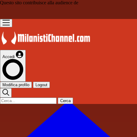
Questo sito contribuisce alla audience de
Accedi
Modifica profilo
Logout
Cerca