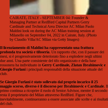
CAIRATE, ITALY - SEPTEMBER 04: Founder &
Managing Partner at RedBird Capital Partners Gerry
Cardinale and Technical Area Director AC Milan Paolo
Maldini look on during the AC Milan training session at
Milanello on September 04, 2022 in Cairate, Italy. (Photo
by Claudio Villa/AC Milan via Getty Images)
Il licenziamento di Maldini ha rappresentato una frattura
profonda tra società e tifoseria
. Un rapporto che, con il passare dei
mesi, si è progressivamente deteriorato fino a esplodere negli ultimi
due anni. Una parte consistente del tifo organizzato e della base
rossonera ha individuato in
Gerry Cardinale, Zlatan Ibrahimovic e
Giorgio Furlani
i principali responsabili della situazione attuale del
club.
Se Giorgio Furlani è stato sollevato dal proprio incarico il 25
maggio scorso, diverso è il discorso per Ibrahimovic e Cardinale
. Il
primo continua a ricoprire il ruolo di Senior Advisor, mentre il secondo
resta il proprietario del Milan attraverso RedBird. Figure che,
inevitabilmente, continueranno a essere associate alle scelte e ai risultati
del club.