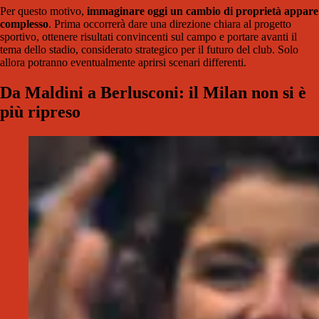
Per questo motivo,
immaginare oggi un cambio di proprietà appare
complesso
. Prima occorrerà dare una direzione chiara al progetto
sportivo, ottenere risultati convincenti sul campo e portare avanti il
tema dello stadio, considerato strategico per il futuro del club. Solo
allora potranno eventualmente aprirsi scenari differenti.
Da Maldini a Berlusconi: il Milan non si è
più ripreso