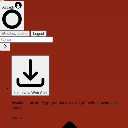
Accedi
Modifica profilo
Logout
Installa la Web App
Installa la nostra App gratuita e accedi più velocemente alle
notizie
Tocca