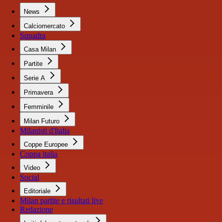
News
Calciomercato
Squadra
Casa Milan
Partite
Serie A
Primavera
Femminile
Milan Futuro
Milanisti d'Italia
Coppe Europee
Coppa italia
Video
Social
Editoriale
Milan partite e risultati live
Redazione