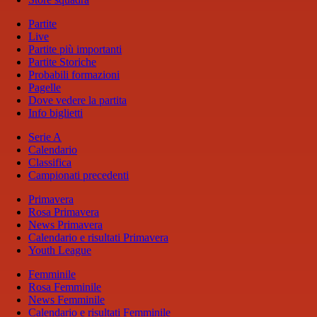
Partite
Live
Partite più importanti
Partite Storiche
Probabili formazioni
Pagelle
Dove vedere la partita
Info biglietti
Serie A
Calendario
Classifica
Campionati precedenti
Primavera
Rosa Primavera
News Primavera
Calendario e risultati Primavera
Youth League
Femminile
Rosa Femminile
News Femminile
Calendario e risultati Femminile