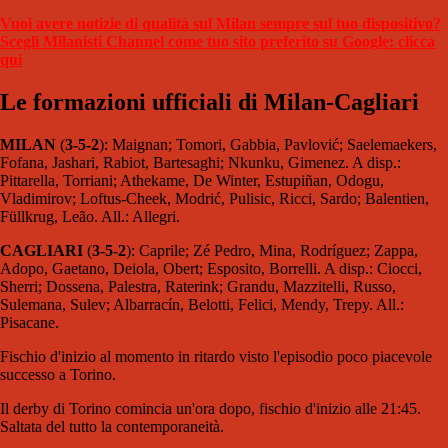
Vuoi avere notizie di qualità sul Milan sempre sul tuo dispositivo?
Scegli Milanisti Channel come tuo sito preferito su Google: clicca
qui
Le formazioni ufficiali di Milan-Cagliari
MILAN
(
3-5-2
): Maignan; Tomori, Gabbia, Pavlović; Saelemaekers,
Fofana, Jashari, Rabiot, Bartesaghi; Nkunku, Gimenez. A disp.:
Pittarella, Torriani; Athekame, De Winter, Estupiñan, Odogu,
Vladimirov; Loftus-Cheek, Modrić, Pulisic, Ricci, Sardo; Balentien,
Füllkrug, Leão. All.: Allegri.
CAGLIARI
(
3-5-2
): Caprile; Zé Pedro, Mina, Rodríguez; Zappa,
Adopo, Gaetano, Deiola, Obert; Esposito, Borrelli. A disp.: Ciocci,
Sherri; Dossena, Palestra, Raterink; Grandu, Mazzitelli, Russo,
Sulemana, Sulev; Albarracín, Belotti, Felici, Mendy, Trepy. All.:
Pisacane.
Fischio d'inizio al momento in ritardo visto l'episodio poco piacevole
successo a Torino.
Il derby di Torino comincia un'ora dopo, fischio d'inizio alle 21:45.
Saltata del tutto la contemporaneità.