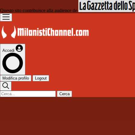
Questo sito contribuisce alla audience de
Accedi
Modifica profilo
Logout
Cerca