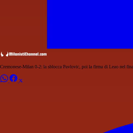
Cremonese-Milan 0-2: la sblocca Pavlovic, poi la firma di Leao nel fin