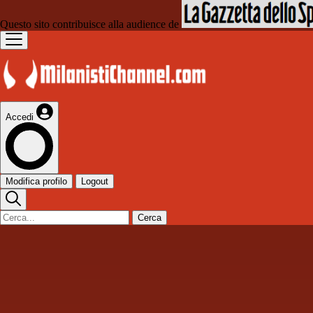
Questo sito contribuisce alla audience de
Accedi
Modifica profilo
Logout
Cerca