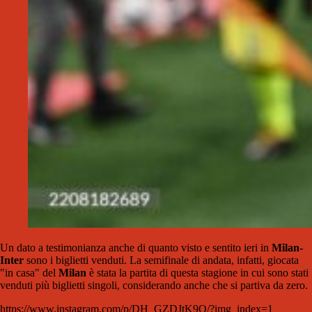
Un dato a testimonianza anche di quanto visto e sentito ieri in
Milan-
Inter
sono i biglietti venduti. La semifinale di andata, infatti, giocata
"in casa" del
Milan
è stata la partita di questa stagione in cui sono stati
venduti più biglietti singoli, considerando anche che si partiva da zero.
https://www.instagram.com/p/DH_GZDJtK9Q/?img_index=1