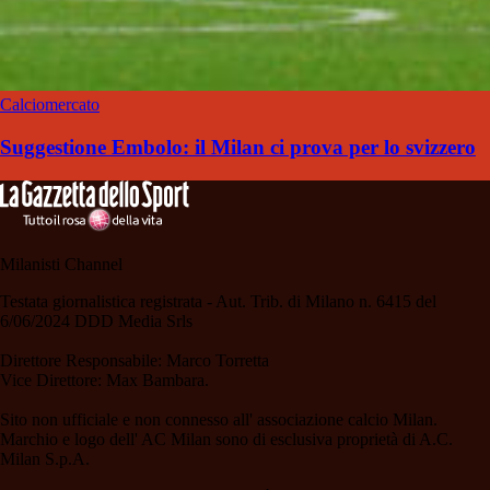
Calciomercato
Suggestione Embolo: il Milan ci prova per lo svizzero
Milanisti Channel
Testata giornalistica registrata - Aut. Trib. di Milano n. 6415 del
6/06/2024 DDD Media Srls
Direttore Responsabile: Marco Torretta
Vice Direttore: Max Bambara.
Sito non ufficiale e non connesso all' associazione calcio Milan.
Marchio e logo dell' AC Milan sono di esclusiva proprietà di A.C.
Milan S.p.A.