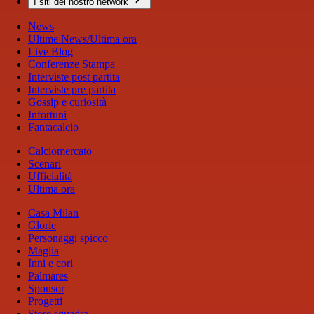
I siti del nostro network
News
Ultime News/Ultima ora
Live Blog
Conferenze Stampa
Interviste post partita
Interviste pre partita
Gossip e curiosità
Infortuni
Fantacalcio
Calciomercato
Scenari
Ufficialità
Ultima ora
Casa Milan
Glorie
Personaggi spicco
Maglia
Inni e cori
Palmares
Sponsor
Progetti
Store squadra