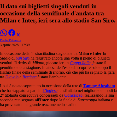
Il dato sui biglietti singoli venduti in
occasione della semifinale d'andata tra
Milan e Inter, ieri sera allo stadio San Siro.
Paolo Patianna
3 aprile 2025 - 17:39
In occasione della 4° stracittadina stagionale tra
Milan
e
Inter
lo
Stadio
di
San Siro
ha registrato ancora una volta il pieno di biglietti
venduti. Il derby di
Milano,
giocato ieri in
Coppa Italia,
è stato il
penultimo della stagione. In attesa dell’esito da scoprire solo dopo il
fischio finale della semifinale di ritorno, ciò che più ha segnato la gara
tra
Diavolo
e
Biscione
è stato l’ambiente.
Lo si è notato soprattutto in occasione della rete di
Tammy Abraham
che ha stappato la partita.
L'inglese
ha sfruttato nel migliore dei modi la
2° titolarità consecutiva concessagli da
Conceicao,
realizzando la sua
seconda rete segnata
all'Inter
dopo la finale di
Supercoppa
italiana e
ha provocato una grande reazione nello stadio.