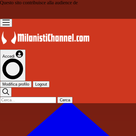
Questo sito contribuisce alla audience de
Accedi
Modifica profilo
Logout
Cerca