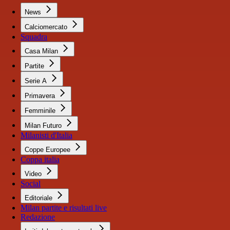
News
Calciomercato
Squadra
Casa Milan
Partite
Serie A
Primavera
Femminile
Milan Futuro
Milanisti d'Italia
Coppe Europee
Coppa italia
Video
Social
Editoriale
Milan partite e risultati live
Redazione