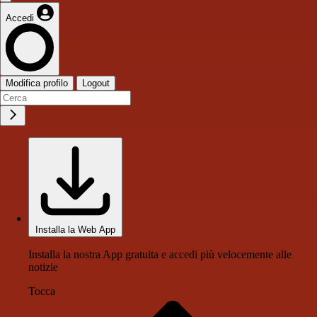
Accedi
Modifica profilo
Logout
Installa la Web App
Installa la nostra App gratuita e accedi più velocemente alle
notizie
Tocca