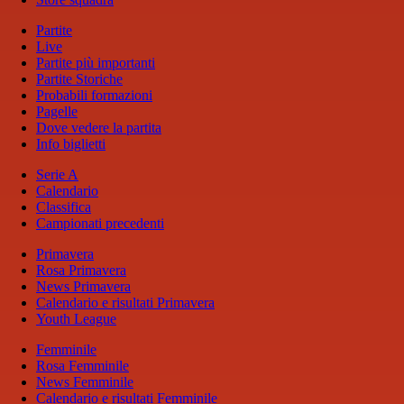
Partite
Live
Partite più importanti
Partite Storiche
Probabili formazioni
Pagelle
Dove vedere la partita
Info biglietti
Serie A
Calendario
Classifica
Campionati precedenti
Primavera
Rosa Primavera
News Primavera
Calendario e risultati Primavera
Youth League
Femminile
Rosa Femminile
News Femminile
Calendario e risultati Femminile