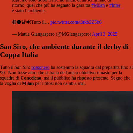
ritorno, quel che più ha segnato la gara tra
#Milan
e
#Inter
è stato l’ambiente.
🔴⚫️🚨🔊Tutto il…
pic.twitter.com/t3rkb3Z5b6
— Mattia Giangaspero (@MGiangaspero)
April 3, 2025
San Siro, che ambiente durante il derby di
Coppa Italia
Tutto il
San Siro
rossonero
ha sostenuto la squadra dal prepartita fino al
90'. Non fosse altro che si tratta dell'unico obiettivo rimasto per la
squadra di
Conceicao
, ma il pubblico ha risposto presente. Segno che
la voglia di
Milan
per i tifosi non cambia mai.