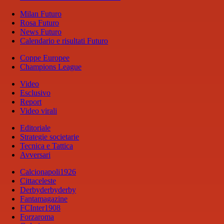
Milan Futuro
Rosa Futuro
News Futuro
Calendario e risultati Futuro
Coppe Europee
Champions League
Video
Esclusivo
Report
Video virali
Editoriale
Strategie societarie
Tecnica e Tattica
Avversari
Calcionapoli1926
Cittaceleste
Derbyderbyderby
Fantamagazine
FCInter1908
Forzaroma