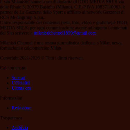
Il sito MilanistiChannel.com di titolarità di DDD MEDIA SRLS via
delle Risaie 3, 20079 Basiglio (Milano), C.F./P.IVA 10837110963, è
partner de La Gazzetta dello Sport e affiliato al network Gazzanet di
RCS Mediagroup S.p.a..
Unico responsabile dei contenuti (testi, foto, video e grafiche) è DDD
MEDIA SRLS; per ogni comunicazione avente ad oggetto i contenuti
del Sito scrivere a
milanistichannel1899@gmail.com
Milanisti Channel è una testata giornalistica dedicata a Milan news,
formazioni e calciomercato Milan
Copyright 2021-2026 © Tutti i diritti riservati.
Calciomercato
Scenari
Ufficialità
Ultima ora
Informazioni
Redazione
Trasparenza
Archivio