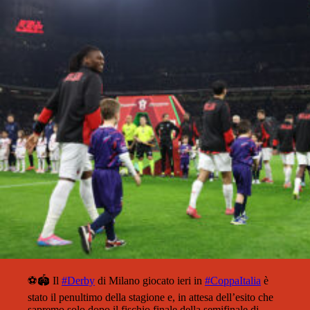
⚽️🏟️ Il
#Derby
di Milano giocato ieri in
#CoppaItalia
è
stato il penultimo della stagione e, in attesa dell’esito che
sapremo solo dopo il fischio finale della semifinale di