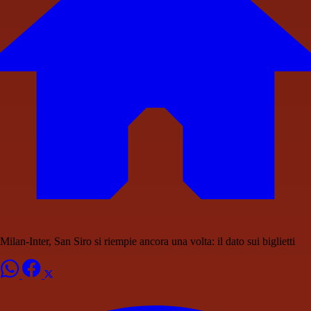
Milan-Inter, San Siro si riempie ancora una volta: il dato sui biglietti