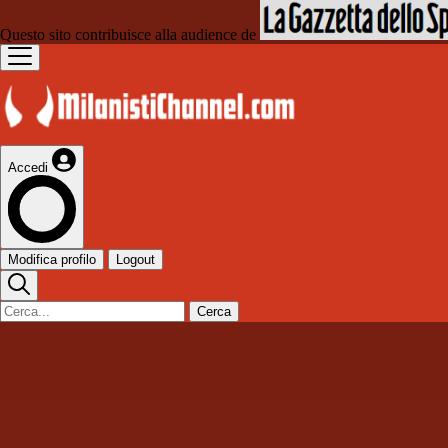
Questo sito contribuisce alla audience de
Accedi
Modifica profilo
Logout
Cerca