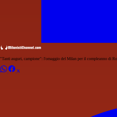
"Tanti auguri, campione": l'omaggio del Milan per il compleanno di R