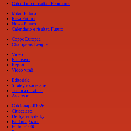
Calendario e risultati Femminile
Milan Futuro
Rosa Futuro
News Futuro
Calendario e risultati Futuro
Coppe Europee
Champions League
Video
Esclusivo
Report
Video virali
Editoriale
Strategie societarie
Tecnica e Tattica
Avversari
Calcionapoli1926
Cittaceleste
Derbyderbyderby
Fantamagazine
FCInter1908