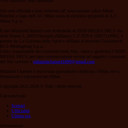
Vice Direttore: Max Bambara.
Sito non ufficiale e non connesso all' associazione calcio Milan.
Marchio e logo dell' AC Milan sono di esclusiva proprietà di A.C.
Milan S.p.A.
Il sito MilanistiChannel.com di titolarità di DDD MEDIA SRLS via
delle Risaie 3, 20079 Basiglio (Milano), C.F./P.IVA 10837110963, è
partner de La Gazzetta dello Sport e affiliato al network Gazzanet di
RCS Mediagroup S.p.a..
Unico responsabile dei contenuti (testi, foto, video e grafiche) è DDD
MEDIA SRLS; per ogni comunicazione avente ad oggetto i contenuti
del Sito scrivere a
milanistichannel1899@gmail.com
Milanisti Channel è una testata giornalistica dedicata a Milan news,
formazioni e calciomercato Milan
Copyright 2021-2026 © Tutti i diritti riservati.
Calciomercato
Scenari
Ufficialità
Ultima ora
Informazioni