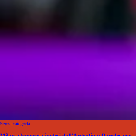
Senza categoria
Milan, clamorosa ipotesi dall'Argentina: Paredes per