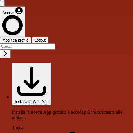
Accedi
Modifica profilo
Logout
Installa la Web App
Installa la nostra App gratuita e accedi più velocemente alle
notizie
Tocca