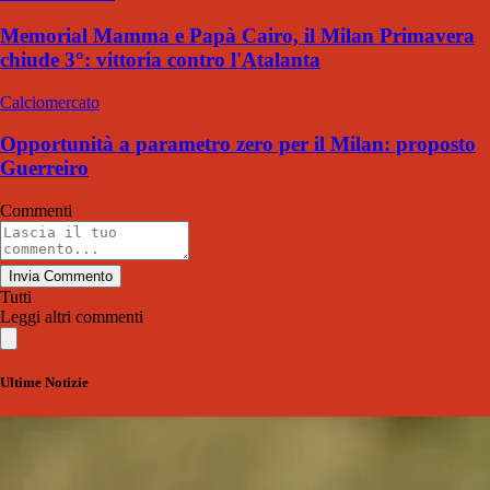
Memorial Mamma e Papà Cairo, il Milan Primavera
chiude 3°: vittoria contro l'Atalanta
Calciomercato
Opportunità a parametro zero per il Milan: proposto
Guerreiro
Commenti
Invia Commento
Tutti
Leggi altri commenti
Ultime Notizie