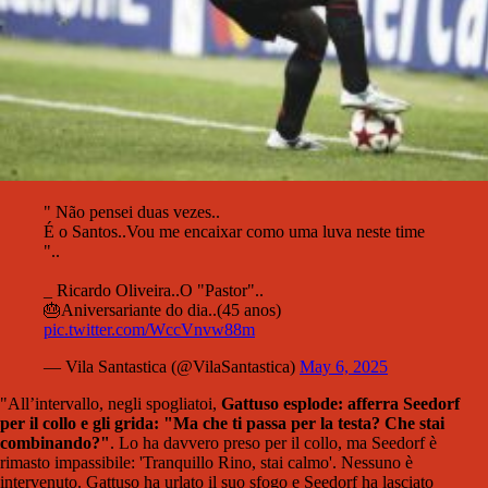
" Não pensei duas vezes..
É o Santos..Vou me encaixar como uma luva neste time
"..
_ Ricardo Oliveira..O "Pastor"..
🎂Aniversariante do dia..(45 anos)
pic.twitter.com/WccVnvw88m
— Vila Santastica (@VilaSantastica)
May 6, 2025
"All’intervallo, negli spogliatoi,
Gattuso esplode: afferra Seedorf
per il collo e gli grida: "Ma che ti passa per la testa? Che stai
combinando?"
. Lo ha davvero preso per il collo, ma Seedorf è
rimasto impassibile: 'Tranquillo Rino, stai calmo'. Nessuno è
intervenuto. Gattuso ha urlato il suo sfogo e Seedorf ha lasciato