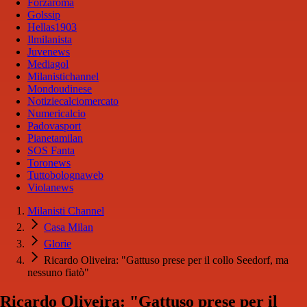
Forzaroma
Golssip
Hellas1903
Ilmilanista
Juvenews
Mediagol
Milanistichannel
Mondoudinese
Notiziecalciomercato
Numericalcio
Padovasport
Pianetamilan
SOS Fanta
Toronews
Tuttobolognaweb
Violanews
Milanisti Channel
Casa Milan
Glorie
Ricardo Oliveira: "Gattuso prese per il collo Seedorf, ma
nessuno fiatò"
Ricardo Oliveira: "Gattuso prese per il