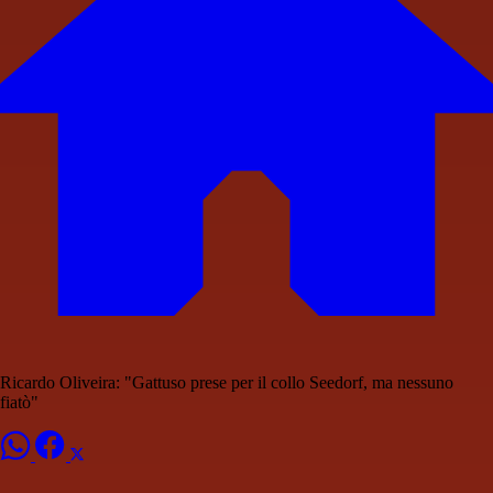
Ricardo Oliveira: "Gattuso prese per il collo Seedorf, ma nessuno
fiatò"