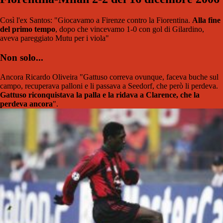
Così l'ex Santos: "Giocavamo a Firenze contro la Fiorentina.
Alla fine
del primo tempo
, dopo che vincevamo 1-0 con gol di Gilardino,
aveva pareggiato Mutu per i viola"
Non solo...
Ancora Ricardo Oliveira "Gattuso correva ovunque, faceva buche sul
campo, recuperava palloni e li passava a Seedorf, che però li perdeva.
Gattuso riconquistava la palla e la ridava a Clarence, che la
perdeva ancora
".