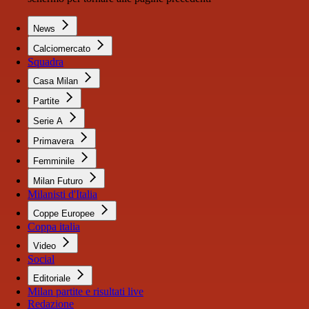
News
Calciomercato
Squadra
Casa Milan
Partite
Serie A
Primavera
Femminile
Milan Futuro
Milanisti d'Italia
Coppe Europee
Coppa italia
Video
Social
Editoriale
Milan partite e risultati live
Redazione