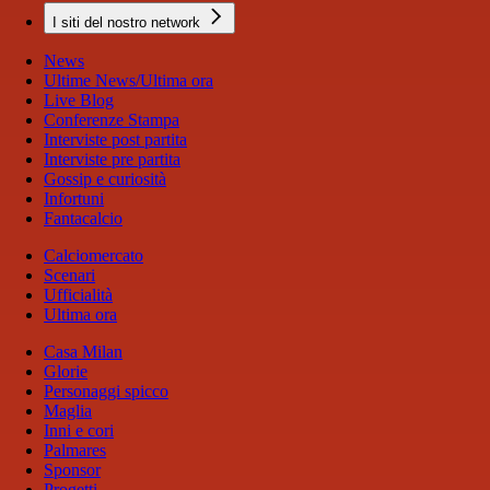
I siti del nostro network
News
Ultime News/Ultima ora
Live Blog
Conferenze Stampa
Interviste post partita
Interviste pre partita
Gossip e curiosità
Infortuni
Fantacalcio
Calciomercato
Scenari
Ufficialità
Ultima ora
Casa Milan
Glorie
Personaggi spicco
Maglia
Inni e cori
Palmares
Sponsor
Progetti