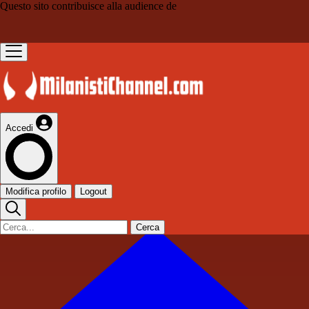
Questo sito contribuisce alla audience de
Accedi
Modifica profilo
Logout
Cerca