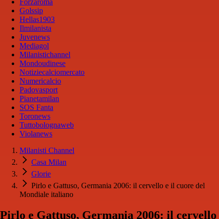
Forzaroma
Golssip
Hellas1903
Ilmilanista
Juvenews
Mediagol
Milanistichannel
Mondoudinese
Notiziecalciomercato
Numericalcio
Padovasport
Pianetamilan
SOS Fanta
Toronews
Tuttobolognaweb
Violanews
Milanisti Channel
Casa Milan
Glorie
Pirlo e Gattuso, Germania 2006: il cervello e il cuore del
Mondiale italiano
Pirlo e Gattuso, Germania 2006: il cervello