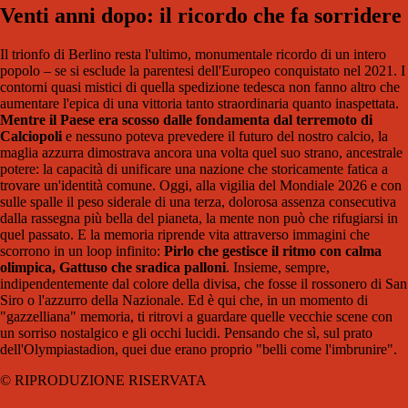
Venti anni dopo: il ricordo che fa sorridere
Il trionfo di Berlino resta l'ultimo, monumentale ricordo di un intero
popolo – se si esclude la parentesi dell'Europeo conquistato nel 2021. I
contorni quasi mistici di quella spedizione tedesca non fanno altro che
aumentare l'epica di una vittoria tanto straordinaria quanto inaspettata.
Mentre il Paese era scosso dalle fondamenta dal terremoto di
Calciopoli
e nessuno poteva prevedere il futuro del nostro calcio, la
maglia azzurra dimostrava ancora una volta quel suo strano, ancestrale
potere: la capacità di unificare una nazione che storicamente fatica a
trovare un'identità comune. Oggi, alla vigilia del Mondiale 2026 e con
sulle spalle il peso siderale di una terza, dolorosa assenza consecutiva
dalla rassegna più bella del pianeta, la mente non può che rifugiarsi in
quel passato. E la memoria riprende vita attraverso immagini che
scorrono in un loop infinito:
Pirlo che gestisce il ritmo con calma
olimpica, Gattuso che sradica palloni
. Insieme, sempre,
indipendentemente dal colore della divisa, che fosse il rossonero di San
Siro o l'azzurro della Nazionale. Ed è qui che, in un momento di
"gazzelliana" memoria, ti ritrovi a guardare quelle vecchie scene con
un sorriso nostalgico e gli occhi lucidi. Pensando che sì, sul prato
dell'Olympiastadion, quei due erano proprio "belli come l'imbrunire".
© RIPRODUZIONE RISERVATA