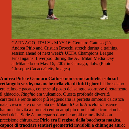
CARNAGO, ITALY - MAY 16: Gennaro Gattuso (L),
Andrea Pirlo and Cristian Brocchi stretch during a training
session ahead of next week's UEFA Champions League
Final against Liverpool during the AC Milan Media Day
at Milanello on May 16, 2007 in Carnago, Italy. (Photo
Giuseppe Cacace/Getty Images)
Andrea Pirlo e Gennaro Gattuso non erano antitetici solo sul
rettangolo verde, ma anche nella vita di tutti i giorni
. Il bresciano
era calmo e pacato, come se al posto del sangue scorresse direttamente
il ghiaccio.
Ringhio
era vulcanico.
Questa profonda diversità
caratteriale rende ancor più leggendaria la perfetta simbiosi calcistica
nata, cresciuta e consacrata nel Milan di Carlo Ancelotti
.
Insieme
hanno dato vita a uno dei centrocampi più dominanti e iconici nella
storia della Serie A, un reparto dove i compiti erano divisi con
precisione chirurgica:
Pirlo era il regista dalla bacchetta magica
,
capace di tracciare sentieri geometrici invisibili a chiunque altro;