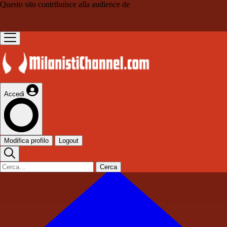
Questo sito contribuisce alla audience de
Accedi
Modifica profilo
Logout
Cerca