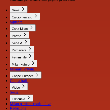
News
Calciomercato
Squadra
Casa Milan
Partite
Serie A
Primavera
Femminile
Milan Futuro
Milanisti d'Italia
Coppe Europee
Coppa italia
Video
Social
Editoriale
Milan partite e risultati live
Redazione