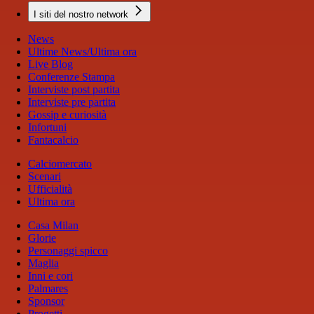
I siti del nostro network
News
Ultime News/Ultima ora
Live Blog
Conferenze Stampa
Interviste post partita
Interviste pre partita
Gossip e curiosità
Infortuni
Fantacalcio
Calciomercato
Scenari
Ufficialità
Ultima ora
Casa Milan
Glorie
Personaggi spicco
Maglia
Inni e cori
Palmares
Sponsor
Progetti