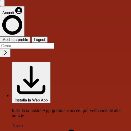
Accedi
Modifica profilo
Logout
Installa la Web App
Installa la nostra App gratuita e accedi più velocemente alle
notizie
Tocca