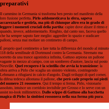
preparativi
Il cammino in Germania si trasforma ben presto nel manifesto della
loro fusione perfetta.
Pirlo addomesticava la sfera, sapeva
accarezzarla e gestirla, ma più di chiunque altro era in grado di
leggere i momenti cruciali della partita
: capire dove alzare il ritmo e
quando, invece, addormentarlo. Ringhio, dal canto suo, faceva quello
che ha sempre saputo fare meglio: aggredire lo spazio e sradicare
palloni, senza mai mollare un centimetro di campo.
È proprio quel centimetro a fare tutta la differenza del mondo al minuto
118 della semifinale di Dortmund contro la Germania. Stremato ma
sorretto da una trance agonistica infinita, Gattuso arpiona un pallone
vagante in mezzo al campo, con un sombrero d'autore, lascia sul posto
Neuville.
Quel recupero è la scintilla che avvia la transizione
: la
sfera arriva a Pirlo che scaglia un sinistro violento, costringendo
Lehmann a rifugiarsi in calcio d'angolo. Dagli sviluppi di quel corner,
la difesa tedesca allontana il pallone,
che però cade proprio sui piedi
del numero 21 rossonero
. Qui il tempo si ferma. Pirlo, visionario
assoluto, intuisce un corridoio invisibile per Grosso e lo serve con un
assist no-look millimetrico.
Dallo scippo di Gattuso alla bacchetta
magica di Pirlo: la simbiosi rossonera nella sua forma più pura
.