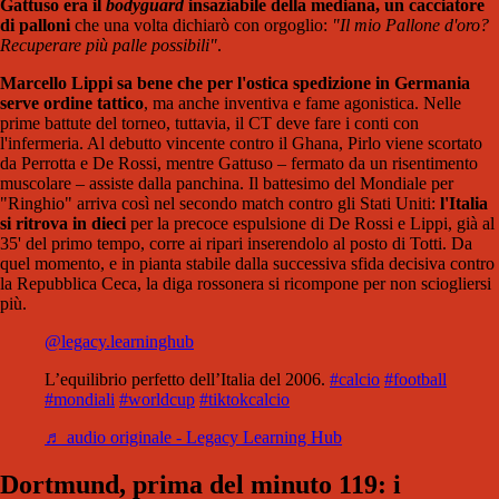
Gattuso era il
bodyguard
insaziabile della mediana
, un cacciatore
di palloni
che una volta dichiarò con orgoglio:
"Il mio Pallone d'oro?
Recuperare più palle possibili"
.
Marcello Lippi sa bene che per l'ostica spedizione in Germania
serve ordine tattico
, ma anche inventiva e fame agonistica
. Nelle
prime battute del torneo, tuttavia, il CT deve fare i conti con
l'infermeria. Al debutto vincente contro il Ghana, Pirlo viene scortato
da Perrotta e De Rossi, mentre Gattuso – fermato da un risentimento
muscolare – assiste dalla panchina. Il battesimo del Mondiale per
"Ringhio" arriva così nel secondo match contro gli Stati Uniti:
l'Italia
si ritrova in dieci
per la precoce espulsione di De Rossi e Lippi, già al
35' del primo tempo, corre ai ripari inserendolo al posto di Totti.
Da
quel momento, e in pianta stabile dalla successiva sfida decisiva contro
la Repubblica Ceca, la diga rossonera si ricompone per non sciogliersi
più
.
@legacy.learninghub
L’equilibrio perfetto dell’Italia del 2006.
#calcio
#football
#mondiali
#worldcup
#tiktokcalcio
♬ audio originale - Legacy Learning Hub
Dortmund, prima del minuto 119: i