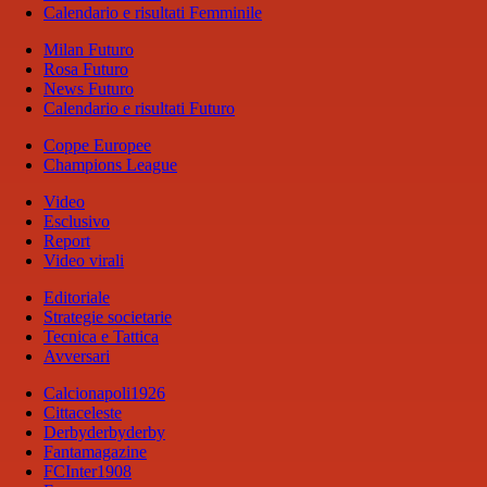
Calendario e risultati Femminile
Milan Futuro
Rosa Futuro
News Futuro
Calendario e risultati Futuro
Coppe Europee
Champions League
Video
Esclusivo
Report
Video virali
Editoriale
Strategie societarie
Tecnica e Tattica
Avversari
Calcionapoli1926
Cittaceleste
Derbyderbyderby
Fantamagazine
FCInter1908