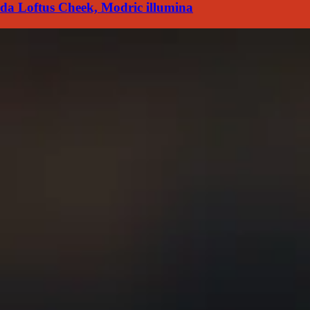
da Loftus Cheek, Modric illumina