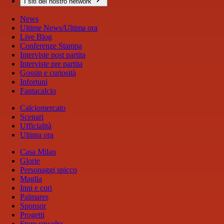
I siti del nostro network
News
Ultime News/Ultima ora
Live Blog
Conferenze Stampa
Interviste post partita
Interviste pre partita
Gossip e curiosità
Infortuni
Fantacalcio
Calciomercato
Scenari
Ufficialità
Ultima ora
Casa Milan
Glorie
Personaggi spicco
Maglia
Inni e cori
Palmares
Sponsor
Progetti
Store squadra