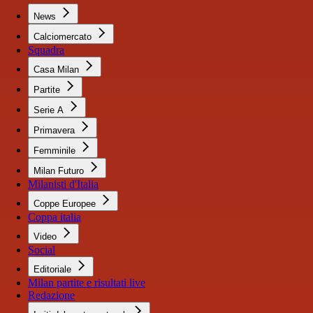
News
Calciomercato
Squadra
Casa Milan
Partite
Serie A
Primavera
Femminile
Milan Futuro
Milanisti d'Italia
Coppe Europee
Coppa italia
Video
Social
Editoriale
Milan partite e risultati live
Redazione