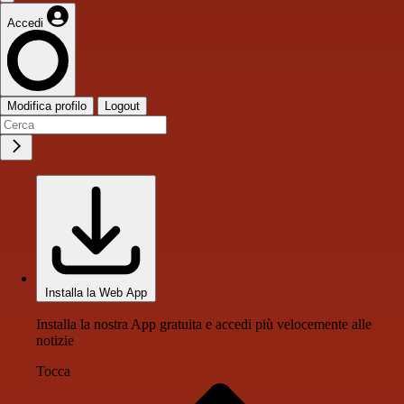
Accedi
Modifica profilo
Logout
Installa la Web App
Installa la nostra App gratuita e accedi più velocemente alle
notizie
Tocca