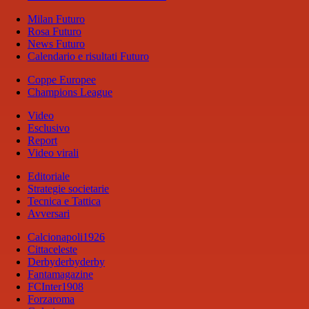
Milan Futuro
Rosa Futuro
News Futuro
Calendario e risultati Futuro
Coppe Europee
Champions League
Video
Esclusivo
Report
Video virali
Editoriale
Strategie societarie
Tecnica e Tattica
Avversari
Calcionapoli1926
Cittaceleste
Derbyderbyderby
Fantamagazine
FCInter1908
Forzaroma