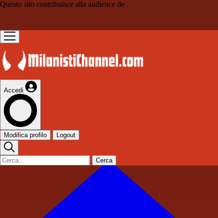
Questo sito contribuisce alla audience de
Accedi
Modifica profilo
Logout
Cerca