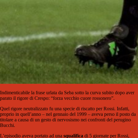
Indimenticabile la frase urlata da Seba sotto la curva subito dopo aver
parato il rigore di Crespo: “forza vecchio cuore rossonero”.
Quel rigore neutralizzato fu una specie di riscatto per Rossi. Infatti,
proprio in quell’anno – nel gennaio del 1999 – aveva perso il posto da
titolare a causa di un gesto di nervosismo nei confronti del perugino
Bucchi.
L’episodio aveva portato ad una
squalifica
di 5 giornate per Rossi,