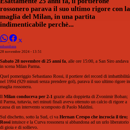
Esattamente 25 anni fa, il portierone
rossonero parava il suo ultimo rigore con la
maglia del Milan, in una partita
indimenticabile perchè...
mbambara
28 novembre 2024 - 13:51
Sabato 28 novembre di 25 anni fa
, alle ore 15:00, a San Siro andava
in scena Milan Parma.
Quel pomeriggio Sebastiano Rossi, il portiere del record di imbattibilità
nel 1994 (929 minuti senza prendere gol), parava il suo ultimo rigore in
maglia rossonera.
Il
Milan conduceva per 2-1
grazie alla doppietta di Zvonimir Boban;
il Parma, tuttavia, nei minuti finali aveva ottenuto un calcio di rigore a
causa di un intervento scomposto di Paolo Maldini.
Sul dischetto, sotto la Sud, ci va
Hernan Crespo che incrocia il tiro;
Rossi
intuisce e la Curva rossonera si abbandona ad un urlo liberatorio
di gioia e di sollievo.