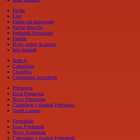
Partite
Live
Partite più importanti
Partite Storiche
Probabili formazioni
Pagelle
Dove vedere la partita
Info biglietti
Serie A
Calendario
Classifica
Campionati precedenti
Primavera
Rosa Primavera
News Primavera
Calendario e risultati Primavera
Youth League
Femminile
Rosa Femminile
News Femminile
Calendario e risultati Femminile