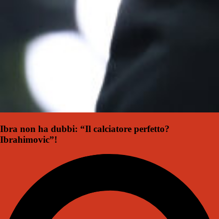
Ibra non ha dubbi: “Il calciatore perfetto?
Ibrahimovic”!