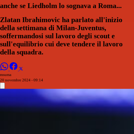
anche se Liedholm lo sognava a Roma...
Zlatan Ibrahimovic ha parlato all'inizio
della settimana di Milan-Juventus,
soffermandosi sul lavoro degli scout e
sull'equilibrio cui deve tendere il lavoro
della squadra.
msuma
20 novembre 2024 - 09:14