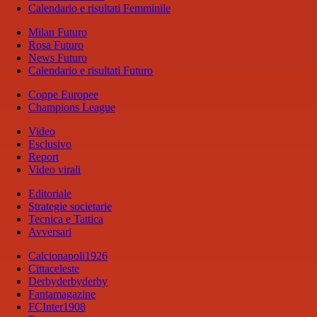
Calendario e risultati Femminile
Milan Futuro
Rosa Futuro
News Futuro
Calendario e risultati Futuro
Coppe Europee
Champions League
Video
Esclusivo
Report
Video virali
Editoriale
Strategie societarie
Tecnica e Tattica
Avversari
Calcionapoli1926
Cittaceleste
Derbyderbyderby
Fantamagazine
FCInter1908