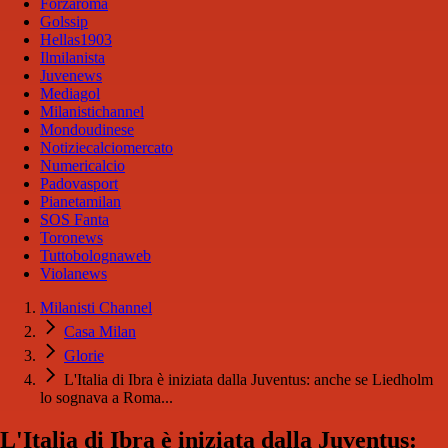
Forzaroma
Golssip
Hellas1903
Ilmilanista
Juvenews
Mediagol
Milanistichannel
Mondoudinese
Notiziecalciomercato
Numericalcio
Padovasport
Pianetamilan
SOS Fanta
Toronews
Tuttobolognaweb
Violanews
Milanisti Channel
Casa Milan
Glorie
L'Italia di Ibra è iniziata dalla Juventus: anche se Liedholm
lo sognava a Roma...
L'Italia di Ibra è iniziata dalla Juventus: