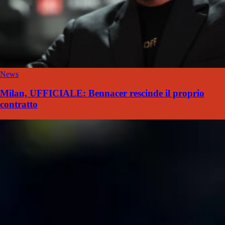
News
Milan, UFFICIALE: Bennacer rescinde il proprio
contratto