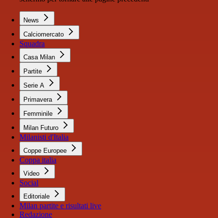
News
Calciomercato
Squadra
Casa Milan
Partite
Serie A
Primavera
Femminile
Milan Futuro
Milanisti d'Italia
Coppe Europee
Coppa italia
Video
Social
Editoriale
Milan partite e risultati live
Redazione