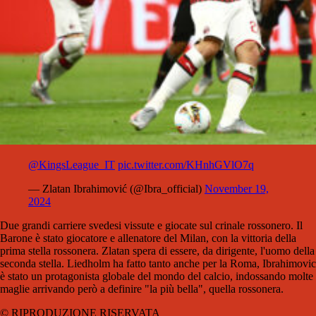
@KingsLeague_IT
pic.twitter.com/KHnhGVlO7q
— Zlatan Ibrahimović (@Ibra_official)
November 19,
2024
Due grandi carriere svedesi vissute e giocate sul crinale rossonero. Il
Barone è stato giocatore e allenatore del Milan, con la vittoria della
prima stella rossonera. Zlatan spera di essere, da dirigente, l'uomo della
seconda stella. Liedholm ha fatto tanto anche per la Roma, Ibrahimovic
è stato un protagonista globale del mondo del calcio, indossando molte
maglie arrivando però a definire "la più bella", quella rossonera.
© RIPRODUZIONE RISERVATA