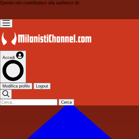
Questo sito contribuisce alla audience de
Accedi
Modifica profilo
Logout
Cerca