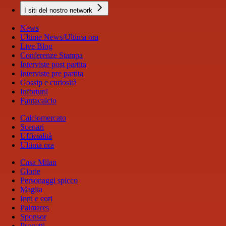
I siti del nostro network
News
Ultime News/Ultima ora
Live Blog
Conferenze Stampa
Interviste post partita
Interviste pre partita
Gossip e curiosità
Infortuni
Fantacalcio
Calciomercato
Scenari
Ufficialità
Ultima ora
Casa Milan
Glorie
Personaggi spicco
Maglia
Inni e cori
Palmares
Sponsor
Progetti