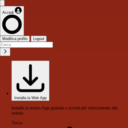
Accedi
Modifica profilo
Logout
Installa la Web App
Installa la nostra App gratuita e accedi più velocemente alle
notizie
Tocca