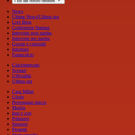
I siti del nostro network
News
Ultime News/Ultima ora
Live Blog
Conferenze Stampa
Interviste post partita
Interviste pre partita
Gossip e curiosità
Infortuni
Fantacalcio
Calciomercato
Scenari
Ufficialità
Ultima ora
Casa Milan
Glorie
Personaggi spicco
Maglia
Inni e cori
Palmares
Sponsor
Progetti
Store squadra