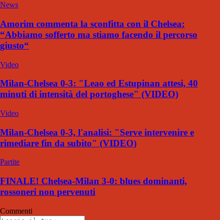
News
Amorim commenta la sconfitta con il Chelsea:
“Abbiamo sofferto ma stiamo facendo il percorso
giusto“
Video
Milan-Chelsea 0-3: "Leao ed Estupinan attesi, 40
minuti di intensità del portoghese" (VIDEO)
Video
Milan-Chelsea 0-3, l'analisi: "Serve intervenire e
rimediare fin da subito" (VIDEO)
Partite
FINALE! Chelsea-Milan 3-0: blues dominanti,
rossoneri non pervenuti
Commenti