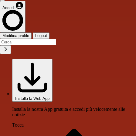
Accedi
Modifica profilo
Logout
Installa la Web App
Installa la nostra App gratuita e accedi più velocemente alle
notizie
Tocca