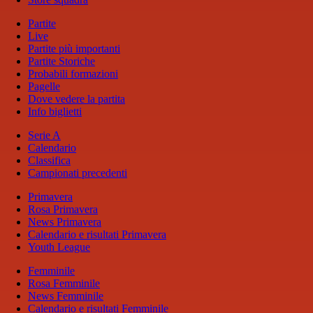
Partite
Live
Partite più importanti
Partite Storiche
Probabili formazioni
Pagelle
Dove vedere la partita
Info biglietti
Serie A
Calendario
Classifica
Campionati precedenti
Primavera
Rosa Primavera
News Primavera
Calendario e risultati Primavera
Youth League
Femminile
Rosa Femminile
News Femminile
Calendario e risultati Femminile