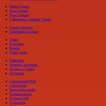
Milan Futuro
Rosa Futuro
News Futuro
Calendario e risultati Futuro
Coppe Europee
Champions League
Video
Esclusivo
Report
Video virali
Editoriale
Strategie societarie
Tecnica e Tattica
Avversari
Calcionapoli1926
Cittaceleste
Derbyderbyderby
Fantamagazine
FCInter1908
Forzaroma