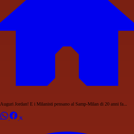
Auguri Jordan! E i Milanisti pensano al Samp-Milan di 20 anni fa...