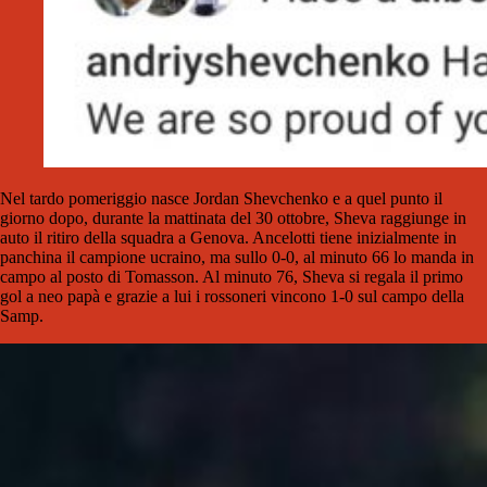
Nel tardo pomeriggio nasce Jordan Shevchenko e a quel punto il
giorno dopo, durante la mattinata del 30 ottobre, Sheva raggiunge in
auto il ritiro della squadra a Genova. Ancelotti tiene inizialmente in
panchina il campione ucraino, ma sullo 0-0, al minuto 66 lo manda in
campo al posto di Tomasson. Al minuto 76, Sheva si regala il primo
gol a neo papà e grazie a lui i rossoneri vincono 1-0 sul campo della
Samp.