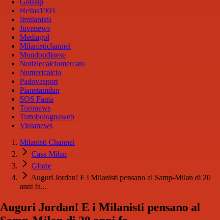
Golssip
Hellas1903
Ilmilanista
Juvenews
Mediagol
Milanistichannel
Mondoudinese
Notiziecalciomercato
Numericalcio
Padovasport
Pianetamilan
SOS Fanta
Toronews
Tuttobolognaweb
Violanews
Milanisti Channel
Casa Milan
Glorie
Auguri Jordan! E i Milanisti pensano al Samp-Milan di 20
anni fa...
Auguri Jordan! E i Milanisti pensano al