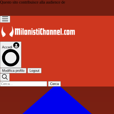
Questo sito contribuisce alla audience de
Accedi
Modifica profilo
Logout
Cerca