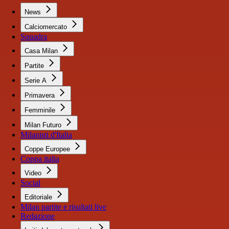
News
Calciomercato
Squadra
Casa Milan
Partite
Serie A
Primavera
Femminile
Milan Futuro
Milanisti d'Italia
Coppe Europee
Coppa italia
Video
Social
Editoriale
Milan partite e risultati live
Redazione