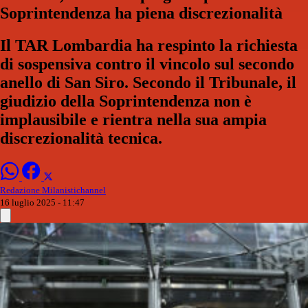
Soprintendenza ha piena discrezionalità
Il TAR Lombardia ha respinto la richiesta
di sospensiva contro il vincolo sul secondo
anello di San Siro. Secondo il Tribunale, il
giudizio della Soprintendenza non è
implausibile e rientra nella sua ampia
discrezionalità tecnica.
Redazione Milanistichannel
16 luglio 2025 - 11:47