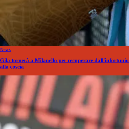
News
Gila tornerà a Milanello per recuperare dall'infortunio
alla coscia