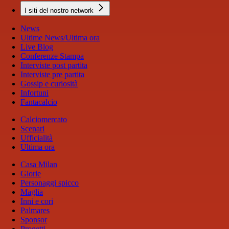
I siti del nostro network
News
Ultime News/Ultima ora
Live Blog
Conferenze Stampa
Interviste post partita
Interviste pre partita
Gossip e curiosità
Infortuni
Fantacalcio
Calciomercato
Scenari
Ufficialità
Ultima ora
Casa Milan
Glorie
Personaggi spicco
Maglia
Inni e cori
Palmares
Sponsor
Progetti