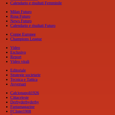
Calendario e risultati Femminile
Milan Futuro
Rosa Futuro
News Futuro
Calendario e risultati Futuro
Coppe Europee
Champions League
Video
Esclusivo
Report
Video virali
Editoriale
Strategie societarie
Tecnica e Tattica
Avversari
Calcionapoli1926
Cittaceleste
Derbyderbyderby
Fantamagazine
FCInter1908