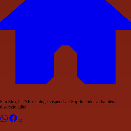
San Siro, il TAR respinge sospensiva: Soprintendenza ha piena
discrezionalità