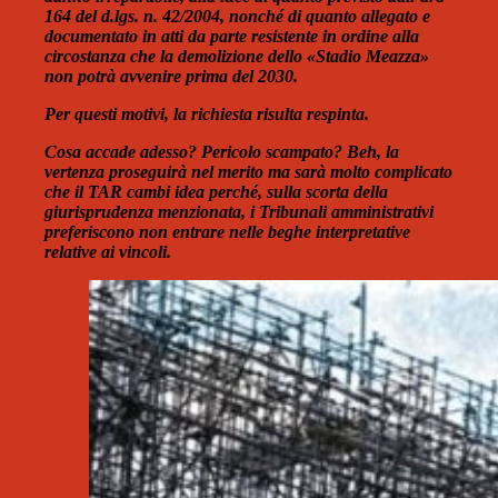
164 del d.lgs. n. 42/2004, nonché di quanto allegato e
documentato in atti da parte resistente in ordine alla
circostanza che la demolizione dello «Stadio Meazza»
non potrà avvenire prima del 2030.
Per questi motivi, la richiesta risulta respinta.
Cosa accade adesso? Pericolo scampato? Beh, la
vertenza proseguirà nel merito ma sarà molto complicato
che il TAR cambi idea perché, sulla scorta della
giurisprudenza menzionata, i Tribunali amministrativi
preferiscono non entrare nelle beghe interpretative
relative ai vincoli.