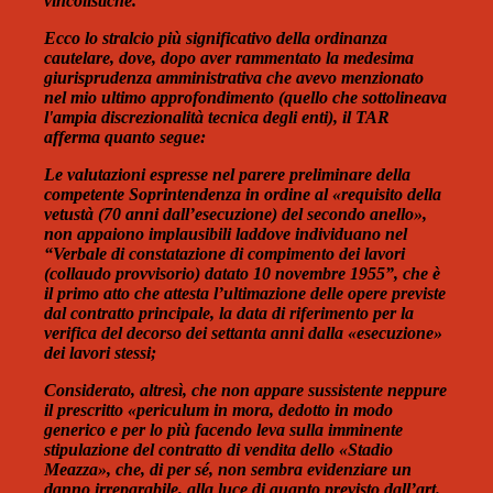
vincolistiche.
Ecco lo stralcio più significativo della ordinanza
cautelare, dove, dopo aver rammentato la medesima
giurisprudenza amministrativa che avevo menzionato
nel mio ultimo approfondimento (quello che sottolineava
l'ampia discrezionalità tecnica degli enti), il TAR
afferma quanto segue:
Le valutazioni espresse nel parere preliminare della
competente Soprintendenza in ordine al «requisito della
vetustà (70 anni dall’esecuzione) del secondo anello»,
non appaiono implausibili laddove individuano nel
“Verbale di constatazione di compimento dei lavori
(collaudo provvisorio) datato 10 novembre 1955”, che è
il primo atto che attesta l’ultimazione delle opere previste
dal contratto principale, la data di riferimento per la
verifica del decorso dei settanta anni dalla «esecuzione»
dei lavori stessi;
Considerato, altresì, che non appare sussistente neppure
il prescritto «periculum in mora, dedotto in modo
generico e per lo più facendo leva sulla imminente
stipulazione del contratto di vendita dello «Stadio
Meazza», che, di per sé, non sembra evidenziare un
danno irreparabile, alla luce di quanto previsto dall’art.