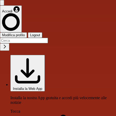
Accedi
Modifica profilo
Logout
Installa la Web App
Installa la nostra App gratuita e accedi più velocemente alle
notizie
Tocca