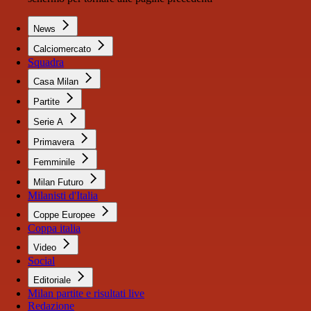
News
Calciomercato
Squadra
Casa Milan
Partite
Serie A
Primavera
Femminile
Milan Futuro
Milanisti d'Italia
Coppe Europee
Coppa italia
Video
Social
Editoriale
Milan partite e risultati live
Redazione