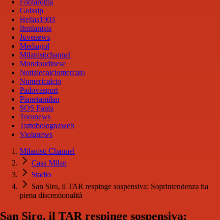
Forzaroma
Golssip
Hellas1903
Ilmilanista
Juvenews
Mediagol
Milanistichannel
Mondoudinese
Notiziecalciomercato
Numericalcio
Padovasport
Pianetamilan
SOS Fanta
Toronews
Tuttobolognaweb
Violanews
Milanisti Channel
Casa Milan
Stadio
San Siro, il TAR respinge sospensiva: Soprintendenza ha
piena discrezionalità
San Siro, il TAR respinge sospensiva: