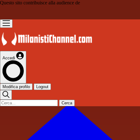
Questo sito contribuisce alla audience de
Accedi
Modifica profilo
Logout
Cerca