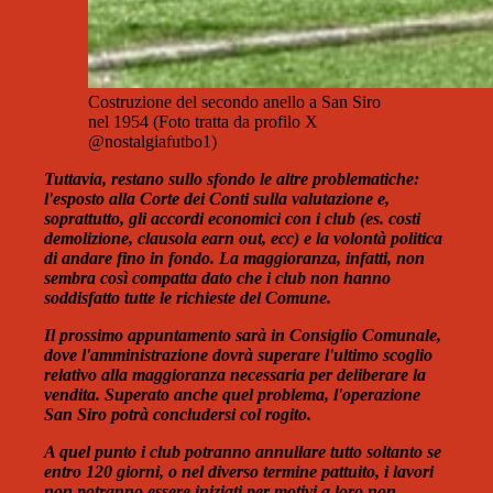
Costruzione del secondo anello a San Siro
nel 1954 (Foto tratta da profilo X
@nostalgiafutbo1)
Tuttavia, restano sullo sfondo le altre problematiche:
l'esposto alla Corte dei Conti sulla valutazione e,
soprattutto, gli accordi economici con i club (es. costi
demolizione, clausola earn out, ecc) e la volontà politica
di andare fino in fondo. La maggioranza, infatti, non
sembra così compatta dato che i club non hanno
soddisfatto tutte le richieste del Comune.
Il prossimo appuntamento sarà in Consiglio Comunale,
dove l'amministrazione dovrà superare l'ultimo scoglio
relativo alla maggioranza necessaria per deliberare la
vendita. Superato anche quel problema, l'operazione
San Siro potrà concludersi col rogito.
A quel punto i club potranno annullare tutto soltanto se
entro 120 giorni, o nel diverso termine pattuito, i lavori
non potranno essere iniziati per motivi a loro non