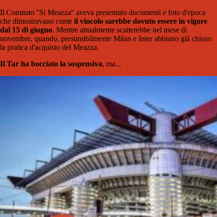
Il Comitato ''Si Meazza'' aveva presentato documenti e foto d'epoca
che dimostravano come
il vincolo sarebbe dovuto essere in vigore
dal 15 di giugno
. Mentre attualmente scatterebbe nel mese di
novembre, quando, presumibilmente Milan e Inter abbiano già chiuso
la pratica d'acquisto del Meazza.
Il Tar ha bocciato la sospensiva
, ma...