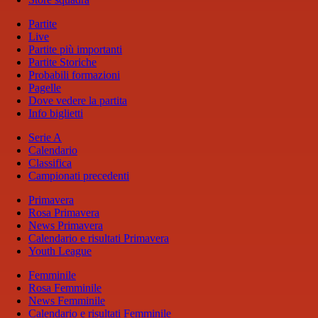
Partite
Live
Partite più importanti
Partite Storiche
Probabili formazioni
Pagelle
Dove vedere la partita
Info biglietti
Serie A
Calendario
Classifica
Campionati precedenti
Primavera
Rosa Primavera
News Primavera
Calendario e risultati Primavera
Youth League
Femminile
Rosa Femminile
News Femminile
Calendario e risultati Femminile