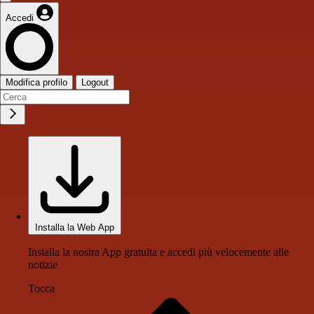
Accedi
Modifica profilo
Logout
Installa la Web App
Installa la nostra App gratuita e accedi più velocemente alle
notizie
Tocca