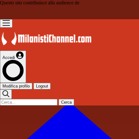
Questo sito contribuisce alla audience de
Accedi
Modifica profilo
Logout
Cerca