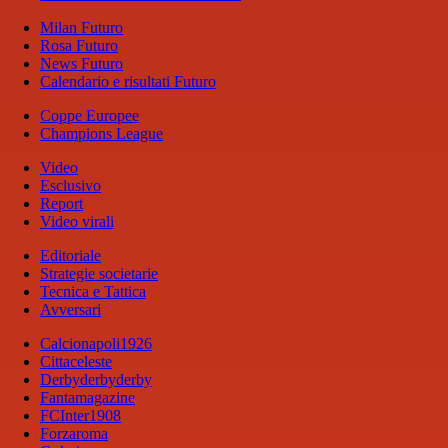
Milan Futuro
Rosa Futuro
News Futuro
Calendario e risultati Futuro
Coppe Europee
Champions League
Video
Esclusivo
Report
Video virali
Editoriale
Strategie societarie
Tecnica e Tattica
Avversari
Calcionapoli1926
Cittaceleste
Derbyderbyderby
Fantamagazine
FCInter1908
Forzaroma