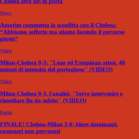
Chelsea zero tiri in porta
News
Amorim commenta la sconfitta con il Chelsea:
“Abbiamo sofferto ma stiamo facendo il percorso
giusto“
Video
Milan-Chelsea 0-3: "Leao ed Estupinan attesi, 40
minuti di intensità del portoghese" (VIDEO)
Video
Milan-Chelsea 0-3, l'analisi: "Serve intervenire e
rimediare fin da subito" (VIDEO)
Partite
FINALE! Chelsea-Milan 3-0: blues dominanti,
rossoneri non pervenuti