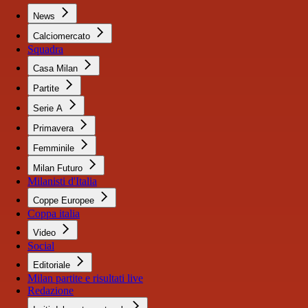
News
Calciomercato
Squadra
Casa Milan
Partite
Serie A
Primavera
Femminile
Milan Futuro
Milanisti d'Italia
Coppe Europee
Coppa italia
Video
Social
Editoriale
Milan partite e risultati live
Redazione