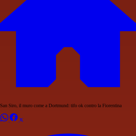
San Siro, il muro come a Dortmund: tifo ok contro la Fiorentina