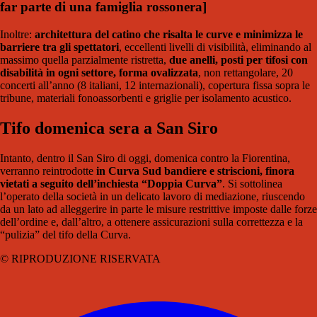
far parte di una famiglia rossonera
]
Inoltre:
architettura del catino che risalta le curve e minimizza le
barriere tra gli spettatori
, eccellenti livelli di visibilità, eliminando al
massimo quella parzialmente ristretta,
due anelli, posti per tifosi con
disabilità in ogni settore, forma ovalizzata
, non rettangolare, 20
concerti all’anno (8 italiani, 12 internazionali), copertura fissa sopra le
tribune, materiali fonoassorbenti e griglie per isolamento acustico.
Tifo domenica sera a San Siro
Intanto, dentro il San Siro di oggi, domenica contro la Fiorentina,
verranno reintrodotte
in Curva Sud bandiere e striscioni, finora
vietati a seguito dell’inchiesta “Doppia Curva”
. Si sottolinea
l’operato della società in un delicato lavoro di mediazione, riuscendo
da un lato ad alleggerire in parte le misure restrittive imposte dalle forze
dell’ordine e, dall’altro, a ottenere assicurazioni sulla correttezza e la
“pulizia” del tifo della Curva.
© RIPRODUZIONE RISERVATA