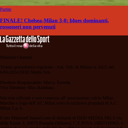
Partite
FINALE! Chelsea-Milan 3-0: blues dominanti,
rossoneri non pervenuti
Milanisti Channel
Testata giornalistica registrata - Aut. Trib. di Milano n. 6415 del
6/06/2024 DDD Media Srls
Direttore Responsabile: Marco Torretta
Vice Direttore: Max Bambara.
Sito non ufficiale e non connesso all' associazione calcio Milan.
Marchio e logo dell' AC Milan sono di esclusiva proprietà di A.C.
Milan S.p.A.
Il sito MilanistiChannel.com di titolarità di DDD MEDIA SRLS via
delle Risaie 3, 20079 Basiglio (Milano), C.F./P.IVA 10837110963, è