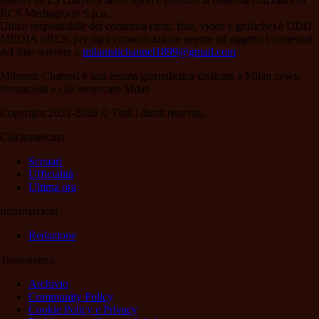
partner de La Gazzetta dello Sport e affiliato al network Gazzanet di
RCS Mediagroup S.p.a..
Unico responsabile dei contenuti (testi, foto, video e grafiche) è DDD
MEDIA SRLS; per ogni comunicazione avente ad oggetto i contenuti
del Sito scrivere a
milanistichannel1899@gmail.com
Milanisti Channel è una testata giornalistica dedicata a Milan news,
formazioni e calciomercato Milan
Copyright 2021-2026 © Tutti i diritti riservati.
Calciomercato
Scenari
Ufficialità
Ultima ora
Informazioni
Redazione
Trasparenza
Archivio
Community Policy
Cookie Policy e Privacy