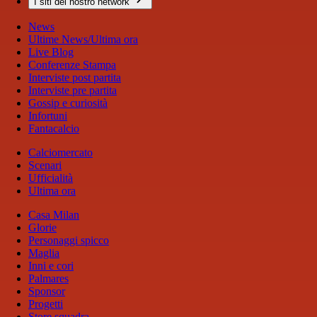
I siti del nostro network
News
Ultime News/Ultima ora
Live Blog
Conferenze Stampa
Interviste post partita
Interviste pre partita
Gossip e curiosità
Infortuni
Fantacalcio
Calciomercato
Scenari
Ufficialità
Ultima ora
Casa Milan
Glorie
Personaggi spicco
Maglia
Inni e cori
Palmares
Sponsor
Progetti
Store squadra