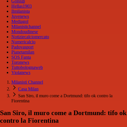
Golssip
Hellas1903
Ilmilanista
Juvenews
Mediagol
Milanistichannel
Mondoudinese
Notiziecalciomercato
Numericalcio
Padovasport
Pianetamilan
SOS Fanta
Toronews
Tuttobolognaweb
Violanews
Milanisti Channel
Casa Milan
San Siro, il muro come a Dortmund: tifo ok contro la
Fiorentina
San Siro, il muro come a Dortmund: tifo ok
contro la Fiorentina