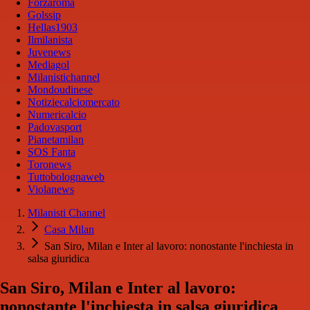
Forzaroma
Golssip
Hellas1903
Ilmilanista
Juvenews
Mediagol
Milanistichannel
Mondoudinese
Notiziecalciomercato
Numericalcio
Padovasport
Pianetamilan
SOS Fanta
Toronews
Tuttobolognaweb
Violanews
Milanisti Channel
Casa Milan
San Siro, Milan e Inter al lavoro: nonostante l'inchiesta in
salsa giuridica
San Siro, Milan e Inter al lavoro:
nonostante l'inchiesta in salsa giuridica