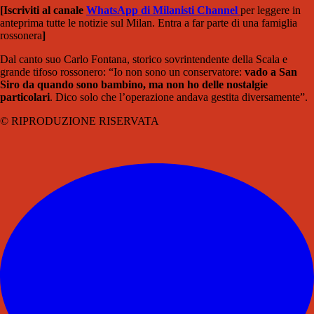
[Iscriviti al canale
WhatsApp di Milanisti Channel
per leggere in
anteprima tutte le notizie sul Milan. Entra a far parte di una famiglia
rossonera
]
Dal canto suo Carlo Fontana, storico sovrintendente della Scala e
grande tifoso rossonero: “Io non sono un conservatore:
vado a San
Siro da quando sono bambino, ma non ho delle nostalgie
particolari
. Dico solo che l’operazione andava gestita diversamente”.
© RIPRODUZIONE RISERVATA