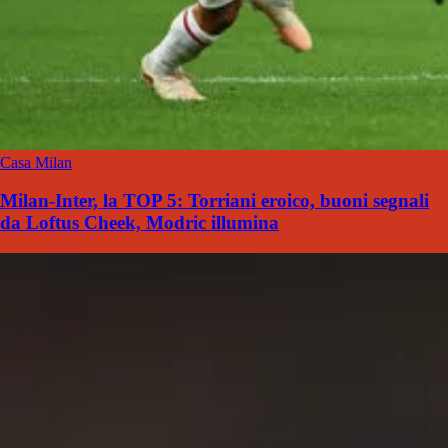
Casa Milan
Milan-Inter, la TOP 5: Torriani eroico, buoni segnali
da Loftus Cheek, Modric illumina