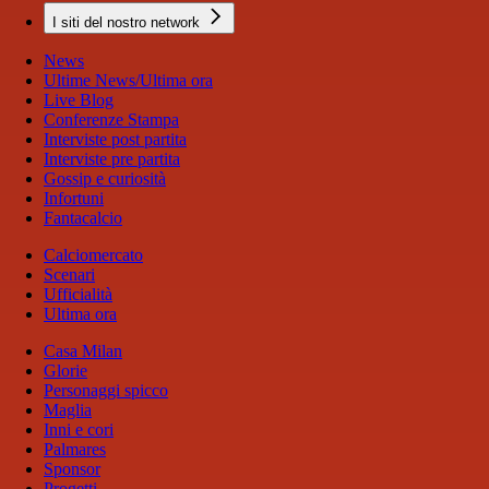
I siti del nostro network
News
Ultime News/Ultima ora
Live Blog
Conferenze Stampa
Interviste post partita
Interviste pre partita
Gossip e curiosità
Infortuni
Fantacalcio
Calciomercato
Scenari
Ufficialità
Ultima ora
Casa Milan
Glorie
Personaggi spicco
Maglia
Inni e cori
Palmares
Sponsor
Progetti