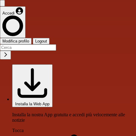
Accedi
Modifica profilo
Logout
Installa la Web App
Installa la nostra App gratuita e accedi più velocemente alle
notizie
Tocca