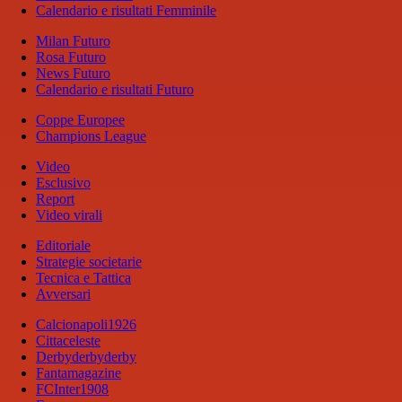
Calendario e risultati Femminile
Milan Futuro
Rosa Futuro
News Futuro
Calendario e risultati Futuro
Coppe Europee
Champions League
Video
Esclusivo
Report
Video virali
Editoriale
Strategie societarie
Tecnica e Tattica
Avversari
Calcionapoli1926
Cittaceleste
Derbyderbyderby
Fantamagazine
FCInter1908