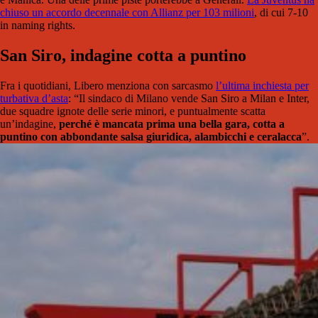
chiuso un accordo decennale con Allianz per 103 milioni
, di cui 7-10
in naming rights.
San Siro, indagine cotta a puntino
Fra i quotidiani, Libero menziona con sarcasmo
l’ultima inchiesta per
turbativa d’asta
: “Il sindaco di Milano vende San Siro a Milan e Inter,
due squadre ignote delle serie minori, e puntualmente scatta
un’indagine,
perché è mancata prima una bella gara, cotta a
puntino con abbondante salsa giuridica, alambicchi e ceralacca
”.