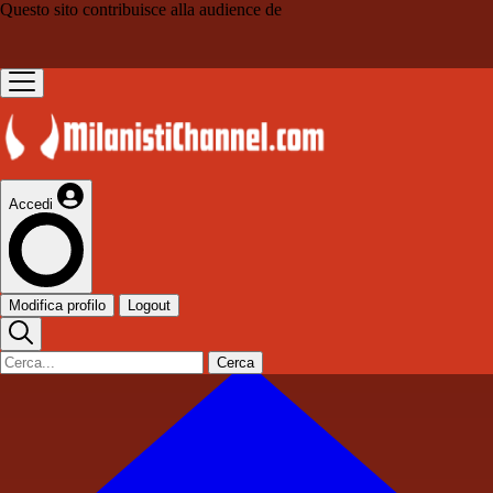
Questo sito contribuisce alla audience de
Accedi
Modifica profilo
Logout
Cerca