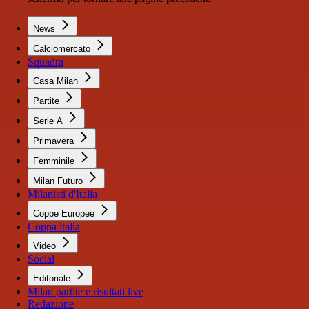
News
Calciomercato
Squadra
Casa Milan
Partite
Serie A
Primavera
Femminile
Milan Futuro
Milanisti d'Italia
Coppe Europee
Coppa italia
Video
Social
Editoriale
Milan partite e risultati live
Redazione