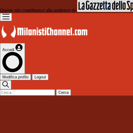
Questo sito contribuisce alla audience de
Accedi
Modifica profilo
Logout
Cerca