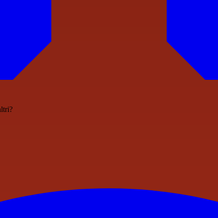
ltri?