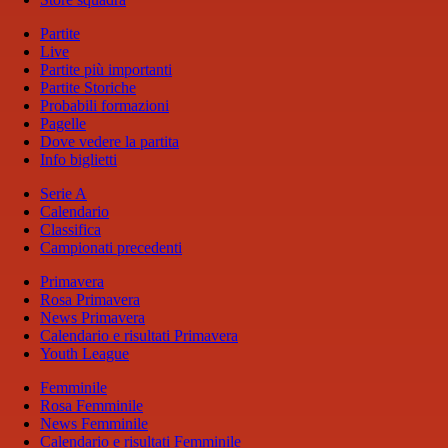
Partite
Live
Partite più importanti
Partite Storiche
Probabili formazioni
Pagelle
Dove vedere la partita
Info biglietti
Serie A
Calendario
Classifica
Campionati precedenti
Primavera
Rosa Primavera
News Primavera
Calendario e risultati Primavera
Youth League
Femminile
Rosa Femminile
News Femminile
Calendario e risultati Femminile