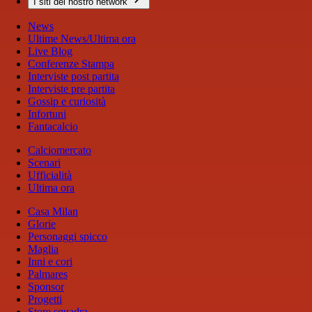
I siti del nostro network
News
Ultime News/Ultima ora
Live Blog
Conferenze Stampa
Interviste post partita
Interviste pre partita
Gossip e curiosità
Infortuni
Fantacalcio
Calciomercato
Scenari
Ufficialità
Ultima ora
Casa Milan
Glorie
Personaggi spicco
Maglia
Inni e cori
Palmares
Sponsor
Progetti
Store squadra