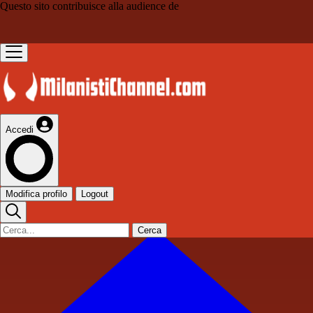
Questo sito contribuisce alla audience de
Accedi
Modifica profilo
Logout
Cerca