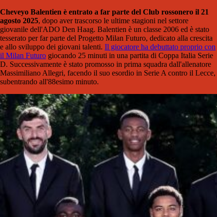
Cheveyo Balentien è entrato a far parte del Club rossonero il 21
agosto 2025
, dopo aver trascorso le ultime stagioni nel settore
giovanile dell'ADO Den Haag. Balentien è un classe 2006 ed è stato
tesserato per far parte del Progetto Milan Futuro, dedicato alla crescita
e allo sviluppo dei giovani talenti.
Il giocatore ha debuttato proprio con
il Milan Futuro
giocando 25 minuti in una partita di Coppa Italia Serie
D. Successivamente è stato promosso in prima squadra dall'allenatore
Massimiliano Allegri, facendo il suo esordio in Serie A contro il Lecce,
subentrando all'88esimo minuto.