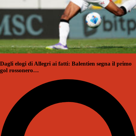
Dagli elogi di Allegri ai fatti: Balentien segna il primo
gol rossonero…