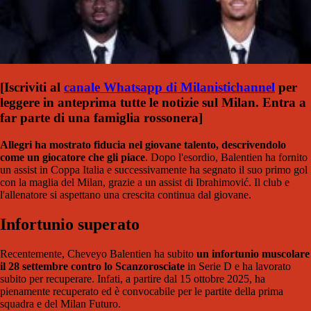
[Iscriviti al
canale Whatsapp di Milanistichannel
per
leggere in anteprima tutte le notizie sul Milan. Entra a
far parte di una famiglia rossonera]
Allegri ha mostrato fiducia nel giovane talento, descrivendolo
come un giocatore che gli piace
. Dopo l'esordio, Balentien ha fornito
un assist in Coppa Italia e successivamente ha segnato il suo primo gol
con la maglia del Milan, grazie a un assist di Ibrahimović. Il club e
l'allenatore si aspettano una crescita continua dal giovane.
Infortunio superato
Recentemente, Cheveyo Balentien ha subito
un infortunio muscolare
il 28 settembre contro lo Scanzorosciate
in Serie D e ha lavorato
subito per recuperare. Infati, a partire dal 15 ottobre 2025, ha
pienamente recuperato ed è convocabile per le partite della prima
squadra e del Milan Futuro.