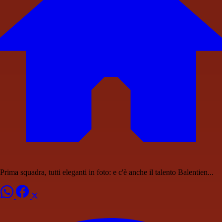
Prima squadra, tutti eleganti in foto: e c'è anche il talento Balentien...