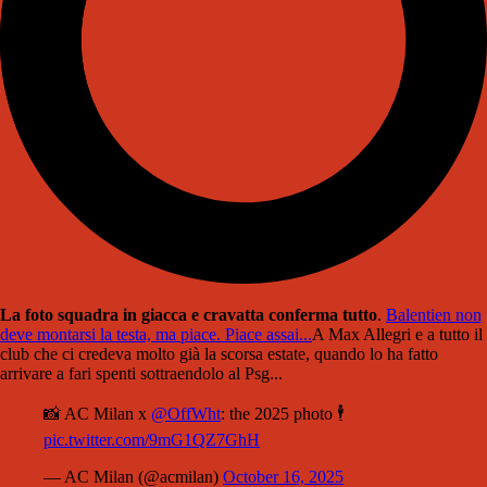
La foto squadra in giacca e cravatta conferma tutto
.
Balentien non
deve montarsi la testa, ma piace. Piace assai...
A Max Allegri e a tutto il
club che ci credeva molto già la scorsa estate, quando lo ha fatto
arrivare a fari spenti sottraendolo al Psg...
📸 AC Milan x
@OffWht
: the 2025 photo 🕴️
pic.twitter.com/9mG1QZ7GhH
— AC Milan (@acmilan)
October 16, 2025