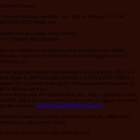
Milanisti Channel
Testata giornalistica registrata - Aut. Trib. di Milano n. 6415 del
6/06/2024 DDD Media Srls
Direttore Responsabile: Marco Torretta
Vice Direttore: Max Bambara.
Sito non ufficiale e non connesso all' associazione calcio Milan.
Marchio e logo dell' AC Milan sono di esclusiva proprietà di A.C.
Milan S.p.A.
Il sito MilanistiChannel.com di titolarità di DDD MEDIA SRLS via
delle Risaie 3, 20079 Basiglio (Milano), C.F./P.IVA 10837110963, è
partner de La Gazzetta dello Sport e affiliato al network Gazzanet di
RCS Mediagroup S.p.a..
Unico responsabile dei contenuti (testi, foto, video e grafiche) è DDD
MEDIA SRLS; per ogni comunicazione avente ad oggetto i contenuti
del Sito scrivere a
milanistichannel1899@gmail.com
Milanisti Channel è una testata giornalistica dedicata a Milan news,
formazioni e calciomercato Milan
Copyright 2021-2026 © Tutti i diritti riservati.