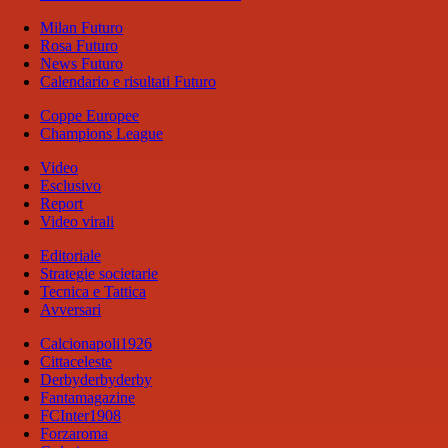
Milan Futuro
Rosa Futuro
News Futuro
Calendario e risultati Futuro
Coppe Europee
Champions League
Video
Esclusivo
Report
Video virali
Editoriale
Strategie societarie
Tecnica e Tattica
Avversari
Calcionapoli1926
Cittaceleste
Derbyderbyderby
Fantamagazine
FCInter1908
Forzaroma