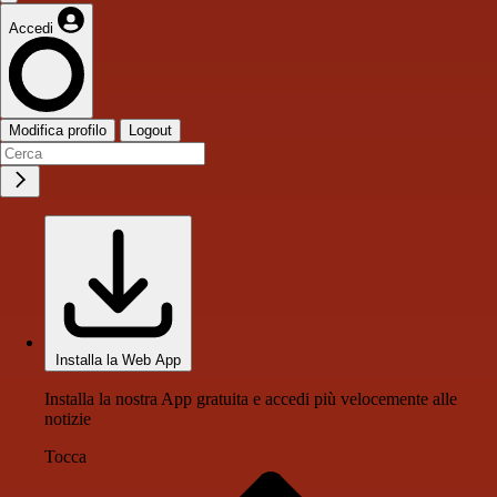
Accedi
Modifica profilo
Logout
Installa la Web App
Installa la nostra App gratuita e accedi più velocemente alle
notizie
Tocca