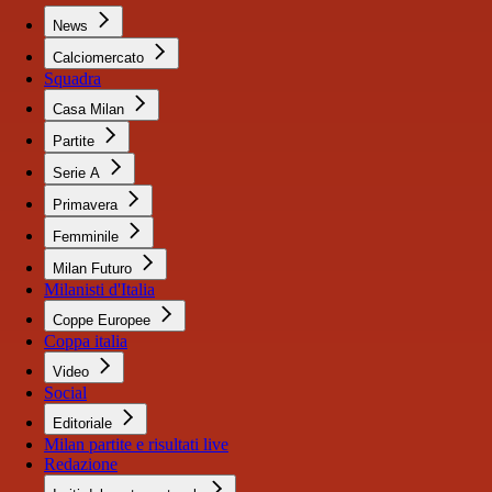
News
Calciomercato
Squadra
Casa Milan
Partite
Serie A
Primavera
Femminile
Milan Futuro
Milanisti d'Italia
Coppe Europee
Coppa italia
Video
Social
Editoriale
Milan partite e risultati live
Redazione