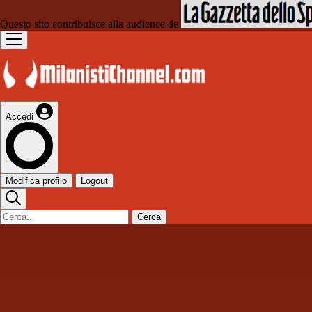
Questo sito contribuisce alla audience de
Accedi
Modifica profilo
Logout
Cerca