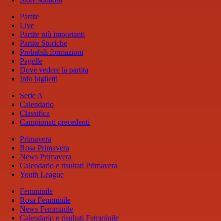
Partite
Live
Partite più importanti
Partite Storiche
Probabili formazioni
Pagelle
Dove vedere la partita
Info biglietti
Serie A
Calendario
Classifica
Campionati precedenti
Primavera
Rosa Primavera
News Primavera
Calendario e risultati Primavera
Youth League
Femminile
Rosa Femminile
News Femminile
Calendario e risultati Femminile