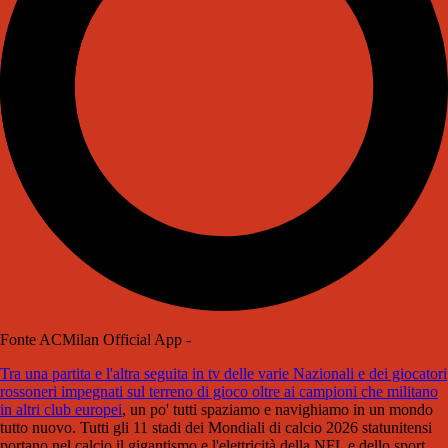
Fonte ACMilan Official App -
Tra una partita e l'altra seguita in tv delle varie Nazionali e dei giocatori
rossoneri impegnati sul terreno di gioco oltre ai campioni che militano
in altri club europei
, un po' tutti spaziamo e navighiamo in un mondo
tutto nuovo. Tutti gli 11 stadi dei Mondiali di calcio 2026 statunitensi
portano nel calcio il gigantismo e l'elettricità della NFL e dello sport