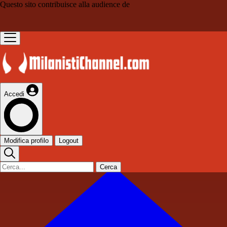
Questo sito contribuisce alla audience de
Accedi
Modifica profilo
Logout
Cerca