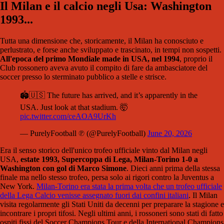
Il Milan e il calcio negli Usa: Washington
1993...
Tutta una dimensione che, storicamente, il Milan ha conosciuto e
perlustrato, e forse anche sviluppato e trascinato, in tempi non sospetti.
All'epoca del primo Mondiale made in USA, nel 1994
, proprio il
Club rossonero aveva avuto il compito di fare da ambasciatore del
soccer presso lo sterminato pubblico a stelle e strisce.
🏟️🇺🇸 The future has arrived, and it’s apparently in the
USA. Just look at that stadium. 🤯
pic.twitter.com/ceAOA9UrKh
— PurelyFootball ℗ (@PurelyFootball)
June 20, 2026
Era il senso storico dell'unico trofeo ufficiale vinto dal Milan negli
USA,
estate 1993, Supercoppa di Lega, Milan-Torino 1-0 a
Washington con gol di Marco Simone
. Dieci anni prima della stessa
finale ma nello stesso trofeo, persa solo ai rigori contro la Juventus a
New York.
Milan-Torino era stata la prima volta che un trofeo ufficiale
della Lega Calcio venisse assegnato fuori dai confini italiani
. Il Milan
visita regolarmente gli Stati Uniti da decenni per preparare la stagione e
incontrare i propri tifosi. Negli ultimi anni, i rossoneri sono stati di fatto
ospiti fissi del Soccer Champions Tour e della International Champions