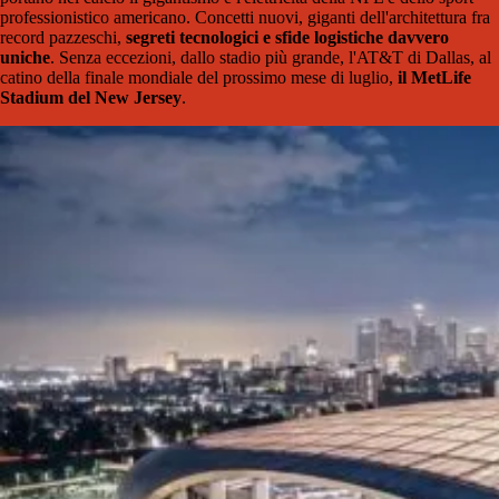
professionistico americano. Concetti nuovi, giganti dell'architettura fra
record pazzeschi,
segreti tecnologici e sfide logistiche davvero
uniche
. Senza eccezioni, dallo stadio più grande, l'AT&T di Dallas, al
catino della finale mondiale del prossimo mese di luglio,
il MetLife
Stadium del New Jersey
.