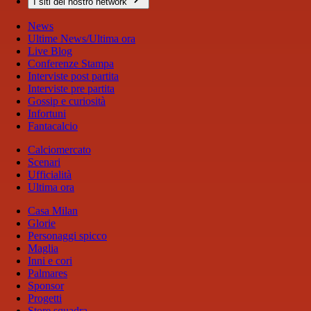
I siti del nostro network
News
Ultime News/Ultima ora
Live Blog
Conferenze Stampa
Interviste post partita
Interviste pre partita
Gossip e curiosità
Infortuni
Fantacalcio
Calciomercato
Scenari
Ufficialità
Ultima ora
Casa Milan
Glorie
Personaggi spicco
Maglia
Inni e cori
Palmares
Sponsor
Progetti
Store squadra