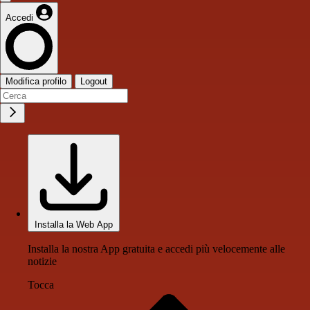
Accedi
Modifica profilo
Logout
Installa la Web App
Installa la nostra App gratuita e accedi più velocemente alle
notizie
Tocca