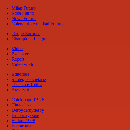
Milan Futuro
Rosa Futuro
News Futuro
Calendario e risultati Futuro
Coppe Europee
Champions League
Video
Esclusivo
Report
Video virali
Editoriale
Strategie societarie
Tecnica e Tattica
Avversari
Calcionapoli1926
Cittaceleste
Derbyderbyderby
Fantamagazine
FCInter1908
Forzaroma