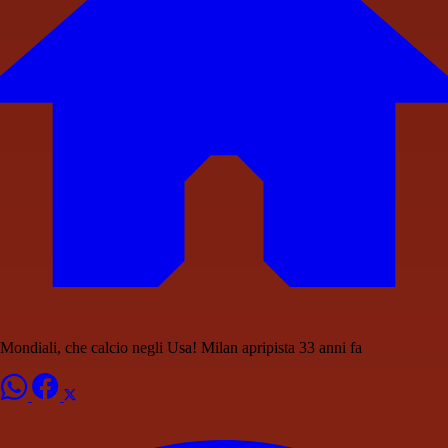
Mondiali, che calcio negli Usa! Milan apripista 33 anni fa