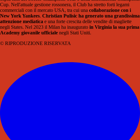
Cup. Nell'attuale gestione rossonera, il Club ha stretto forti legami
commerciali con il mercato USA, tra cui una
collaborazione con i
New York Yankees
.
Christian Pulisic ha generato una grandissima
attenzione mediatica
e una forte crescita delle vendite di magliette
negli States. Nel 2023 il Milan ha inaugurato
in Virginia la sua prima
Academy giovanile ufficiale
negli Stati Uniti.
© RIPRODUZIONE RISERVATA