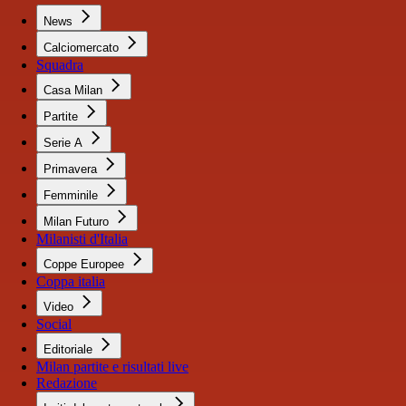
News
Calciomercato
Squadra
Casa Milan
Partite
Serie A
Primavera
Femminile
Milan Futuro
Milanisti d'Italia
Coppe Europee
Coppa italia
Video
Social
Editoriale
Milan partite e risultati live
Redazione