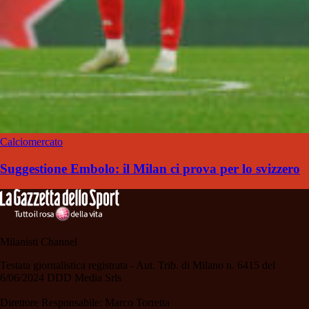
Calciomercato
Suggestione Embolo: il Milan ci prova per lo svizzero
Milanisti Channel
Testata giornalistica registrata - Aut. Trib. di Milano n. 6415 del
6/06/2024 DDD Media Srls
Direttore Responsabile: Marco Torretta