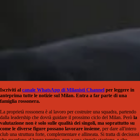
Iscriviti al
canale WhatsApp di Milanisti Channel
per leggere in
anteprima tutte le notizie sul Milan. Entra a far parte di una
famiglia rossonera.
La proprietà rossonera è al lavoro per costruire una squadra, partendo
dalla leadership che dovrà guidare il prossimo ciclo del Milan. Però
la
valutazione non è solo sulle qualità dei singoli, ma soprattutto su
come le diverse figure possano lavorare insieme
, per dare all'intero
club una struttura forte, complementare e allineata. Si tratta di decisioni
che guardano al lungo termine, non a una singola stagione, e che