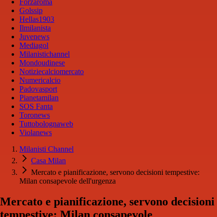
Forzaroma
Golssip
Hellas1903
Ilmilanista
Juvenews
Mediagol
Milanistichannel
Mondoudinese
Notiziecalciomercato
Numericalcio
Padovasport
Pianetamilan
SOS Fanta
Toronews
Tuttobolognaweb
Violanews
Milanisti Channel
Casa Milan
Mercato e pianificazione, servono decisioni tempestive:
Milan consapevole dell'urgenza
Mercato e pianificazione, servono decisioni
tempestive: Milan consapevole