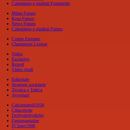
Calendario e risultati Femminile
Milan Futuro
Rosa Futuro
News Futuro
Calendario e risultati Futuro
Coppe Europee
Champions League
Video
Esclusivo
Report
Video virali
Editoriale
Strategie societarie
Tecnica e Tattica
Avversari
Calcionapoli1926
Cittaceleste
Derbyderbyderby
Fantamagazine
FCInter1908