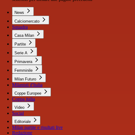
News
Calciomercato
Squadra
Casa Milan
Partite
Serie A
Primavera
Femminile
Milan Futuro
Milanisti d'Italia
Coppe Europee
Coppa italia
Video
Social
Editoriale
Milan partite e risultati live
Redazione