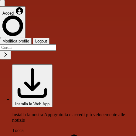
Accedi
Modifica profilo
Logout
Installa la Web App
Installa la nostra App gratuita e accedi più velocemente alle
notizie
Tocca