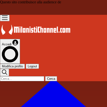
Questo sito contribuisce alla audience de
Accedi
Modifica profilo
Logout
Cerca