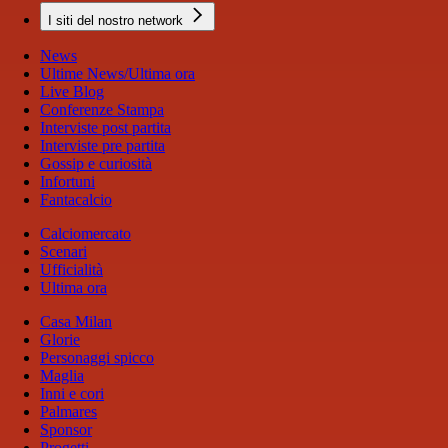
I siti del nostro network
News
Ultime News/Ultima ora
Live Blog
Conferenze Stampa
Interviste post partita
Interviste pre partita
Gossip e curiosità
Infortuni
Fantacalcio
Calciomercato
Scenari
Ufficialità
Ultima ora
Casa Milan
Glorie
Personaggi spicco
Maglia
Inni e cori
Palmares
Sponsor
Progetti