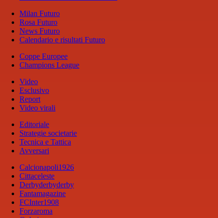
Milan Futuro
Rosa Futuro
News Futuro
Calendario e risultati Futuro
Coppe Europee
Champions League
Video
Esclusivo
Report
Video virali
Editoriale
Strategie societarie
Tecnica e Tattica
Avversari
Calcionapoli1926
Cittaceleste
Derbyderbyderby
Fantamagazine
FCInter1908
Forzaroma