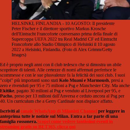
HELSINKI, FINLANDIA - 10 AGOSTO: Il presidente
Peter Fischer e il direttore sportivo Markus Krosche
dell'Eintracht Francoforte conversano prima della finale di
Supercoppa UEFA 2022 tra Real Madrid CF ed Eintracht
Francoforte allo Stadio Olimpico di Helsinki il 10 agosto
2022 a Helsinki, Finlandia. (Foto di Alex Grimm/Getty
Images)
Ed è proprio negli anni con il club tedesco che si dimostra un abile
scopritore di talenti. Alle certezze di nomi affermati preferisce le
scommesse e con le sue plusvalenze fa la felicità dei suoi club. I suoi
"colpi" più importanti sono stati
Kolo Muani e Marmoush
, presi a
zero e rivenduti per 95 e 75 milioni a Psg e Manchester City. Ma anche
Ekitike
, pagato 30 milioni al Psg e venduto al Liverpool per 95, e
Pacho
, preso per 13 milioni dall'Anversa e ceduto ancora al Psg per
40. Un curriculum che a Gerry Cardinale non dispiace affatto.
Iscriviti al
canale WhatsApp di Milanisti Channel
per leggere in
anteprima tutte le notizie sul Milan. Entra a far parte di una
famiglia rossonera.
Scopri come vedere tantissimi eventi in
streaming gratis su BET365, clicca qui