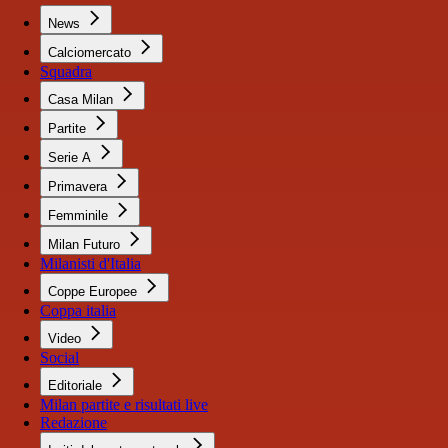
News
Calciomercato
Squadra
Casa Milan
Partite
Serie A
Primavera
Femminile
Milan Futuro
Milanisti d'Italia
Coppe Europee
Coppa italia
Video
Social
Editoriale
Milan partite e risultati live
Redazione