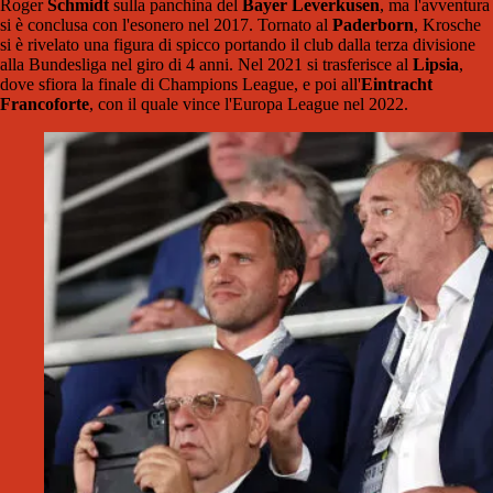
Roger
Schmidt
sulla panchina del
Bayer Leverkusen
, ma l'avventura
si è conclusa con l'esonero nel 2017. Tornato al
Paderborn
, Krosche
si è rivelato una figura di spicco portando il club dalla terza divisione
alla Bundesliga nel giro di 4 anni. Nel 2021 si trasferisce al
Lipsia
,
dove sfiora la finale di Champions League, e poi all'
Eintracht
Francoforte
, con il quale vince l'Europa League nel 2022.