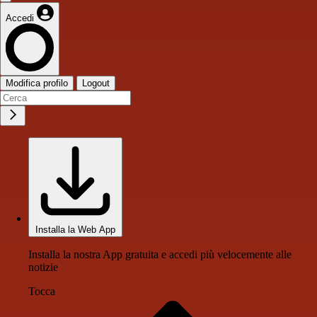
Accedi
Modifica profilo
Logout
Installa la Web App
Installa la nostra App gratuita e accedi più velocemente alle
notizie
Tocca