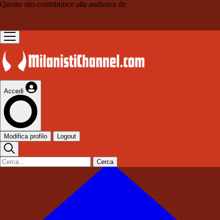
Questo sito contribuisce alla audience de
Accedi
Modifica profilo
Logout
Cerca