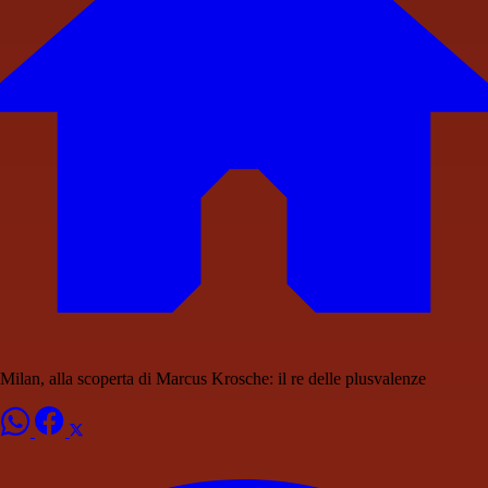
Milan, alla scoperta di Marcus Krosche: il re delle plusvalenze