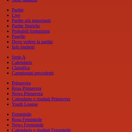
Partite
Live
Partite più importanti
Partite Storiche
Probabili formazioni
Pagelle
Dove vedere la partita
Info biglietti
Serie A
Calendario
Classifica
Campionati precedenti
Primavera
Rosa Primavera
News Primavera
Calendario e risultati Primavera
Youth League
Femminile
Rosa Femminile
News Femminile
Calendario e risultati Femminile