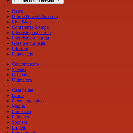
I siti del nostro network
News
Ultime News/Ultima ora
Live Blog
Conferenze Stampa
Interviste post partita
Interviste pre partita
Gossip e curiosità
Infortuni
Fantacalcio
Calciomercato
Scenari
Ufficialità
Ultima ora
Casa Milan
Glorie
Personaggi spicco
Maglia
Inni e cori
Palmares
Sponsor
Progetti
Store squadra