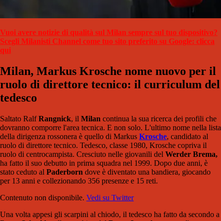
Vuoi avere notizie di qualità sul Milan sempre sul tuo dispositivo?
Scegli Milanisti Channel come tuo sito preferito su Google: clicca
qui
Milan, Markus Krosche nome nuovo per il
ruolo di direttore tecnico: il curriculum del
tedesco
Saltato Ralf
Rangnick
, il
Milan
continua la sua ricerca dei profili che
dovranno comporre l'area tecnica. E non solo. L'ultimo nome nella lista
della dirigenza rossonera è quello di Markus
Krosche
, candidato al
ruolo di direttore tecnico. Tedesco, classe 1980, Krosche copriva il
ruolo di centrocampista. Cresciuto nelle giovanili del
Werder Brema,
ha fatto il suo debutto in prima squadra nel 1999. Dopo due anni, è
stato ceduto al
Paderborn
dove è diventato una bandiera, giocando
per 13 anni e collezionando 356 presenze e 15 reti.
Contenuto non disponibile.
Vedi su Twitter
Una volta appesi gli scarpini al chiodo, il tedesco ha fatto da secondo a