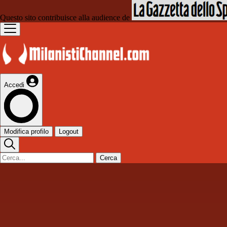
Questo sito contribuisce alla audience de
Accedi
Modifica profilo
Logout
Cerca