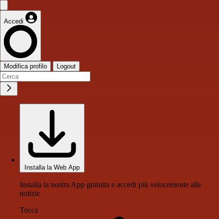
Accedi
Modifica profilo
Logout
Installa la Web App
Installa la nostra App gratuita e accedi più velocemente alle
notizie
Tocca