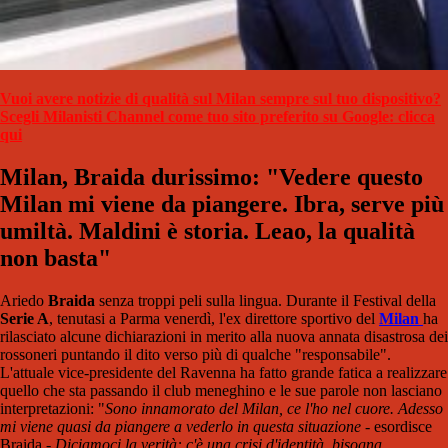
Vuoi avere notizie di qualità sul Milan sempre sul tuo dispositivo?
Scegli Milanisti Channel come tuo sito preferito su Google: clicca
qui
Milan, Braida durissimo: "Vedere questo
Milan mi viene da piangere. Ibra, serve più
umiltà. Maldini è storia. Leao, la qualità
non basta"
Ariedo
Braida
senza troppi peli sulla lingua. Durante il Festival della
Serie A
, tenutasi a Parma venerdì, l'ex direttore sportivo del
Milan
ha
rilasciato alcune dichiarazioni in merito alla nuova annata disastrosa dei
rossoneri puntando il dito verso più di qualche "responsabile".
L'attuale vice-presidente del Ravenna ha fatto grande fatica a realizzare
quello che sta passando il club meneghino e le sue parole non lasciano
interpretazioni: "
Sono innamorato del Milan, ce l'ho nel cuore. Adesso
mi viene quasi da piangere a vederlo in questa situazione
- esordisce
Braida -
Diciamoci la verità: c'è una crisi d'identità, bisogna