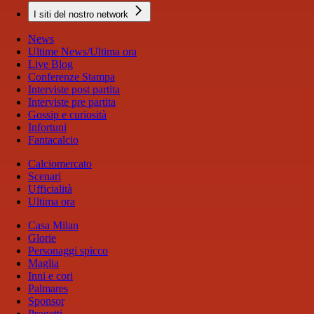
I siti del nostro network
News
Ultime News/Ultima ora
Live Blog
Conferenze Stampa
Interviste post partita
Interviste pre partita
Gossip e curiosità
Infortuni
Fantacalcio
Calciomercato
Scenari
Ufficialità
Ultima ora
Casa Milan
Glorie
Personaggi spicco
Maglia
Inni e cori
Palmares
Sponsor
Progetti