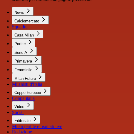
News
Calciomercato
Squadra
Casa Milan
Partite
Serie A
Primavera
Femminile
Milan Futuro
Milanisti d'Italia
Coppe Europee
Coppa italia
Video
Social
Editoriale
Milan partite e risultati live
Redazione