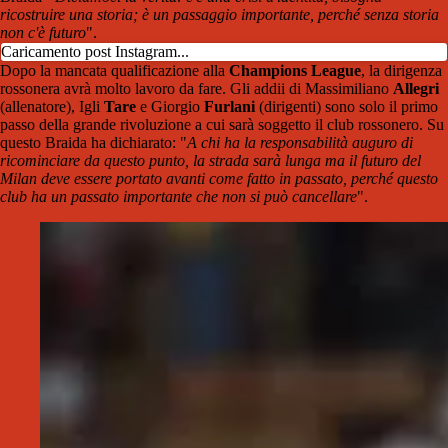
ricostruire una storia; è un passaggio importante, perché senza storia
non c'è futuro
".
Caricamento post Instagram...
Dopo la mancata qualificazione alla
Champions League
, la dirigenza
rossonera avrà molto lavoro da fare. Gli addii di Massimiliano
Allegri
(allenatore), Igli
Tare
e Giorgio
Furlani
(dirigenti) sono solo il primo
passo della grande rivoluzione a cui sarà soggetto il club rossonero. Su
questo Braida ha dichiarato: "
A chi ha la responsabilità auguro di
ricominciare da questo punto, la strada sarà lunga ma il futuro del
Milan deve essere portato avanti come fatto in passato, perché questo
club ha un passato importante che non si può cancellare
".