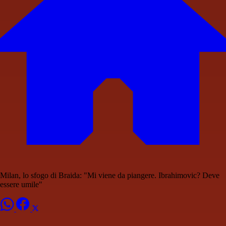
Milan, lo sfogo di Braida: "Mi viene da piangere. Ibrahimovic? Deve
essere umile"