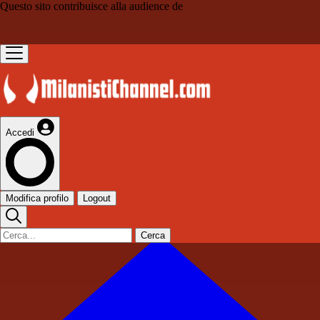
Questo sito contribuisce alla audience de
Accedi
Modifica profilo
Logout
Cerca