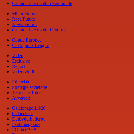
Calendario e risultati Femminile
Milan Futuro
Rosa Futuro
News Futuro
Calendario e risultati Futuro
Coppe Europee
Champions League
Video
Esclusivo
Report
Video virali
Editoriale
Strategie societarie
Tecnica e Tattica
Avversari
Calcionapoli1926
Cittaceleste
Derbyderbyderby
Fantamagazine
FCInter1908