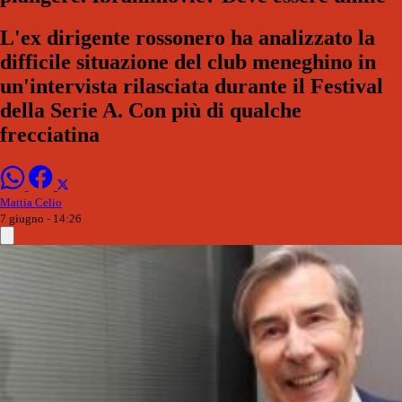
L'ex dirigente rossonero ha analizzato la
difficile situazione del club meneghino in
un'intervista rilasciata durante il Festival
della Serie A. Con più di qualche
frecciatina
Mattia Celio
7 giugno - 14:26