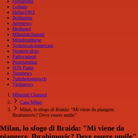
Forzaroma
Golssip
Hellas1903
Ilmilanista
Juvenews
Mediagol
Milanistichannel
Mondoudinese
Notiziecalciomercato
Numericalcio
Padovasport
Pianetamilan
SOS Fanta
Toronews
Tuttobolognaweb
Violanews
Milanisti Channel
Casa Milan
Milan, lo sfogo di Braida: "Mi viene da piangere.
Ibrahimovic? Deve essere umile"
Milan, lo sfogo di Braida: "Mi viene da
piangere. Ibrahimovic? Deve essere umile"