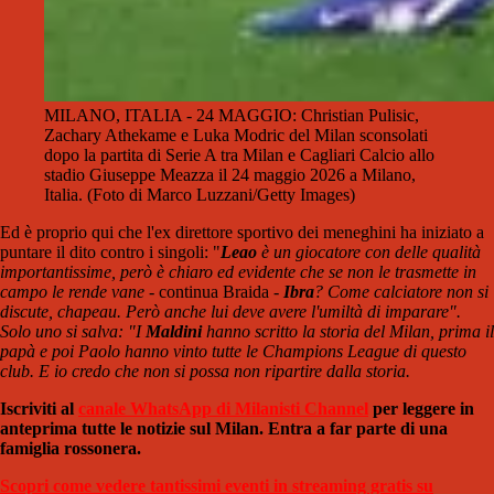
MILANO, ITALIA - 24 MAGGIO: Christian Pulisic,
Zachary Athekame e Luka Modric del Milan sconsolati
dopo la partita di Serie A tra Milan e Cagliari Calcio allo
stadio Giuseppe Meazza il 24 maggio 2026 a Milano,
Italia. (Foto di Marco Luzzani/Getty Images)
Ed è proprio qui che l'ex direttore sportivo dei meneghini ha iniziato a
puntare il dito contro i singoli: "
Leao
è un giocatore con delle qualità
importantissime, però è chiaro ed evidente che se non le trasmette in
campo le rende vane -
continua Braida
-
Ibra
? Come calciatore non si
discute, chapeau. Però anche lui deve avere l'umiltà di imparare".
Solo uno si salva: "I
Maldini
hanno scritto la storia del Milan, prima il
papà e poi Paolo hanno vinto tutte le Champions League di questo
club. E io credo che non si possa non ripartire dalla storia.
Iscriviti al
canale WhatsApp di Milanisti Channel
per leggere in
anteprima tutte le notizie sul Milan. Entra a far parte di una
famiglia rossonera.
Scopri come vedere tantissimi eventi in streaming gratis su