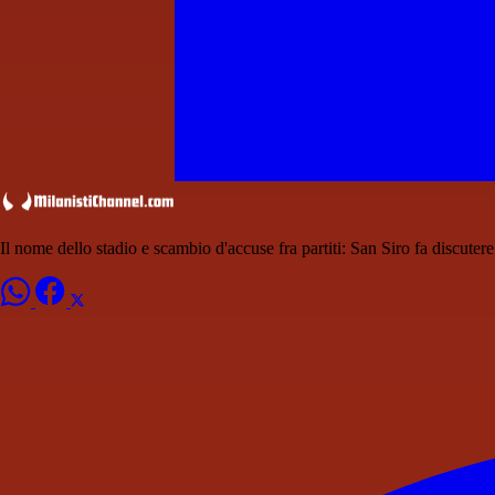
Il nome dello stadio e scambio d'accuse fra partiti: San Siro fa discutere