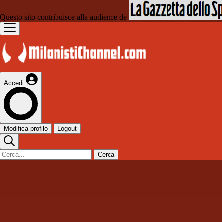
Questo sito contribuisce alla audience de
Accedi
Modifica profilo
Logout
Cerca