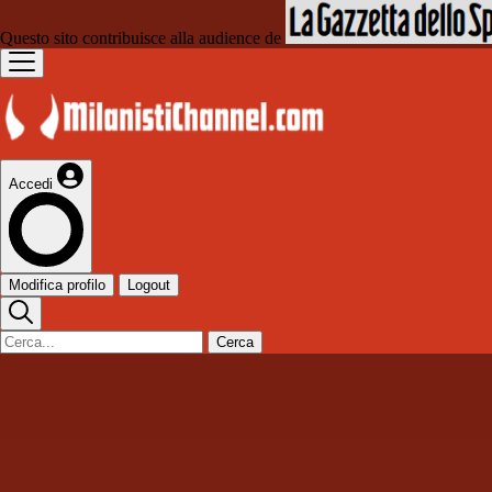
Questo sito contribuisce alla audience de
Accedi
Modifica profilo
Logout
Cerca