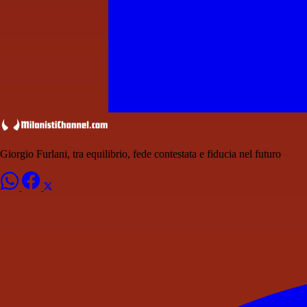
Giorgio Furlani, tra equilibrio, fede contestata e fiducia nel futuro