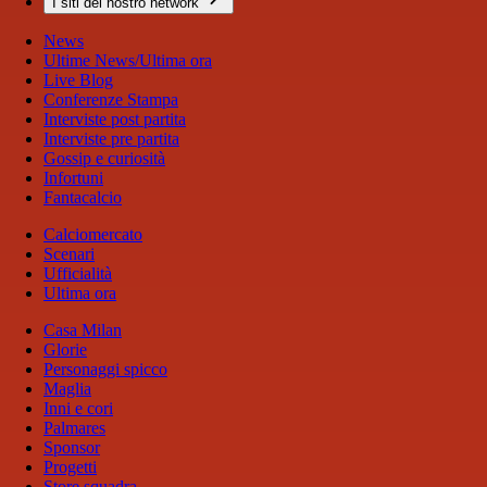
I siti del nostro network
News
Ultime News/Ultima ora
Live Blog
Conferenze Stampa
Interviste post partita
Interviste pre partita
Gossip e curiosità
Infortuni
Fantacalcio
Calciomercato
Scenari
Ufficialità
Ultima ora
Casa Milan
Glorie
Personaggi spicco
Maglia
Inni e cori
Palmares
Sponsor
Progetti
Store squadra