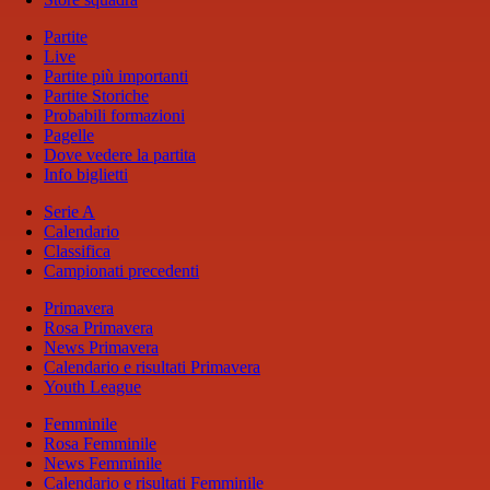
Partite
Live
Partite più importanti
Partite Storiche
Probabili formazioni
Pagelle
Dove vedere la partita
Info biglietti
Serie A
Calendario
Classifica
Campionati precedenti
Primavera
Rosa Primavera
News Primavera
Calendario e risultati Primavera
Youth League
Femminile
Rosa Femminile
News Femminile
Calendario e risultati Femminile