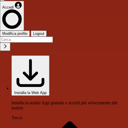
Accedi
Modifica profilo
Logout
Installa la Web App
Installa la nostra App gratuita e accedi più velocemente alle
notizie
Tocca