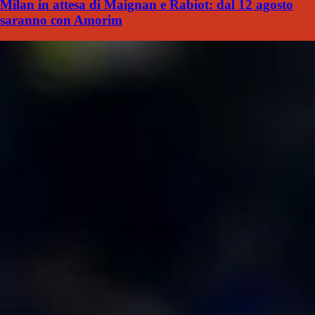
Milan in attesa di Maignan e Rabiot: dal 12 agosto
saranno con Amorim