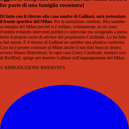
far parte di una famiglia rossonera
]
Di fatto con il ritorno alla casa madre di Galliani, sarà potenziato
il fronte sportivo del Milan
. Per la narrazione corrente, Ibra sarebbe
ai margini del Milan perché si è infilato, volutamente, in un cono
d'ombra evitando interventi pubblici o interviste ma svolgendo a pieno
titolo il proprio ruolo di advisor del proprietario Cardinale. Lo ha fatto
a fari spenti. E il ritorno di Galliani ne sarebbe una plastica conferma.
Con lui è pronto a tornare al Milan anche i] suo fido braccio destro,
ovvero Mauro Bianchessi. In ogni caso Gerry Cardinale, numero uno
di RedBird, spinge per inserire Galliani nell'organigramma del Milan.
© RIPRODUZIONE RISERVATA