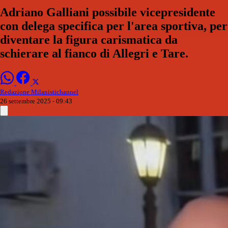
Adriano Galliani possibile vicepresidente
con delega specifica per l'area sportiva, per
diventare la figura carismatica da
schierare al fianco di Allegri e Tare.
Redazione Milanistichannel
26 settembre 2025 - 09:43