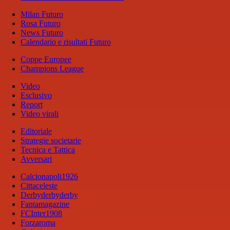
Milan Futuro
Rosa Futuro
News Futuro
Calendario e risultati Futuro
Coppe Europee
Champions League
Video
Esclusivo
Report
Video virali
Editoriale
Strategie societarie
Tecnica e Tattica
Avversari
Calcionapoli1926
Cittaceleste
Derbyderbyderby
Fantamagazine
FCInter1908
Forzaroma