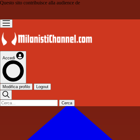
Questo sito contribuisce alla audience de
Accedi
Modifica profilo
Logout
Cerca