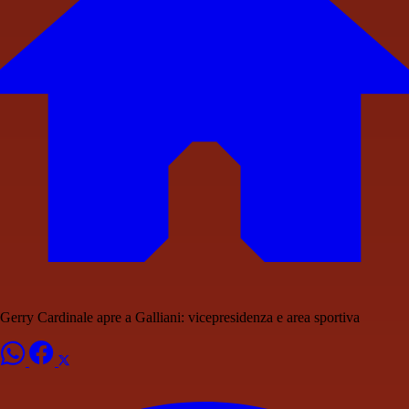
Gerry Cardinale apre a Galliani: vicepresidenza e area sportiva