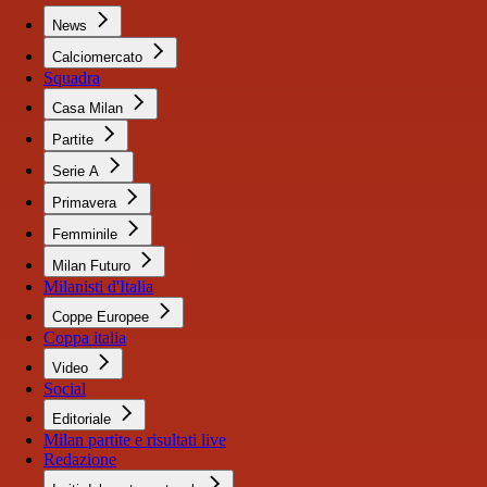
News
Calciomercato
Squadra
Casa Milan
Partite
Serie A
Primavera
Femminile
Milan Futuro
Milanisti d'Italia
Coppe Europee
Coppa italia
Video
Social
Editoriale
Milan partite e risultati live
Redazione