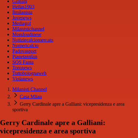
Golssip
Hellas1903
Ilmilanista
Juvenews
Mediagol
Milanistichannel
Mondoudinese
Notiziecalciomercato
Numericalcio
Padovasport
Pianetamilan
SOS Fanta
Toronews
Tuttobolognaweb
Violanews
Milanisti Channel
Casa Milan
Gerry Cardinale apre a Galliani: vicepresidenza e area
sportiva
Gerry Cardinale apre a Galliani:
vicepresidenza e area sportiva