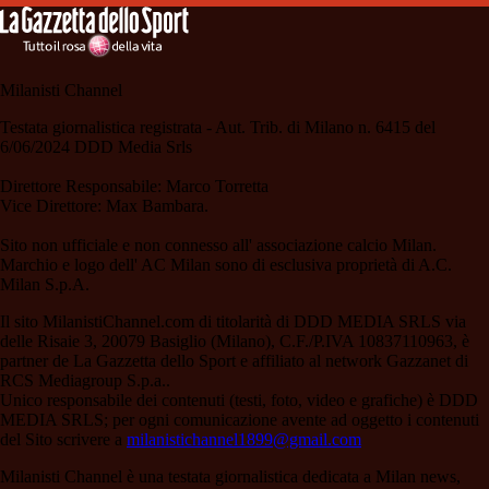
Milanisti Channel
Testata giornalistica registrata - Aut. Trib. di Milano n. 6415 del
6/06/2024 DDD Media Srls
Direttore Responsabile: Marco Torretta
Vice Direttore: Max Bambara.
Sito non ufficiale e non connesso all' associazione calcio Milan.
Marchio e logo dell' AC Milan sono di esclusiva proprietà di A.C.
Milan S.p.A.
Il sito MilanistiChannel.com di titolarità di DDD MEDIA SRLS via
delle Risaie 3, 20079 Basiglio (Milano), C.F./P.IVA 10837110963, è
partner de La Gazzetta dello Sport e affiliato al network Gazzanet di
RCS Mediagroup S.p.a..
Unico responsabile dei contenuti (testi, foto, video e grafiche) è DDD
MEDIA SRLS; per ogni comunicazione avente ad oggetto i contenuti
del Sito scrivere a
milanistichannel1899@gmail.com
Milanisti Channel è una testata giornalistica dedicata a Milan news,