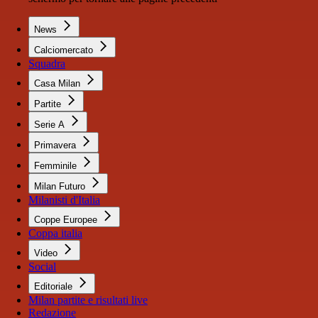
News
Calciomercato
Squadra
Casa Milan
Partite
Serie A
Primavera
Femminile
Milan Futuro
Milanisti d'Italia
Coppe Europee
Coppa italia
Video
Social
Editoriale
Milan partite e risultati live
Redazione