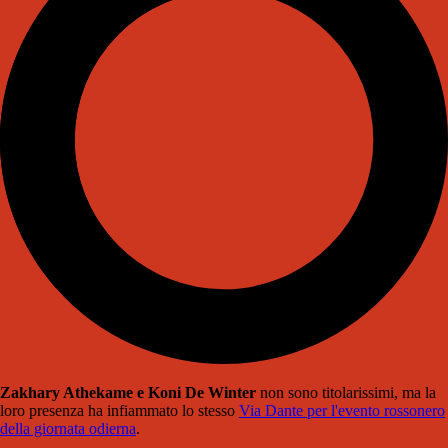
Zakhary
Athekame
e Koni
De
Winter
non sono titolarissimi, ma la
loro presenza ha
infiammato lo stesso
Via Dante per l'evento rossonero
della giornata odierna
.