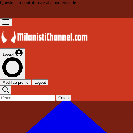
Questo sito contribuisce alla audience de
Accedi
Modifica profilo
Logout
Cerca