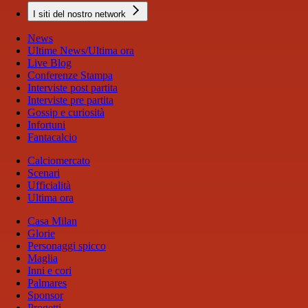
I siti del nostro network
News
Ultime News/Ultima ora
Live Blog
Conferenze Stampa
Interviste post partita
Interviste pre partita
Gossip e curiosità
Infortuni
Fantacalcio
Calciomercato
Scenari
Ufficialità
Ultima ora
Casa Milan
Glorie
Personaggi spicco
Maglia
Inni e cori
Palmares
Sponsor
Progetti