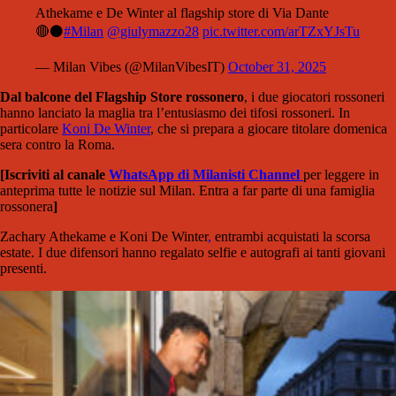
Athekame e De Winter al flagship store di Via Dante
🔴⚫️
#Milan
@giulymazzo28
pic.twitter.com/arTZxYJsTu
— Milan Vibes (@MilanVibesIT)
October 31, 2025
Dal balcone del Flagship Store rossonero
, i due giocatori rossoneri
hanno lanciato la maglia tra l’entusiasmo dei tifosi rossoneri. In
particolare
Koni De Winter
, che si prepara a giocare titolare domenica
sera contro la Roma.
[Iscriviti al canale
WhatsApp di Milanisti Channel
per leggere in
anteprima tutte le notizie sul Milan. Entra a far parte di una famiglia
rossonera
]
Zachary Athekame e Koni De Winter
,
entrambi acquistati la scorsa
estate. I due difensori hanno regalato selfie e autografi ai tanti giovani
presenti.