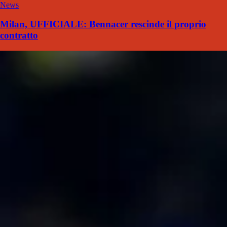
News
Milan, UFFICIALE: Bennacer rescinde il proprio
contratto