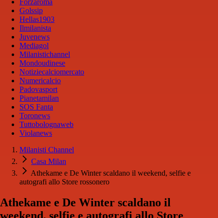
Forzaroma
Golssip
Hellas1903
Ilmilanista
Juvenews
Mediagol
Milanistichannel
Mondoudinese
Notiziecalciomercato
Numericalcio
Padovasport
Pianetamilan
SOS Fanta
Toronews
Tuttobolognaweb
Violanews
Milanisti Channel
Casa Milan
Athekame e De Winter scaldano il weekend, selfie e
autografi allo Store rossonero
Athekame e De Winter scaldano il
weekend, selfie e autografi allo Store