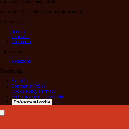
formazioni e calciomercato Milan
Copyright 2021-2026 © Tutti i diritti riservati.
Calciomercato
Scenari
Ufficialità
Ultima ora
Informazioni
Redazione
Trasparenza
Archivio
Community Policy
Cookie Policy e Privacy
Dichiarazione di accessibilità
Preferenze sui cookie