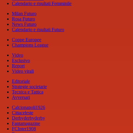
Calendario e risultati Femminile
Milan Futuro
Rosa Futuro
News Futuro
Calendario e risultati Futuro
Coppe Europee
Champions League
Video
Esclusivo
Report
Video virali
Editoriale
Strategie societarie
Tecnica e Tattica
Avversari
Calcionapoli1926
Cittaceleste
Derbyderbyderby
Fantamagazine
FCInter1908