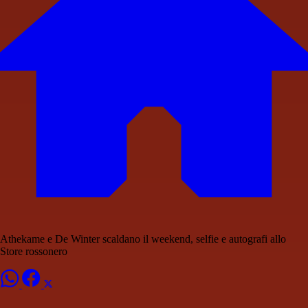
Athekame e De Winter scaldano il weekend, selfie e autografi allo
Store rossonero