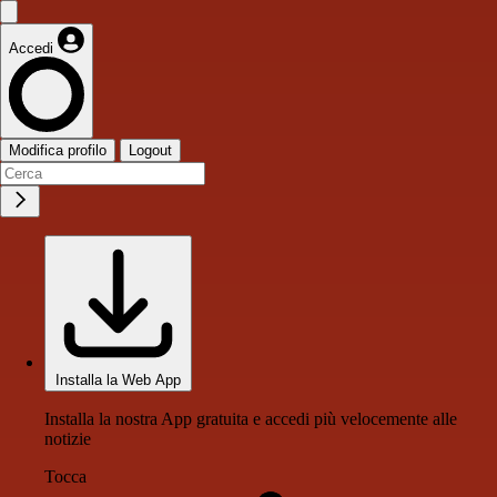
Accedi
Modifica profilo
Logout
Installa la Web App
Installa la nostra App gratuita e accedi più velocemente alle
notizie
Tocca