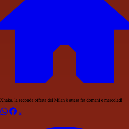
Xhaka, la seconda offerta del Milan è attesa fra domani e mercoledì