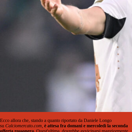
Ecco allora che, stando a quanto riportato da Daniele Longo
su
Calciomercato.com,
è attesa fra domani e mercoledì la seconda
offerta rossonera.
Quest'ultima, dovrebbe avvicinarsi maggiormente