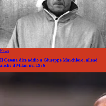
News
Il Cesena dice addio a Giuseppe Marchioro, allenò
anche il Milan nel 1976