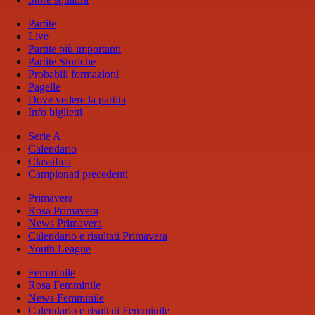
Partite
Live
Partite più importanti
Partite Storiche
Probabili formazioni
Pagelle
Dove vedere la partita
Info biglietti
Serie A
Calendario
Classifica
Campionati precedenti
Primavera
Rosa Primavera
News Primavera
Calendario e risultati Primavera
Youth League
Femminile
Rosa Femminile
News Femminile
Calendario e risultati Femminile