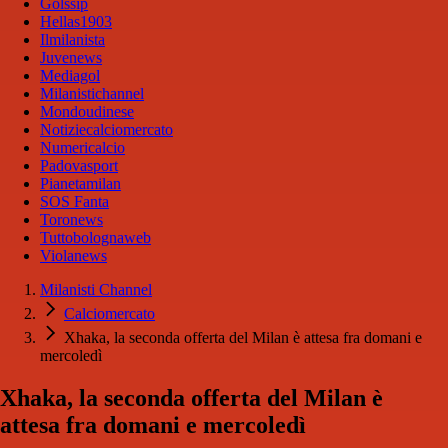
Golssip
Hellas1903
Ilmilanista
Juvenews
Mediagol
Milanistichannel
Mondoudinese
Notiziecalciomercato
Numericalcio
Padovasport
Pianetamilan
SOS Fanta
Toronews
Tuttobolognaweb
Violanews
Milanisti Channel
Calciomercato
Xhaka, la seconda offerta del Milan è attesa fra domani e
mercoledì
Xhaka, la seconda offerta del Milan è
attesa fra domani e mercoledì