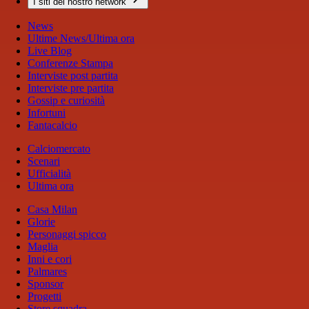
I siti del nostro network
News
Ultime News/Ultima ora
Live Blog
Conferenze Stampa
Interviste post partita
Interviste pre partita
Gossip e curiosità
Infortuni
Fantacalcio
Calciomercato
Scenari
Ufficialità
Ultima ora
Casa Milan
Glorie
Personaggi spicco
Maglia
Inni e cori
Palmares
Sponsor
Progetti
Store squadra