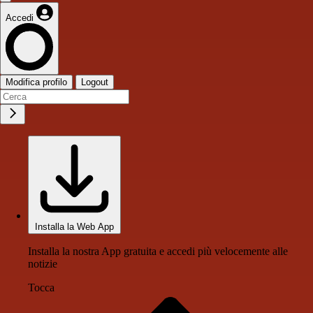
Accedi
Modifica profilo
Logout
Installa la Web App
Installa la nostra App gratuita e accedi più velocemente alle
notizie
Tocca