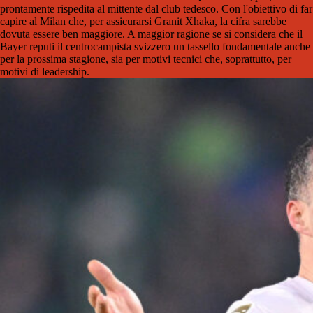
prontamente rispedita al mittente dal club tedesco. Con l'obiettivo di far
capire al Milan che, per assicurarsi Granit Xhaka, la cifra sarebbe
dovuta essere ben maggiore. A maggior ragione se si considera che il
Bayer reputi il centrocampista svizzero un tassello fondamentale anche
per la prossima stagione, sia per motivi tecnici che, soprattutto, per
motivi di leadership.