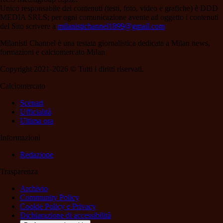
Unico responsabile dei contenuti (testi, foto, video e grafiche) è DDD
MEDIA SRLS; per ogni comunicazione avente ad oggetto i contenuti
del Sito scrivere a
milanistichannel1899@gmail.com
Milanisti Channel è una testata giornalistica dedicata a Milan news,
formazioni e calciomercato Milan
Copyright 2021-2026 © Tutti i diritti riservati.
Calciomercato
Scenari
Ufficialità
Ultima ora
Informazioni
Redazione
Trasparenza
Archivio
Community Policy
Cookie Policy e Privacy
Dichiarazione di accessibilità