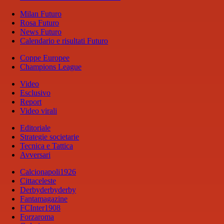
Milan Futuro
Rosa Futuro
News Futuro
Calendario e risultati Futuro
Coppe Europee
Champions League
Video
Esclusivo
Report
Video virali
Editoriale
Strategie societarie
Tecnica e Tattica
Avversari
Calcionapoli1926
Cittaceleste
Derbyderbyderby
Fantamagazine
FCInter1908
Forzaroma