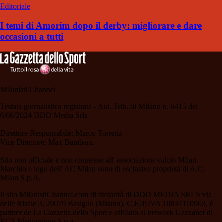
Editoriale
I temi di Amorim dopo il derby: migliorare e dare
occasioni a tutti
Milanisti Channel
Testata giornalistica registrata - Aut. Trib. di Milano n. 6415 del
6/06/2024 DDD Media Srls
Direttore Responsabile: Marco Torretta
Vice Direttore: Max Bambara.
Sito non ufficiale e non connesso all' associazione calcio Milan.
Marchio e logo dell' AC Milan sono di esclusiva proprietà di A.C.
Milan S.p.A.
Il sito MilanistiChannel.com di titolarità di DDD MEDIA SRLS via
delle Risaie 3, 20079 Basiglio (Milano), C.F./P.IVA 10837110963, è
partner de La Gazzetta dello Sport e affiliato al network Gazzanet di
RCS Mediagroup S.p.a..