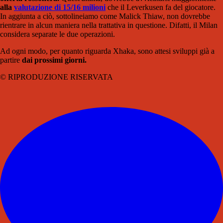
alla
valutazione di 15/16 milioni
che il Leverkusen fa del giocatore.
In aggiunta a ciò, sottolineiamo come Malick Thiaw, non dovrebbe
rientrare in alcun maniera nella trattativa in questione. Difatti, il Milan
considera separate le due operazioni.
Ad ogni modo, per quanto riguarda Xhaka, sono attesi sviluppi già a
partire
dai prossimi giorni.
© RIPRODUZIONE RISERVATA