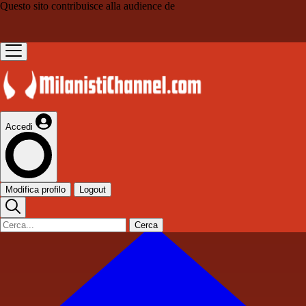
Questo sito contribuisce alla audience de
Accedi
Modifica profilo
Logout
Cerca