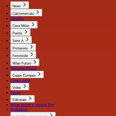
News
Calciomercato
Squadra
Casa Milan
Partite
Serie A
Primavera
Femminile
Milan Futuro
Milanisti d'Italia
Coppe Europee
Coppa italia
Video
Social
Editoriale
Milan partite e risultati live
Redazione