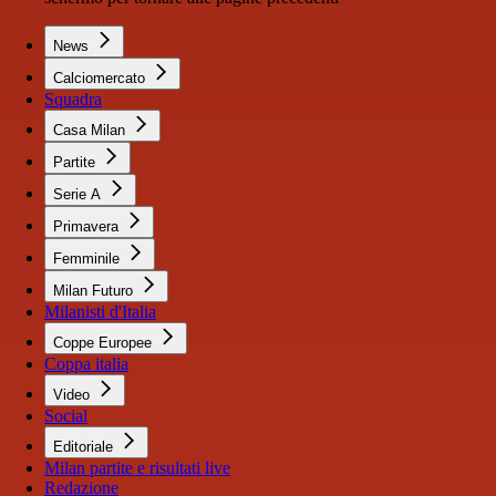
News
Calciomercato
Squadra
Casa Milan
Partite
Serie A
Primavera
Femminile
Milan Futuro
Milanisti d'Italia
Coppe Europee
Coppa italia
Video
Social
Editoriale
Milan partite e risultati live
Redazione