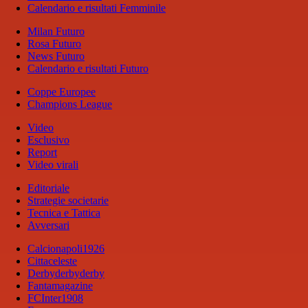
Calendario e risultati Femminile
Milan Futuro
Rosa Futuro
News Futuro
Calendario e risultati Futuro
Coppe Europee
Champions League
Video
Esclusivo
Report
Video virali
Editoriale
Strategie societarie
Tecnica e Tattica
Avversari
Calcionapoli1926
Cittaceleste
Derbyderbyderby
Fantamagazine
FCInter1908