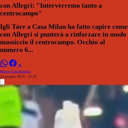
con Allegri: "Interverremo tanto a
centrocampo"
Igli Tare a Casa Milan ha fatto capire come
con Allegri si punterà a rinforzare in modo
massiccio il centrocampo. Occhio al
numero 6...
Mattia Giangaspero
24 giugno 2025 - 23:45