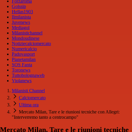
Forzaroma
Golssip
Hellas1903
Ilmilanista
Juvenews
Mediagol
Milanistichannel
Mondoudinese
Notiziecalciomercato
Numericalcio
Padovasport
Pianetamilan
SOS Fanta
Toronews
Tuttobolognaweb
Violanews
Milanisti Channel
Calciomercato
Ultima ora
Mercato Milan, Tare e le riunioni tecniche con Allegri:
"Interverremo tanto a centrocampo"
Mercato Milan, Tare e le riunioni tecniche