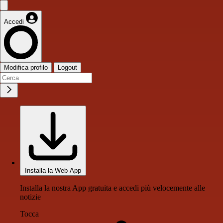
Accedi
Modifica profilo
Logout
Installa la Web App
Installa la nostra App gratuita e accedi più velocemente alle
notizie
Tocca