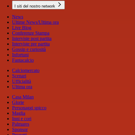
I siti del nostro network
News
Ultime News/Ultima ora
Live Blog
Conferenze Stampa
Interviste post partita
Interviste pre partita
Gossip e curiosità
Infortuni
Fantacalcio
Calciomercato
Scenari
Ufficialità
Ultima ora
Casa Milan
Glorie
Personaggi spicco
Maglia
Inni e cori
Palmares
Sponsor
Progetti