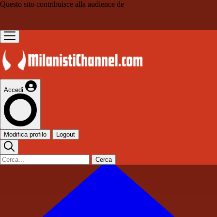
Questo sito contribuisce alla audience de
Accedi
Modifica profilo
Logout
Cerca