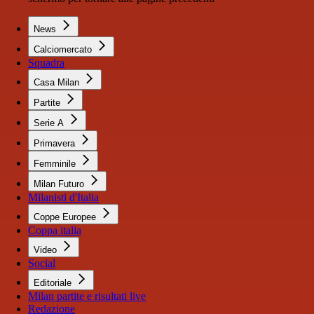
News
Calciomercato
Squadra
Casa Milan
Partite
Serie A
Primavera
Femminile
Milan Futuro
Milanisti d'Italia
Coppe Europee
Coppa italia
Video
Social
Editoriale
Milan partite e risultati live
Redazione