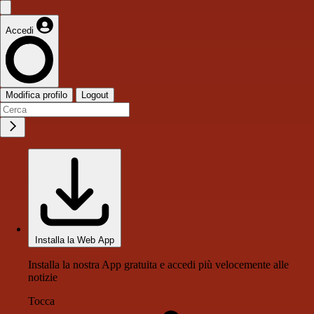
Accedi
Modifica profilo
Logout
Installa la Web App
Installa la nostra App gratuita e accedi più velocemente alle
notizie
Tocca