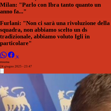
Milan: "Parlo con Ibra tanto quanto un
anno fa..."
Furlani: "Non ci sarà una rivoluzione della
squadra, non abbiamo scelto un ds
tradizionale, abbiamo voluto Igli in
particolare"
msuma
24 giugno 2025 - 23:47