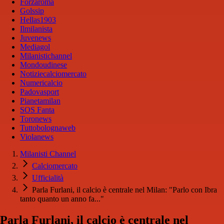
Forzaroma
Golssip
Hellas1903
Ilmilanista
Juvenews
Mediagol
Milanistichannel
Mondoudinese
Notiziecalciomercato
Numericalcio
Padovasport
Pianetamilan
SOS Fanta
Toronews
Tuttobolognaweb
Violanews
Milanisti Channel
Calciomercato
Ufficialità
Parla Furlani, il calcio è centrale nel Milan: "Parlo con Ibra
tanto quanto un anno fa..."
Parla Furlani, il calcio è centrale nel