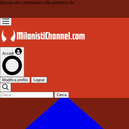
Questo sito contribuisce alla audience de
Accedi
Modifica profilo
Logout
Cerca