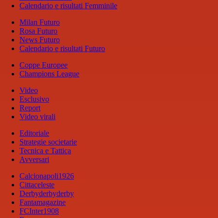
Calendario e risultati Femminile
Milan Futuro
Rosa Futuro
News Futuro
Calendario e risultati Futuro
Coppe Europee
Champions League
Video
Esclusivo
Report
Video virali
Editoriale
Strategie societarie
Tecnica e Tattica
Avversari
Calcionapoli1926
Cittaceleste
Derbyderbyderby
Fantamagazine
FCInter1908