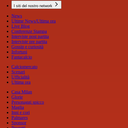
I siti del nostro network
News
Ultime News/Ultima ora
Live Blog
Conferenze Stampa
Interviste post partita
Interviste pre partita
Gossip e curiosità
Infortuni
Fantacalcio
Calciomercato
Scenari
Ufficialità
Ultima ora
Casa Milan
Glorie
Personaggi spicco
Maglia
Inni e cori
Palmares
Sponsor
Progetti