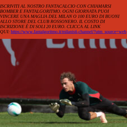
ISCRIVITI AL NOSTRO FANTACALCIO CON CHIAMARSI
BOMBER E FANTALGORITMO. OGNI GIORNATA PUOI
VINCERE UNA MAGLIA DEL MILAN O 100 EURO DI BUONI
ALLO STORE DEL CLUB ROSSONERO. IL COSTO DI
ISCRIZIONE È DI SOLI 20 EURO. CLICCA AL LINK
QUI:
https://www.fantalgoritmo.it/milanisti-channel/?utm_source=web