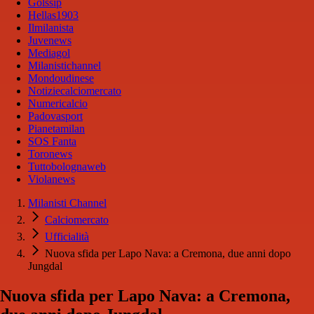
Golssip
Hellas1903
Ilmilanista
Juvenews
Mediagol
Milanistichannel
Mondoudinese
Notiziecalciomercato
Numericalcio
Padovasport
Pianetamilan
SOS Fanta
Toronews
Tuttobolognaweb
Violanews
Milanisti Channel
Calciomercato
Ufficialità
Nuova sfida per Lapo Nava: a Cremona, due anni dopo
Jungdal
Nuova sfida per Lapo Nava: a Cremona,