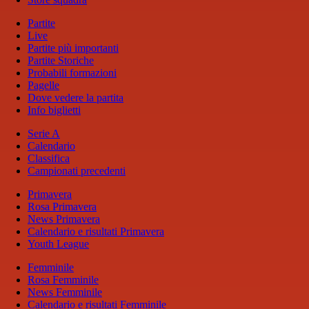
Partite
Live
Partite più importanti
Partite Storiche
Probabili formazioni
Pagelle
Dove vedere la partita
Info biglietti
Serie A
Calendario
Classifica
Campionati precedenti
Primavera
Rosa Primavera
News Primavera
Calendario e risultati Primavera
Youth League
Femminile
Rosa Femminile
News Femminile
Calendario e risultati Femminile