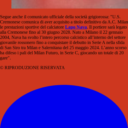
Segue anche il comunicato ufficiale della società grigiorossa: "U.S.
Cremonese comunica di aver acquisito a titolo definitivo da A.C. Milan
le prestazioni sportive del calciatore
Lapo Nava
. Il portiere sarà legato
alla Cremonese fino al 30 giugno 2028. Nato a Milano il 22 gennaio
2004, Nava ha svolto l’intero percorso calcistico all’interno del settore
giovanile rossonero fino a conquistare il debutto in Serie A nella sfida
di San Siro tra Milan e Salernitana del 25 maggio 2024. L’anno scorso
ha difeso i pali del Milan Futuro, in Serie C, giocando un totale di 20
gare".
© RIPRODUZIONE RISERVATA