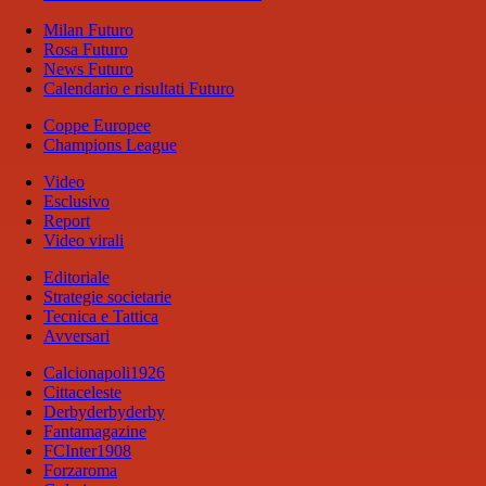
Milan Futuro
Rosa Futuro
News Futuro
Calendario e risultati Futuro
Coppe Europee
Champions League
Video
Esclusivo
Report
Video virali
Editoriale
Strategie societarie
Tecnica e Tattica
Avversari
Calcionapoli1926
Cittaceleste
Derbyderbyderby
Fantamagazine
FCInter1908
Forzaroma