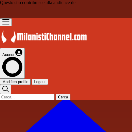
Questo sito contribuisce alla audience de
Accedi
Modifica profilo
Logout
Cerca