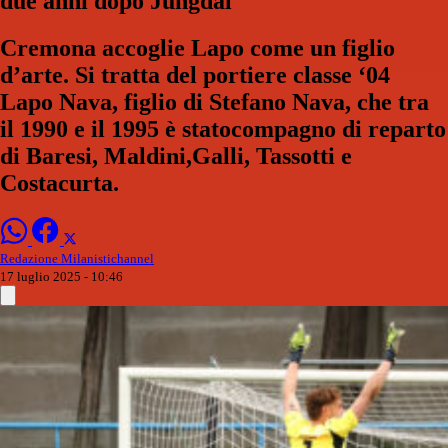
due anni dopo Jungdal
Cremona accoglie Lapo come un figlio
d’arte. Si tratta del portiere classe ‘04
Lapo Nava, figlio di Stefano Nava, che tra
il 1990 e il 1995 è statocompagno di reparto
di Baresi, Maldini,Galli, Tassotti e
Costacurta.
Redazione Milanistichannel
17 luglio 2025 - 10:46