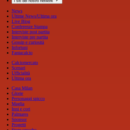
I siti del nostro network
News
Ultime News/Ultima ora
Live Blog
Conferenze Stampa
Interviste post partita
Interviste pre partita
Gossip e curiosità
Infortuni
Fantacalcio
Calciomercato
Scenari
Ufficialità
Ultima ora
Casa Milan
Glorie
Personaggi spicco
Maglia
Inni e cori
Palmares
Sponsor
Progetti
Store squadra