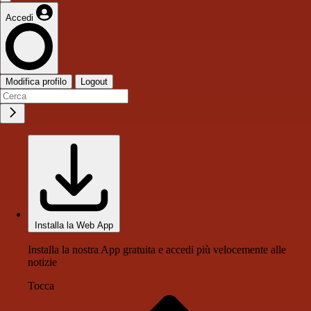
Accedi
Modifica profilo
Logout
Installa la Web App
Installa la nostra App gratuita e accedi più velocemente alle
notizie
Tocca