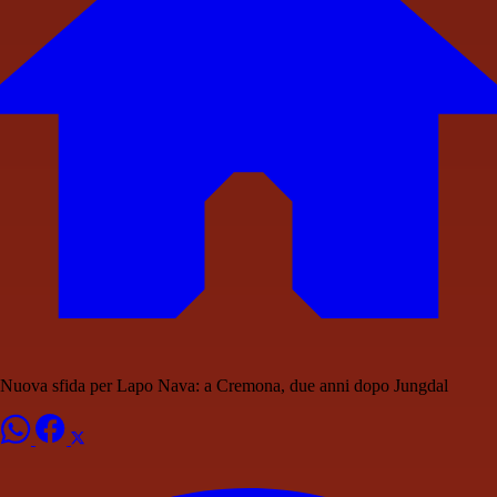
Nuova sfida per Lapo Nava: a Cremona, due anni dopo Jungdal