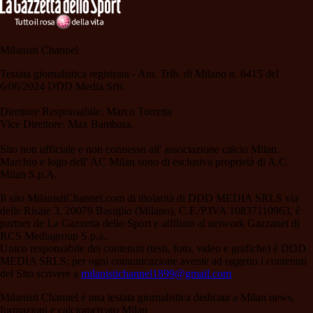
Milanisti Channel
Testata giornalistica registrata - Aut. Trib. di Milano n. 6415 del
6/06/2024 DDD Media Srls
Direttore Responsabile: Marco Torretta
Vice Direttore: Max Bambara.
Sito non ufficiale e non connesso all' associazione calcio Milan.
Marchio e logo dell' AC Milan sono di esclusiva proprietà di A.C.
Milan S.p.A.
Il sito MilanistiChannel.com di titolarità di DDD MEDIA SRLS via
delle Risaie 3, 20079 Basiglio (Milano), C.F./P.IVA 10837110963, è
partner de La Gazzetta dello Sport e affiliato al network Gazzanet di
RCS Mediagroup S.p.a..
Unico responsabile dei contenuti (testi, foto, video e grafiche) è DDD
MEDIA SRLS; per ogni comunicazione avente ad oggetto i contenuti
del Sito scrivere a
milanistichannel1899@gmail.com
Milanisti Channel è una testata giornalistica dedicata a Milan news,
formazioni e calciomercato Milan