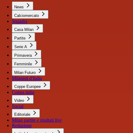
News
Calciomercato
Squadra
Casa Milan
Partite
Serie A
Primavera
Femminile
Milan Futuro
Milanisti d'Italia
Coppe Europee
Coppa italia
Video
Social
Editoriale
Milan partite e risultati live
Redazione