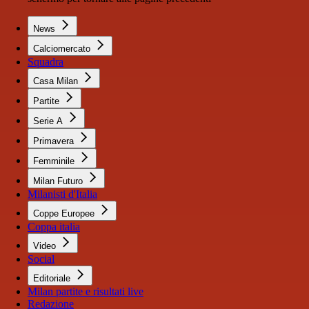
News
Calciomercato
Squadra
Casa Milan
Partite
Serie A
Primavera
Femminile
Milan Futuro
Milanisti d'Italia
Coppe Europee
Coppa italia
Video
Social
Editoriale
Milan partite e risultati live
Redazione