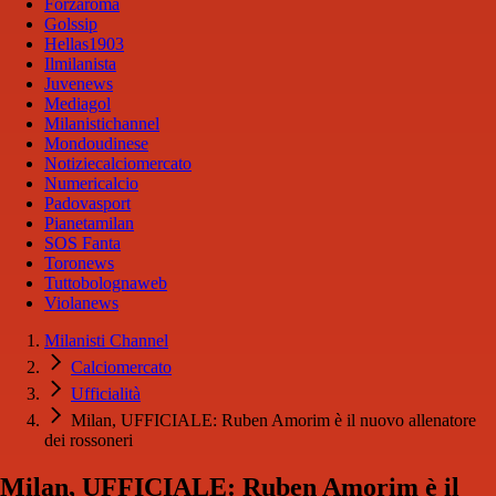
Forzaroma
Golssip
Hellas1903
Ilmilanista
Juvenews
Mediagol
Milanistichannel
Mondoudinese
Notiziecalciomercato
Numericalcio
Padovasport
Pianetamilan
SOS Fanta
Toronews
Tuttobolognaweb
Violanews
Milanisti Channel
Calciomercato
Ufficialità
Milan, UFFICIALE: Ruben Amorim è il nuovo allenatore
dei rossoneri
Milan, UFFICIALE: Ruben Amorim è il