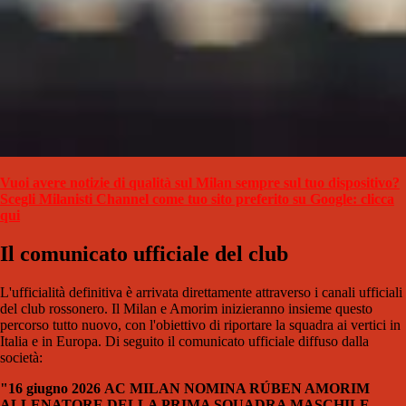
Vuoi avere notizie di qualità sul Milan sempre sul tuo dispositivo?
Scegli Milanisti Channel come tuo sito preferito su Google: clicca
qui
Il comunicato ufficiale del club
L'ufficialità definitiva è arrivata direttamente attraverso i canali ufficiali
del club rossonero. Il Milan e Amorim inizieranno insieme questo
percorso tutto nuovo, con l'obiettivo di riportare la squadra ai vertici in
Italia e in Europa. Di seguito il comunicato ufficiale diffuso dalla
società:
"16 giugno 2026
AC MILAN NOMINA RÚBEN AMORIM
ALLENATORE DELLA PRIMA SQUADRA MASCHILE