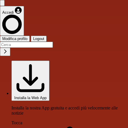
Accedi
Modifica profilo
Logout
Installa la Web App
Installa la nostra App gratuita e accedi più velocemente alle
notizie
Tocca