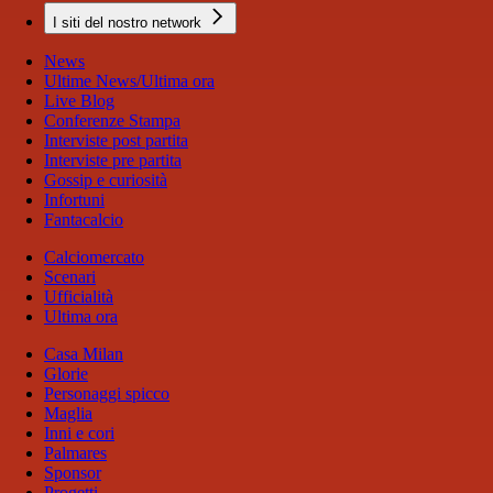
I siti del nostro network
News
Ultime News/Ultima ora
Live Blog
Conferenze Stampa
Interviste post partita
Interviste pre partita
Gossip e curiosità
Infortuni
Fantacalcio
Calciomercato
Scenari
Ufficialità
Ultima ora
Casa Milan
Glorie
Personaggi spicco
Maglia
Inni e cori
Palmares
Sponsor
Progetti