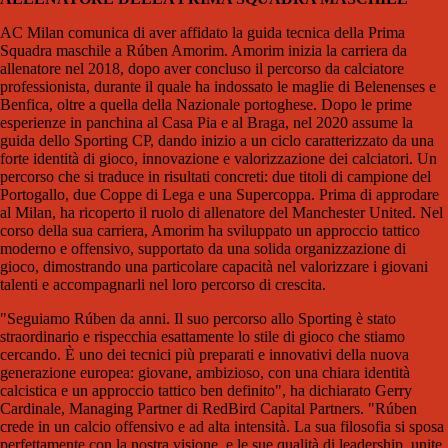
AC Milan comunica di aver affidato la guida tecnica della Prima
Squadra maschile a Rúben Amorim. Amorim inizia la carriera da
allenatore nel 2018, dopo aver concluso il percorso da calciatore
professionista, durante il quale ha indossato le maglie di Belenenses e
Benfica, oltre a quella della Nazionale portoghese. Dopo le prime
esperienze in panchina al Casa Pia e al Braga, nel 2020 assume la
guida dello Sporting CP, dando inizio a un ciclo caratterizzato da una
forte identità di gioco, innovazione e valorizzazione dei calciatori. Un
percorso che si traduce in risultati concreti: due titoli di campione del
Portogallo, due Coppe di Lega e una Supercoppa. Prima di approdare
al Milan, ha ricoperto il ruolo di allenatore del Manchester United. Nel
corso della sua carriera, Amorim ha sviluppato un approccio tattico
moderno e offensivo, supportato da una solida organizzazione di
gioco, dimostrando una particolare capacità nel valorizzare i giovani
talenti e accompagnarli nel loro percorso di crescita.
"Seguiamo Rúben da anni. Il suo percorso allo Sporting è stato
straordinario e rispecchia esattamente lo stile di gioco che stiamo
cercando. È uno dei tecnici più preparati e innovativi della nuova
generazione europea: giovane, ambizioso, con una chiara identità
calcistica e un approccio tattico ben definito", ha dichiarato Gerry
Cardinale, Managing Partner di RedBird Capital Partners. "Rúben
crede in un calcio offensivo e ad alta intensità. La sua filosofia si sposa
perfettamente con la nostra visione, e le sue qualità di leadership, unite