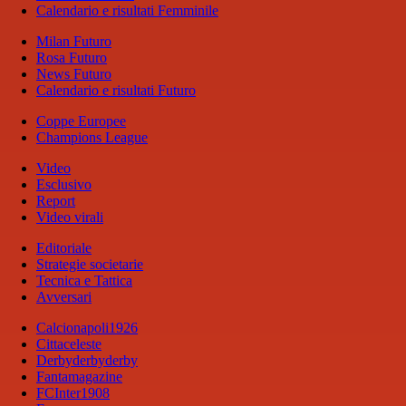
Calendario e risultati Femminile
Milan Futuro
Rosa Futuro
News Futuro
Calendario e risultati Futuro
Coppe Europee
Champions League
Video
Esclusivo
Report
Video virali
Editoriale
Strategie societarie
Tecnica e Tattica
Avversari
Calcionapoli1926
Cittaceleste
Derbyderbyderby
Fantamagazine
FCInter1908