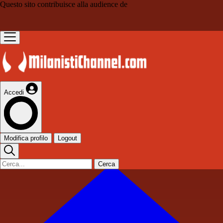
Questo sito contribuisce alla audience de
Accedi
Modifica profilo
Logout
Cerca