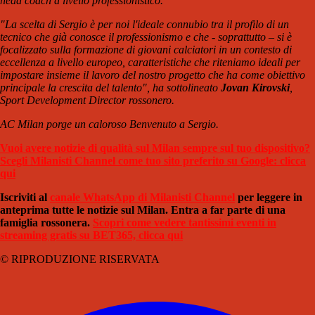
head coach a livello professionistico.
"La scelta di Sergio è per noi l'ideale connubio tra il profilo di un
tecnico che già conosce il professionismo e che - soprattutto – si è
focalizzato sulla formazione di giovani calciatori in un contesto di
eccellenza a livello europeo, caratteristiche che riteniamo ideali per
impostare insieme il lavoro del nostro progetto che ha come obiettivo
principale la crescita del talento", ha sottolineato
Jovan Kirovski
,
Sport Development Director rossonero.
AC Milan porge un caloroso Benvenuto a Sergio.
Vuoi avere notizie di qualità sul Milan sempre sul tuo dispositivo?
Scegli Milanisti Channel come tuo sito preferito su Google: clicca
qui
Iscriviti al
canale WhatsApp di Milanisti Channel
per leggere in
anteprima tutte le notizie sul Milan. Entra a far parte di una
famiglia rossonera.
Scopri come vedere tantissimi eventi in
streaming gratis su BET365, clicca qui
© RIPRODUZIONE RISERVATA