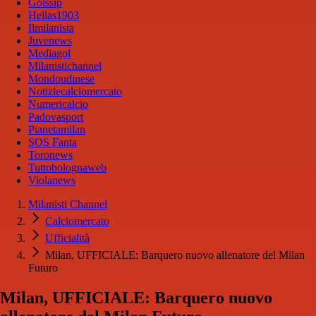
Golssip
Hellas1903
Ilmilanista
Juvenews
Mediagol
Milanistichannel
Mondoudinese
Notiziecalciomercato
Numericalcio
Padovasport
Pianetamilan
SOS Fanta
Toronews
Tuttobolognaweb
Violanews
Milanisti Channel
Calciomercato
Ufficialità
Milan, UFFICIALE: Barquero nuovo allenatore del Milan
Futuro
Milan, UFFICIALE: Barquero nuovo