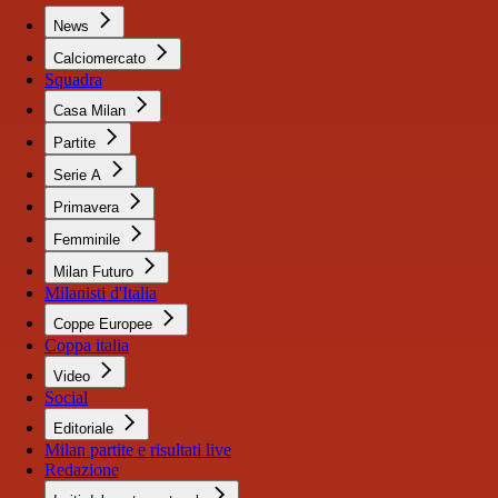
News
Calciomercato
Squadra
Casa Milan
Partite
Serie A
Primavera
Femminile
Milan Futuro
Milanisti d'Italia
Coppe Europee
Coppa italia
Video
Social
Editoriale
Milan partite e risultati live
Redazione