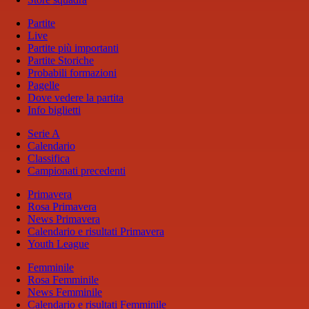
Partite
Live
Partite più importanti
Partite Storiche
Probabili formazioni
Pagelle
Dove vedere la partita
Info biglietti
Serie A
Calendario
Classifica
Campionati precedenti
Primavera
Rosa Primavera
News Primavera
Calendario e risultati Primavera
Youth League
Femminile
Rosa Femminile
News Femminile
Calendario e risultati Femminile