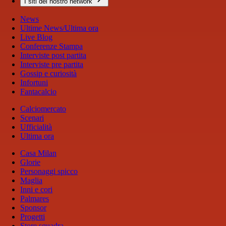
I siti del nostro network
News
Ultime News/Ultima ora
Live Blog
Conferenze Stampa
Interviste post partita
Interviste pre partita
Gossip e curiosità
Infortuni
Fantacalcio
Calciomercato
Scenari
Ufficialità
Ultima ora
Casa Milan
Glorie
Personaggi spicco
Maglia
Inni e cori
Palmares
Sponsor
Progetti
Store squadra