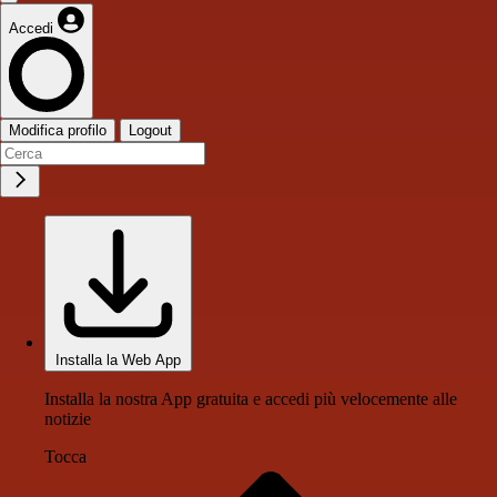
Accedi
Modifica profilo
Logout
Installa la Web App
Installa la nostra App gratuita e accedi più velocemente alle
notizie
Tocca