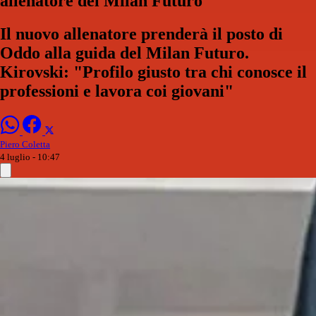
allenatore del Milan Futuro
Il nuovo allenatore prenderà il posto di
Oddo alla guida del Milan Futuro.
Kirovski: "Profilo giusto tra chi conosce il
professioni e lavora coi giovani"
Piero Coletta
4 luglio - 10:47