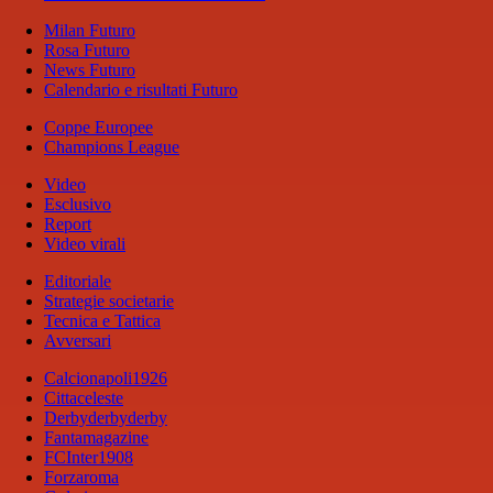
Milan Futuro
Rosa Futuro
News Futuro
Calendario e risultati Futuro
Coppe Europee
Champions League
Video
Esclusivo
Report
Video virali
Editoriale
Strategie societarie
Tecnica e Tattica
Avversari
Calcionapoli1926
Cittaceleste
Derbyderbyderby
Fantamagazine
FCInter1908
Forzaroma