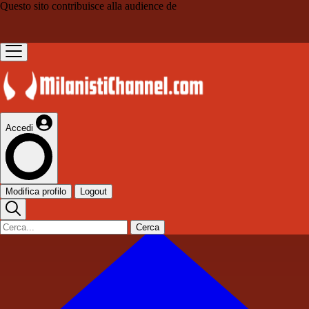
Questo sito contribuisce alla audience de
Accedi
Modifica profilo
Logout
Cerca