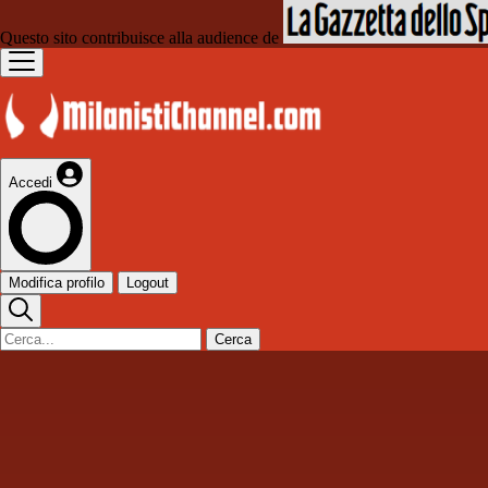
Questo sito contribuisce alla audience de
Accedi
Modifica profilo
Logout
Cerca