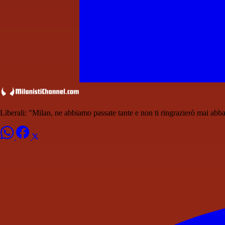
Liberali: "Milan, ne abbiamo passate tante e non ti ringrazierò mai abb