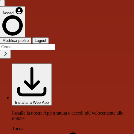
Accedi
Modifica profilo
Logout
Installa la Web App
Installa la nostra App gratuita e accedi più velocemente alle
notizie
Tocca