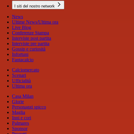
I siti del nostro network
News
Ultime News/Ultima ora
Live Blog
Conferenze Stampa
Interviste post partita
Interviste pre partita
Gossip e curiosità
Infortuni
Fantacalcio
Calciomercato
Scenari
Ufficialità
Ultima ora
Casa Milan
Glorie
Personaggi spicco
Maglia
Inni e cori
Palmares
Sponsor
Progetti