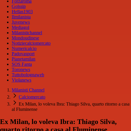
Forzaroma
Golssip
Hellas1903
Ilmilanista
Juvenews
Mediagol
Milanistichannel
Mondoudinese
Notiziecalciomercato
Numericalcio
Padovasport
Pianetamilan
SOS Fanta
Toronews
Tuttobolognaweb
Violanews
Milanisti Channel
Calciomercato
Ex Milan, lo voleva Ibra: Thiago Silva, quarto ritorno a casa
al Fluminense
Ex Milan, lo voleva Ibra: Thiago Silva,
quarto ritorno a casa al Fluminense