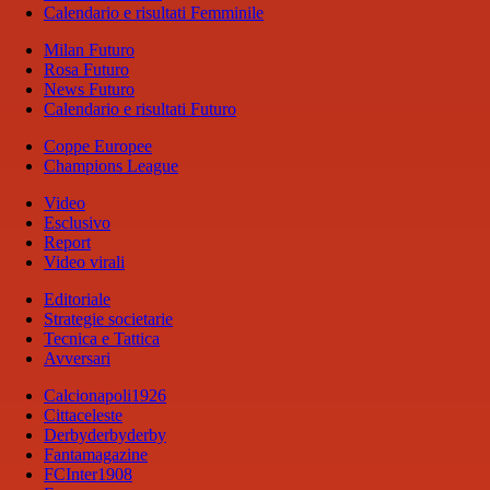
Calendario e risultati Femminile
Milan Futuro
Rosa Futuro
News Futuro
Calendario e risultati Futuro
Coppe Europee
Champions League
Video
Esclusivo
Report
Video virali
Editoriale
Strategie societarie
Tecnica e Tattica
Avversari
Calcionapoli1926
Cittaceleste
Derbyderbyderby
Fantamagazine
FCInter1908