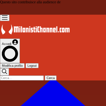
Questo sito contribuisce alla audience de
Accedi
Modifica profilo
Logout
Cerca