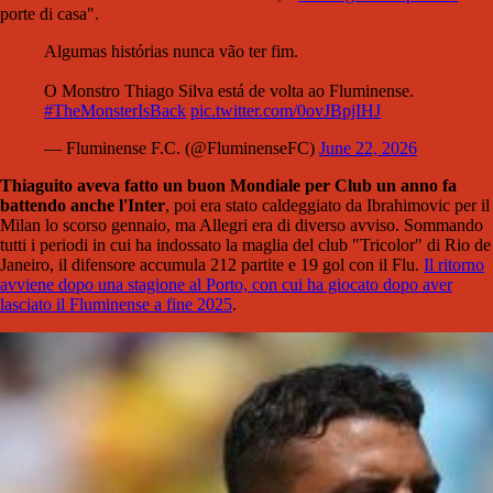
porte di casa".
Algumas histórias nunca vão ter fim.
O Monstro Thiago Silva está de volta ao Fluminense.
#TheMonsterIsBack
pic.twitter.com/0ovJBpjIHJ
— Fluminense F.C. (@FluminenseFC)
June 22, 2026
Thiaguito aveva fatto un buon Mondiale per Club un anno fa
battendo anche l'Inter
, poi era stato caldeggiato da Ibrahimovic per il
Milan lo scorso gennaio, ma Allegri era di diverso avviso. Sommando
tutti i periodi in cui ha indossato la maglia del club "Tricolor" di Rio de
Janeiro, il difensore accumula 212 partite e 19 gol con il Flu.
Il ritorno
avviene dopo una stagione al Porto, con cui ha giocato dopo aver
lasciato il Fluminense a fine 2025
.