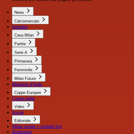
News
Calciomercato
Squadra
Casa Milan
Partite
Serie A
Primavera
Femminile
Milan Futuro
Milanisti d'Italia
Coppe Europee
Coppa italia
Video
Social
Editoriale
Milan partite e risultati live
Redazione