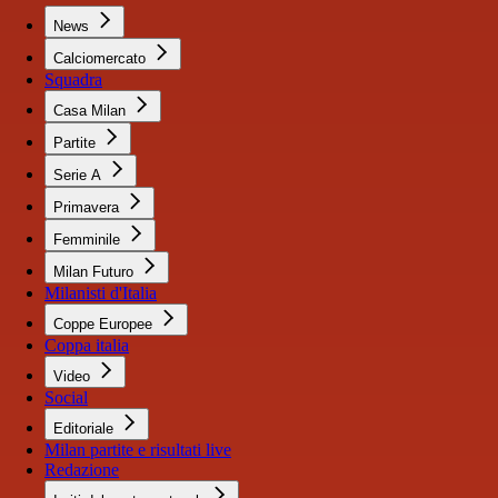
News
Calciomercato
Squadra
Casa Milan
Partite
Serie A
Primavera
Femminile
Milan Futuro
Milanisti d'Italia
Coppe Europee
Coppa italia
Video
Social
Editoriale
Milan partite e risultati live
Redazione