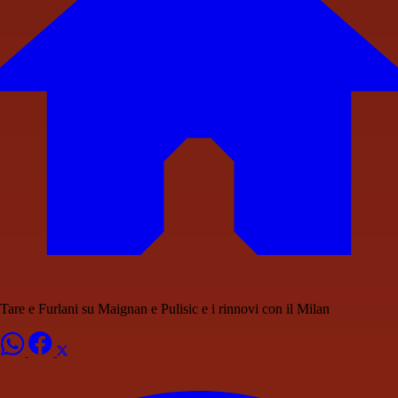
Tare e Furlani su Maignan e Pulisic e i rinnovi con il Milan