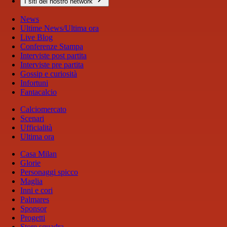
I siti del nostro network
News
Ultime News/Ultima ora
Live Blog
Conferenze Stampa
Interviste post partita
Interviste pre partita
Gossip e curiosità
Infortuni
Fantacalcio
Calciomercato
Scenari
Ufficialità
Ultima ora
Casa Milan
Glorie
Personaggi spicco
Maglia
Inni e cori
Palmares
Sponsor
Progetti
Store squadra