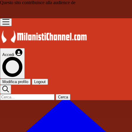
Questo sito contribuisce alla audience de
Accedi
Modifica profilo
Logout
Cerca