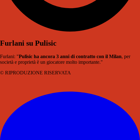
Furlani su Pulisic
Furlani: "
Pulisic ha ancora 3 anni di contratto con il Milan
, per
società e proprietà è un giocatore molto importante."
© RIPRODUZIONE RISERVATA