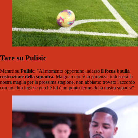
Tare su Pulisic
Mentre su
Pulisic
: "Al momento opportuno, adesso
il focus è sulla
costruzione della squadra.
Maignan non è in partenza, indosserà la
nostra maglia per la prossima stagione, non abbiamo trovato l'accordo
con un club inglese perché lui è un punto fermo della nostra squadra"