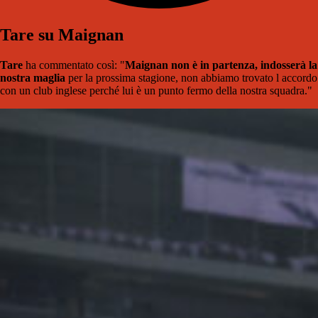
Tare su Maignan
Tare
ha commentato così: "
Maignan non è in partenza, indosserà la
nostra maglia
per la prossima stagione, non abbiamo trovato l accordo
con un club inglese perché lui è un punto fermo della nostra squadra."