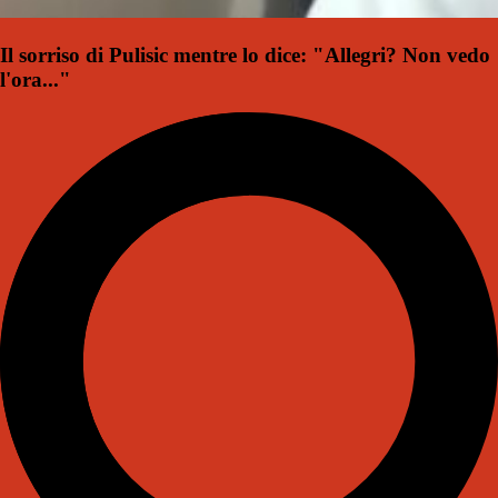
Il sorriso di Pulisic mentre lo dice: "Allegri? Non vedo
l'ora..."