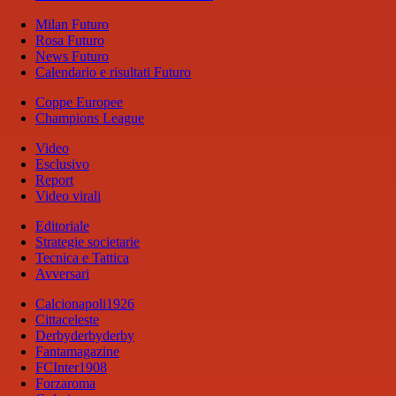
Milan Futuro
Rosa Futuro
News Futuro
Calendario e risultati Futuro
Coppe Europee
Champions League
Video
Esclusivo
Report
Video virali
Editoriale
Strategie societarie
Tecnica e Tattica
Avversari
Calcionapoli1926
Cittaceleste
Derbyderbyderby
Fantamagazine
FCInter1908
Forzaroma