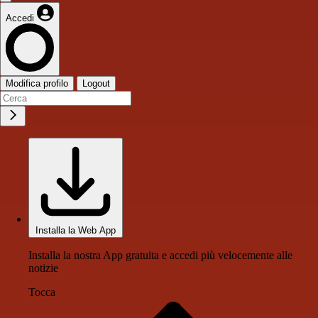
Accedi
Modifica profilo
Logout
Installa la Web App
Installa la nostra App gratuita e accedi più velocemente alle
notizie
Tocca