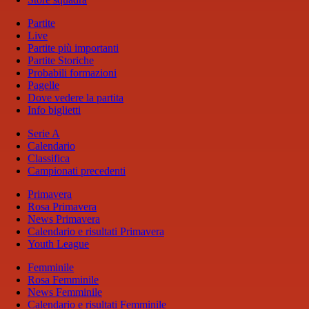
Partite
Live
Partite più importanti
Partite Storiche
Probabili formazioni
Pagelle
Dove vedere la partita
Info biglietti
Serie A
Calendario
Classifica
Campionati precedenti
Primavera
Rosa Primavera
News Primavera
Calendario e risultati Primavera
Youth League
Femminile
Rosa Femminile
News Femminile
Calendario e risultati Femminile