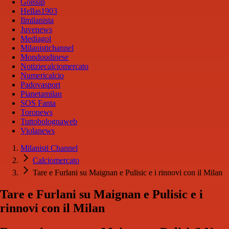
Golssip
Hellas1903
Ilmilanista
Juvenews
Mediagol
Milanistichannel
Mondoudinese
Notiziecalciomercato
Numericalcio
Padovasport
Pianetamilan
SOS Fanta
Toronews
Tuttobolognaweb
Violanews
Milanisti Channel
Calciomercato
Tare e Furlani su Maignan e Pulisic e i rinnovi con il Milan
Tare e Furlani su Maignan e Pulisic e i
rinnovi con il Milan