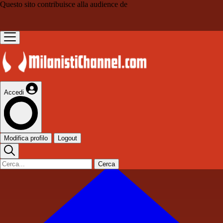
Questo sito contribuisce alla audience de
Accedi
Modifica profilo
Logout
Cerca