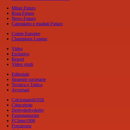
Milan Futuro
Rosa Futuro
News Futuro
Calendario e risultati Futuro
Coppe Europee
Champions League
Video
Esclusivo
Report
Video virali
Editoriale
Strategie societarie
Tecnica e Tattica
Avversari
Calcionapoli1926
Cittaceleste
Derbyderbyderby
Fantamagazine
FCInter1908
Forzaroma