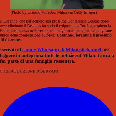
(Photo by Claudio Villa/AC Milan via Getty Images)
Il Losanna, che parteciperò alla prossima Conference League dopo
aver eliminato il Besiktas facendo il colpaccio in Turchia, ospiterà la
Fiorentina in casa nella sesta e ultima giornata delle partite del girone
unico della competizione europea:
Losanna-Fiorentina il prossimo
18 dicembre
.
Iscriviti al
canale Whatsapp di Milanistichannel
per
leggere in anteprima tutte le notizie sul Milan. Entra a
far parte di una famiglia rossonera.
© RIPRODUZIONE RISERVATA