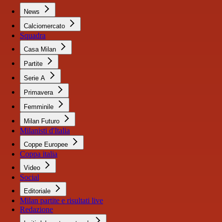
News
Calciomercato
Squadra
Casa Milan
Partite
Serie A
Primavera
Femminile
Milan Futuro
Milanisti d'Italia
Coppe Europee
Coppa italia
Video
Social
Editoriale
Milan partite e risultati live
Redazione