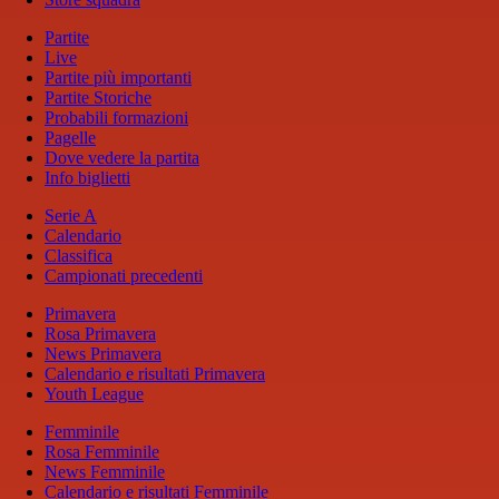
Partite
Live
Partite più importanti
Partite Storiche
Probabili formazioni
Pagelle
Dove vedere la partita
Info biglietti
Serie A
Calendario
Classifica
Campionati precedenti
Primavera
Rosa Primavera
News Primavera
Calendario e risultati Primavera
Youth League
Femminile
Rosa Femminile
News Femminile
Calendario e risultati Femminile