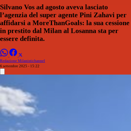
Silvano Vos ad agosto aveva lasciato
l’agenzia del super agente Pini Zahavi per
affidarsi a MoreThanGoals: la sua cessione
in prestito dal Milan al Losanna sta per
essere definita.
Redazione Milanistichannel
6 settembre 2025 - 15:22