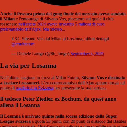
Anche il Pescara prima del gong finale del mercato aveva sondato
il Milan
e l'entourage di Silvano Vos, giocatore sul quale il club
rossonero
nell'estate 2024 aveva investito 5 milioni di euro
prelevandolo dall'Ajax. Ma adesso
...
EXC Silvano Vos dal Milan al Losanna, ultimi dettagli
@cmdotcom
— Daniele Longo (@86_longo)
September 6, 2025
La via per Losanna
Nell'ultima stagione in forza al Milan Futuro,
Silvano Vos è destinato
a lasciare i rossoneri
. L'ex centrocampista dell'Ajax appare ormai sul
punto di
trasferirsi in Svizzera
per proseguire la sua carriera.
Il tedesco Peter Ziedler, ex Bochum, da quest'anno
allena il Losanna
Il Losanna è arrivato quinto nella scorsa edizione della Super
League svizzera
a quota 53 punti, con 20 punti di distacco dal Basilea
campione nazionale. Quest'anno una vittoria e due sconfitte nelle prime