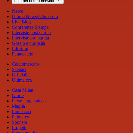
I siti del nostro network
News
Ultime News/Ultima ora
Live Blog
Conferenze Stampa
Interviste post partita
Interviste pre partita
Gossip e curiosità
Infortuni
Fantacalcio
Calciomercato
Scenari
Ufficialità
Ultima ora
Casa Milan
Glorie
Personaggi spicco
Maglia
Inni e cori
Palmares
Sponsor
Progetti
Store squadra