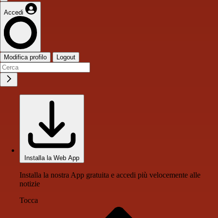
Accedi
Modifica profilo
Logout
Installa la Web App
Installa la nostra App gratuita e accedi più velocemente alle
notizie
Tocca