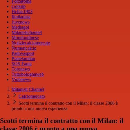
Forzaroma
Golssip
Hellas1903
Ilmilanista
Juvenews
Mediagol
Milanistichannel
Mondoudinese
Notiziecalciomercato
Numericalcio
Padovasport
Pianetamilan
SOS Fanta
Toronews
Tuttobolognaweb
Violanews
Milanisti Channel
Calciomercato
Scotti termina il contratto con il Milan: il classe 2006 è
pronto a una nuova esperienza
Scotti termina il contratto con il Milan: il
classe 2006 è pronto a una nuova