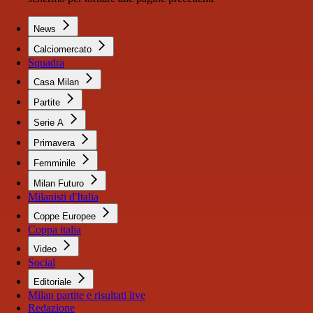
News
Calciomercato
Squadra
Casa Milan
Partite
Serie A
Primavera
Femminile
Milan Futuro
Milanisti d'Italia
Coppe Europee
Coppa italia
Video
Social
Editoriale
Milan partite e risultati live
Redazione