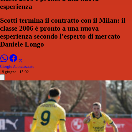
esperienza
Scotti termina il contratto con il Milan: il
classe 2006 è pronto a una nuova
esperienza secondo l'esperto di mercato
Daniele Longo
Giorgio Abbratozzato
19 giugno - 15:02