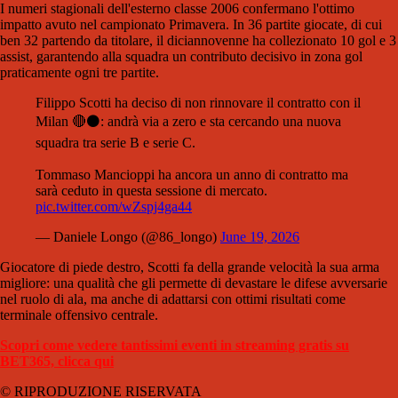
I numeri stagionali dell'esterno classe 2006 confermano l'ottimo
impatto avuto nel campionato Primavera. In 36 partite giocate, di cui
ben 32 partendo da titolare, il diciannovenne ha collezionato 10 gol e 3
assist, garantendo alla squadra un contributo decisivo in zona gol
praticamente ogni tre partite.
Filippo Scotti ha deciso di non rinnovare il contratto con il
Milan 🔴⚫️: andrà via a zero e sta cercando una nuova
squadra tra serie B e serie C.
Tommaso Mancioppi ha ancora un anno di contratto ma
sarà ceduto in questa sessione di mercato.
pic.twitter.com/wZspj4ga44
— Daniele Longo (@86_longo)
June 19, 2026
Giocatore di piede destro, Scotti fa della grande velocità la sua arma
migliore: una qualità che gli permette di devastare le difese avversarie
nel ruolo di ala, ma anche di adattarsi con ottimi risultati come
terminale offensivo centrale.
Scopri come vedere tantissimi eventi in streaming gratis su
BET365, clicca qui
© RIPRODUZIONE RISERVATA