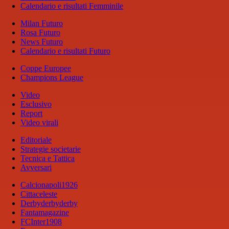
Calendario e risultati Femminile
Milan Futuro
Rosa Futuro
News Futuro
Calendario e risultati Futuro
Coppe Europee
Champions League
Video
Esclusivo
Report
Video virali
Editoriale
Strategie societarie
Tecnica e Tattica
Avversari
Calcionapoli1926
Cittaceleste
Derbyderbyderby
Fantamagazine
FCInter1908