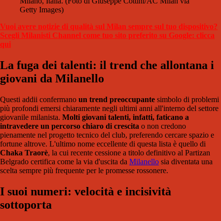
Milano, Italia. (Foto di Giuseppe Cottini/AC Milan via
Getty Images)
Vuoi avere notizie di qualità sul Milan sempre sul tuo dispositivo?
Scegli Milanisti Channel come tuo sito preferito su Google: clicca
qui
La fuga dei talenti: il trend che allontana i
giovani da Milanello
Questi addii confermano
un trend preoccupante
simbolo di problemi
più profondi emersi chiaramente negli ultimi anni all'interno del settore
giovanile milanista.
Molti giovani talenti, infatti, faticano a
intravedere un percorso chiaro di crescita
o non credono
pienamente nel progetto tecnico del club, preferendo cercare spazio e
fortune altrove. L'ultimo nome eccellente di questa lista è quello di
Chaka Traorè
, la cui recente cessione a titolo definitivo al Partizan
Belgrado certifica come la via d'uscita da
Milanello
sia diventata una
scelta sempre più frequente per le promesse rossonere.
I suoi numeri: velocità e incisività
sottoporta