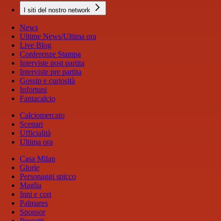
I siti del nostro network
News
Ultime News/Ultima ora
Live Blog
Conferenze Stampa
Interviste post partita
Interviste pre partita
Gossip e curiosità
Infortuni
Fantacalcio
Calciomercato
Scenari
Ufficialità
Ultima ora
Casa Milan
Glorie
Personaggi spicco
Maglia
Inni e cori
Palmares
Sponsor
Progetti