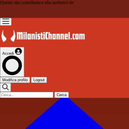
Questo sito contribuisce alla audience de
Accedi
Modifica profilo
Logout
Cerca