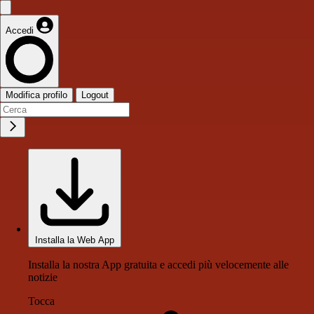
Accedi
Modifica profilo
Logout
Installa la Web App
Installa la nostra App gratuita e accedi più velocemente alle
notizie
Tocca