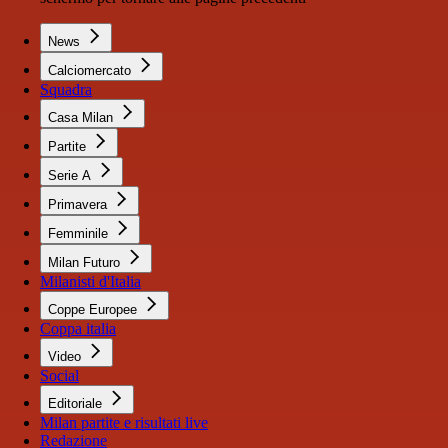
News
Calciomercato
Squadra
Casa Milan
Partite
Serie A
Primavera
Femminile
Milan Futuro
Milanisti d'Italia
Coppe Europee
Coppa italia
Video
Social
Editoriale
Milan partite e risultati live
Redazione