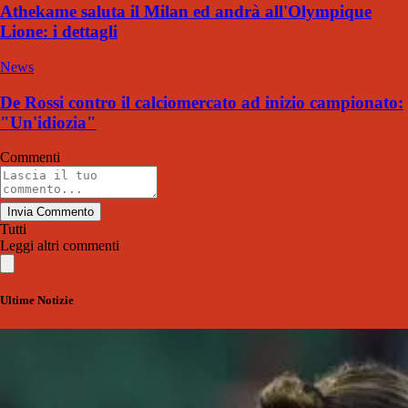
Athekame saluta il Milan ed andrà all'Olympique
Lione: i dettagli
News
De Rossi contro il calciomercato ad inizio campionato:
"Un'idiozia"
Commenti
Invia Commento
Tutti
Leggi altri commenti
Ultime Notizie