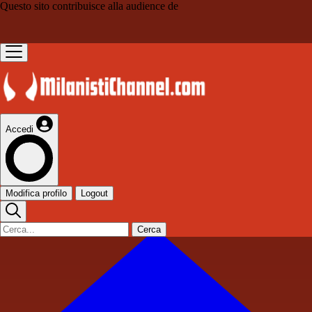
Questo sito contribuisce alla audience de
Accedi
Modifica profilo
Logout
Cerca