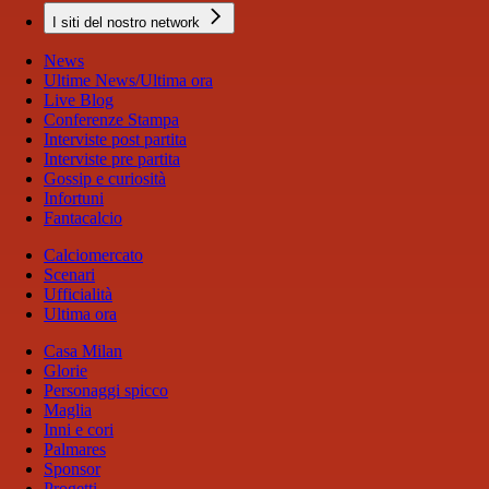
I siti del nostro network
News
Ultime News/Ultima ora
Live Blog
Conferenze Stampa
Interviste post partita
Interviste pre partita
Gossip e curiosità
Infortuni
Fantacalcio
Calciomercato
Scenari
Ufficialità
Ultima ora
Casa Milan
Glorie
Personaggi spicco
Maglia
Inni e cori
Palmares
Sponsor
Progetti