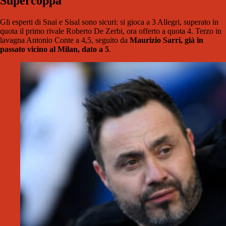
Supercoppa
Gli esperti di Snai e Sisal sono sicuri: si gioca a 3 Allegri, superato in
quota il primo rivale Roberto De Zerbi, ora offerto a quota 4. Terzo in
lavagna Antonio Conte a 4,5, seguito da
Maurizio Sarri, già in
passato vicino al Milan, dato a 5
.