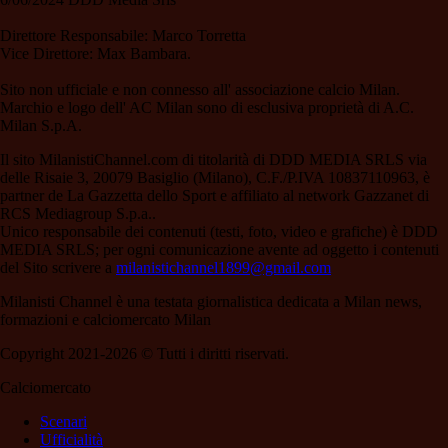
Direttore Responsabile: Marco Torretta
Vice Direttore: Max Bambara.
Sito non ufficiale e non connesso all' associazione calcio Milan.
Marchio e logo dell' AC Milan sono di esclusiva proprietà di A.C.
Milan S.p.A.
Il sito MilanistiChannel.com di titolarità di DDD MEDIA SRLS via
delle Risaie 3, 20079 Basiglio (Milano), C.F./P.IVA 10837110963, è
partner de La Gazzetta dello Sport e affiliato al network Gazzanet di
RCS Mediagroup S.p.a..
Unico responsabile dei contenuti (testi, foto, video e grafiche) è DDD
MEDIA SRLS; per ogni comunicazione avente ad oggetto i contenuti
del Sito scrivere a
milanistichannel1899@gmail.com
Milanisti Channel è una testata giornalistica dedicata a Milan news,
formazioni e calciomercato Milan
Copyright 2021-2026 © Tutti i diritti riservati.
Calciomercato
Scenari
Ufficialità