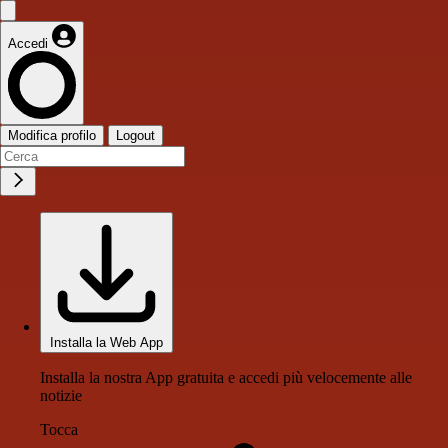
Accedi
Modifica profilo
Logout
Installa la Web App
Installa la nostra App gratuita e accedi più velocemente alle
notizie
Tocca