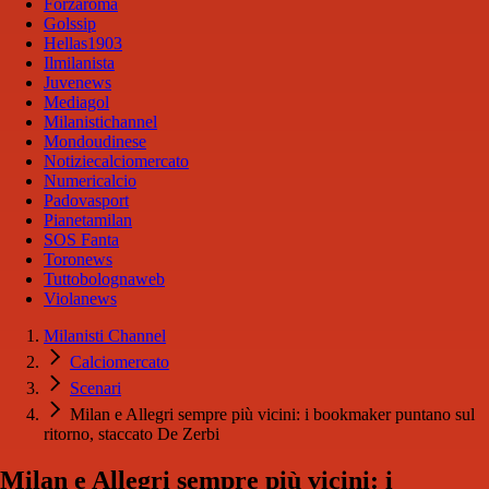
Forzaroma
Golssip
Hellas1903
Ilmilanista
Juvenews
Mediagol
Milanistichannel
Mondoudinese
Notiziecalciomercato
Numericalcio
Padovasport
Pianetamilan
SOS Fanta
Toronews
Tuttobolognaweb
Violanews
Milanisti Channel
Calciomercato
Scenari
Milan e Allegri sempre più vicini: i bookmaker puntano sul
ritorno, staccato De Zerbi
Milan e Allegri sempre più vicini: i