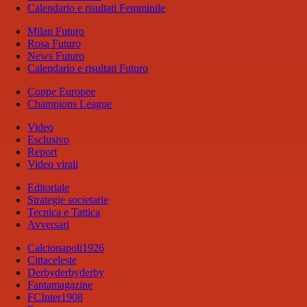
Calendario e risultati Femminile
Milan Futuro
Rosa Futuro
News Futuro
Calendario e risultati Futuro
Coppe Europee
Champions League
Video
Esclusivo
Report
Video virali
Editoriale
Strategie societarie
Tecnica e Tattica
Avversari
Calcionapoli1926
Cittaceleste
Derbyderbyderby
Fantamagazine
FCInter1908